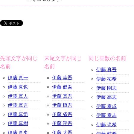
先頭文字が同じ
末尾文字が同じ
同じ画数の名前
名前
名前
伊藤 真吾
伊藤 真一
伊藤 圭吾
伊藤 祐希
伊藤 真也
伊藤 健吾
伊藤 剛志
伊藤 真人
伊藤 真吾
伊藤 高志
伊藤 真吾
伊藤 慎吾
伊藤 泰成
伊藤 真司
伊藤 省吾
伊藤 泰志
伊藤 真樹
伊藤 翔吾
伊藤 琉希
伊藤 真央
伊藤 大吾
伊藤 航希