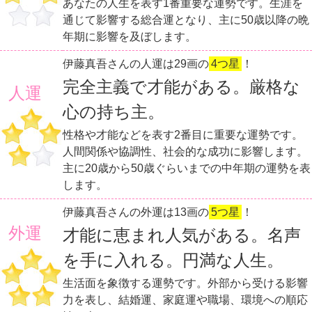
あなたの人生を表す1番重要な運勢です。生涯を
通じて影響する総合運となり、主に50歳以降の晩
年期に影響を及ぼします。
伊藤真吾さんの人運は29画の
4つ星
！
完全主義で才能がある。厳格な
人運
心の持ち主。
性格や才能などを表す2番目に重要な運勢です。
人間関係や協調性、社会的な成功に影響します。
主に20歳から50歳ぐらいまでの中年期の運勢を表
します。
伊藤真吾さんの外運は13画の
5つ星
！
外運
才能に恵まれ人気がある。名声
を手に入れる。円満な人生。
生活面を象徴する運勢です。外部から受ける影響
力を表し、結婚運、家庭運や職場、環境への順応