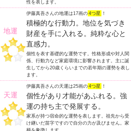
性を表します。
伊藤真吾さんの地運は17画の
4つ星
！
積極的な行動力。地位を気づき
地運
財産を手に入れる。純粋な心と
直感力。
個性を表す基礎的な運勢です。性格形成や対人関
係、行動力など家庭環境に影響されます。主に誕
生してから20歳くらいまでの若年期の運勢を表し
ます。
伊藤真吾さんの天運は25画の
4つ星
！
天運
個性があり才能があふれる。強
運の持ち主で発展する。
家系が持つ宿命的な運勢を表します。祖先から受
け継いだ苗字ですので自分の力が及びません。家
柄を象徴します。