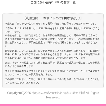
全国に多い苗字10000の名前一覧
【利用規約 … 本サイトのご利用にあたり】
本規約は「赤ちゃんの名づけ命名」をご利用いただく方に守っていただくルールです。
「赤ちゃんの名づけ命名」は、名前の字画をもとに無料で手軽に名付けの名前占いができ
るサイトです。
本格的な占いは、名前だけでなく、生年月日や血液型をはじめ、周りの環境まで含めて、
さまざまな角度から鑑定されるものと思います。そのため、本サイトの運勢結果は参考程
度にお読みください。専門的な鑑定は、職業で姓名判断をされている方にご相談くださ
い。
運勢結果は、占いである以上、良い結果が出ることもあれば悪い場合もあり、中には運勢
結果に不満のある内容が表示される場合もあるとは思いますが、決してお名前を誹謗中傷
するものではありません。画数の自動計算によって得られた運勢となります。
また、本サイトの鑑定によって得られた結果で、第三者を誹謗又は中傷したり名誉を棄損
するような行為を禁じます。
サイト利用者が本ウェブサイトのコンテンンツを利用したことで発生したトラブルや損害
について、本サイトは一切責任を負いません。
この規約にご同意いただけない場合は「赤ちゃんの名づけ命名」をご利用いただくことは
できませんのでご了承ください。
Copyright(C)2026 赤ちゃんの名づけ命名 無料の姓名判断 All Rights
Reserved.