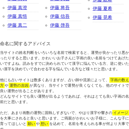
伊藤 真澄
伊藤 将吾
伊藤 夏希
伊藤 真悟
伊藤 信吾
伊藤 晃希
伊藤 真二
伊藤 啓吾
命名に関するアドバイス
当サイトの姓名判断をいろいろな名前で検索すると、運勢が良かったり悪か
ったりすると思います。かわいいお子さんに字画の良い名前をつけてあげた
いですよね。読みをすでに決められていて漢字に悩んでいる方、逆に使いた
い漢字を決めていて合わせる字を悩んでいる方など様々だと思います。
他にも占いサイトは数多くありますが、占い師や流派によって、
字画の数
方
や
運勢の吉凶
が異なり、当サイトで運勢が良くなくても、他のサイトで
良い運勢が出ることがあります。
どんなサイトでも良い運勢が出るようであれば、それはとても良い字画の名
前だと思います。
ただ、あまり画数の運勢に固執しすぎないで、やはり漢字や響きの
イメージ
を大事にされると良いと思います。ご両親がかわいいお子様に、こんな子に
育ってほしいと
願い
や
想い
を込めて、名前を考えられる事が何より大事で