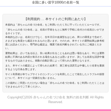
全国に多い苗字10000の名前一覧
【利用規約 … 本サイトのご利用にあたり】
本規約は「赤ちゃんの名づけ命名」をご利用いただく方に守っていただくルールです。
「赤ちゃんの名づけ命名」は、名前の字画をもとに無料で手軽に名付けの名前占いができ
るサイトです。
本格的な占いは、名前だけでなく、生年月日や血液型をはじめ、周りの環境まで含めて、
さまざまな角度から鑑定されるものと思います。そのため、本サイトの運勢結果は参考程
度にお読みください。専門的な鑑定は、職業で姓名判断をされている方にご相談くださ
い。
運勢結果は、占いである以上、良い結果が出ることもあれば悪い場合もあり、中には運勢
結果に不満のある内容が表示される場合もあるとは思いますが、決してお名前を誹謗中傷
するものではありません。画数の自動計算によって得られた運勢となります。
また、本サイトの鑑定によって得られた結果で、第三者を誹謗又は中傷したり名誉を棄損
するような行為を禁じます。
サイト利用者が本ウェブサイトのコンテンンツを利用したことで発生したトラブルや損害
について、本サイトは一切責任を負いません。
この規約にご同意いただけない場合は「赤ちゃんの名づけ命名」をご利用いただくことは
できませんのでご了承ください。
Copyright(C)2026 赤ちゃんの名づけ命名 無料の姓名判断 All Rights
Reserved.