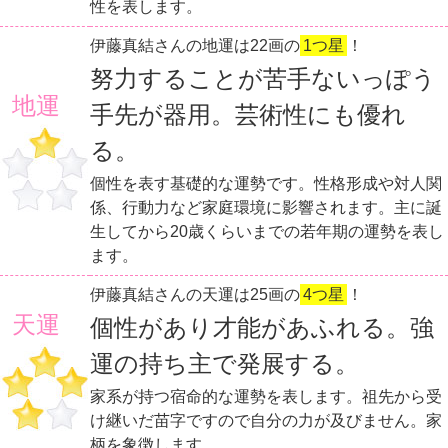
性を表します。
伊藤真結さんの地運は22画の
1つ星
！
努力することが苦手ないっぽう
地運
手先が器用。芸術性にも優れ
る。
個性を表す基礎的な運勢です。性格形成や対人関
係、行動力など家庭環境に影響されます。主に誕
生してから20歳くらいまでの若年期の運勢を表し
ます。
伊藤真結さんの天運は25画の
4つ星
！
天運
個性があり才能があふれる。強
運の持ち主で発展する。
家系が持つ宿命的な運勢を表します。祖先から受
け継いだ苗字ですので自分の力が及びません。家
柄を象徴します。