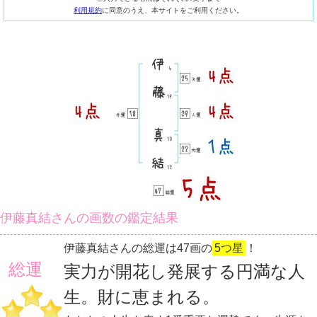
利用規約
に同意のうえ、本サイトをご利用ください。
伊藤真結さんの画数の鑑定結果
伊藤真結さんの総運は47画の
5つ星
！
総運
実力が開花し発展する円満な人
生。財に恵まれる。