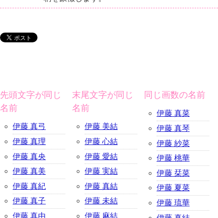
先頭文字が同じ
末尾文字が同じ
同じ画数の名前
名前
名前
伊藤 真菜
伊藤 真弓
伊藤 美結
伊藤 真琴
伊藤 真理
伊藤 心結
伊藤 紗菜
伊藤 真央
伊藤 愛結
伊藤 桃華
伊藤 真美
伊藤 実結
伊藤 栞菜
伊藤 真紀
伊藤 真結
伊藤 夏菜
伊藤 真子
伊藤 未結
伊藤 琉華
伊藤 真由
伊藤 麻結
伊藤 真結