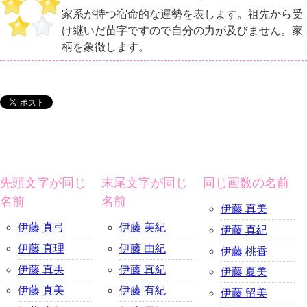
家系が持つ宿命的な運勢を表します。祖先から受
け継いだ苗字ですので自分の力が及びません。家
柄を象徴します。
先頭文字が同じ
末尾文字が同じ
同じ画数の名前
名前
名前
伊藤 真美
伊藤 真弓
伊藤 美紀
伊藤 真紀
伊藤 真理
伊藤 由紀
伊藤 桃香
伊藤 真央
伊藤 真紀
伊藤 夏美
伊藤 真美
伊藤 有紀
伊藤 留美