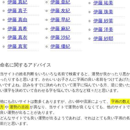
伊藤 真紀
伊藤 亜紀
伊藤 祐美
伊藤 真子
伊藤 友紀
伊藤 珠美
伊藤 真由
伊藤 早紀
伊藤 紗英
伊藤 真希
伊藤 麻紀
伊藤 洋美
伊藤 真衣
伊藤 沙紀
伊藤 紗耶
伊藤 真実
伊藤 優紀
命名に関するアドバイス
当サイトの姓名判断をいろいろな名前で検索すると、運勢が良かったり悪か
ったりすると思います。かわいいお子さんに字画の良い名前をつけてあげた
いですよね。読みをすでに決められていて漢字に悩んでいる方、逆に使いた
い漢字を決めていて合わせる字を悩んでいる方など様々だと思います。
他にも占いサイトは数多くありますが、占い師や流派によって、
字画の数
方
や
運勢の吉凶
が異なり、当サイトで運勢が良くなくても、他のサイトで
良い運勢が出ることがあります。
どんなサイトでも良い運勢が出るようであれば、それはとても良い字画の名
前だと思います。