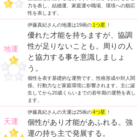
力を表し、結婚運、家庭運や職場、環境への順応
性を表します。
伊藤真紀さんの地運は19画の
1つ星
！
優れた才能を持ちますが、協調
性が足りないことも。周りの人
地運
と協力する事を意識しましょ
う。
個性を表す基礎的な運勢です。性格形成や対人関
係、行動力など家庭環境に影響されます。主に誕
生してから20歳くらいまでの若年期の運勢を表し
ます。
伊藤真紀さんの天運は25画の
4つ星
！
天運
個性があり才能があふれる。強
運の持ち主で発展する。