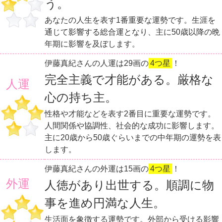
う。
あなたの人生を表す1番重要な運勢です。生涯を
通じて影響する総合運となり、主に50歳以降の晩
年期に影響を及ぼします。
伊藤真紀さんの人運は29画の
4つ星
！
完全主義で才能がある。厳格な
人運
心の持ち主。
性格や才能などを表す2番目に重要な運勢です。
人間関係や協調性、社会的な成功に影響します。
主に20歳から50歳ぐらいまでの中年期の運勢を表
します。
伊藤真紀さんの外運は15画の
4つ星
！
外運
人徳があり出世する。順調に物
事を進め円満な人生。
生活面を象徴する運勢です。外部から受ける影響