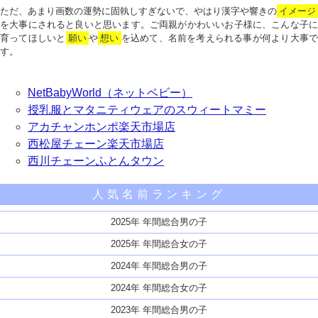
ただ、あまり画数の運勢に固執しすぎないで、やはり漢字や響きの
イメージ
を大事にされると良いと思います。ご両親がかわいいお子様に、こんな子に
育ってほしいと
願い
や
想い
を込めて、名前を考えられる事が何より大事で
す。
NetBabyWorld（ネットベビー）
授乳服とマタニティウェアのスウィートマミー
アカチャンホンポ楽天市場店
西松屋チェーン楽天市場店
西川チェーンふとんタウン
人気名前ランキング
2025年 年間総合男の子
2025年 年間総合女の子
2024年 年間総合男の子
2024年 年間総合女の子
2023年 年間総合男の子