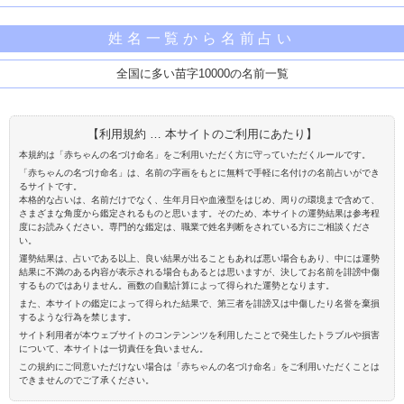
姓名一覧から名前占い
全国に多い苗字10000の名前一覧
【利用規約 … 本サイトのご利用にあたり】
本規約は「赤ちゃんの名づけ命名」をご利用いただく方に守っていただくルールです。
「赤ちゃんの名づけ命名」は、名前の字画をもとに無料で手軽に名付けの名前占いができ
るサイトです。
本格的な占いは、名前だけでなく、生年月日や血液型をはじめ、周りの環境まで含めて、
さまざまな角度から鑑定されるものと思います。そのため、本サイトの運勢結果は参考程
度にお読みください。専門的な鑑定は、職業で姓名判断をされている方にご相談くださ
い。
運勢結果は、占いである以上、良い結果が出ることもあれば悪い場合もあり、中には運勢
結果に不満のある内容が表示される場合もあるとは思いますが、決してお名前を誹謗中傷
するものではありません。画数の自動計算によって得られた運勢となります。
また、本サイトの鑑定によって得られた結果で、第三者を誹謗又は中傷したり名誉を棄損
するような行為を禁じます。
サイト利用者が本ウェブサイトのコンテンンツを利用したことで発生したトラブルや損害
について、本サイトは一切責任を負いません。
この規約にご同意いただけない場合は「赤ちゃんの名づけ命名」をご利用いただくことは
できませんのでご了承ください。