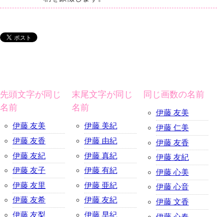
先頭文字が同じ
末尾文字が同じ
同じ画数の名前
名前
名前
伊藤 友美
伊藤 友美
伊藤 美紀
伊藤 仁美
伊藤 友香
伊藤 由紀
伊藤 友香
伊藤 友紀
伊藤 真紀
伊藤 友紀
伊藤 友子
伊藤 有紀
伊藤 心美
伊藤 友里
伊藤 亜紀
伊藤 心音
伊藤 友希
伊藤 友紀
伊藤 文香
伊藤 友梨
伊藤 早紀
伊藤 心春