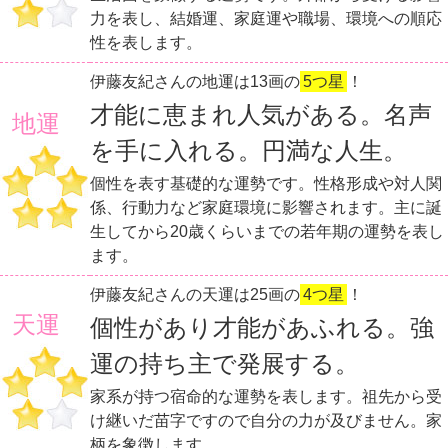
力を表し、結婚運、家庭運や職場、環境への順応
性を表します。
伊藤友紀さんの地運は13画の
5つ星
！
才能に恵まれ人気がある。名声
地運
を手に入れる。円満な人生。
個性を表す基礎的な運勢です。性格形成や対人関
係、行動力など家庭環境に影響されます。主に誕
生してから20歳くらいまでの若年期の運勢を表し
ます。
伊藤友紀さんの天運は25画の
4つ星
！
天運
個性があり才能があふれる。強
運の持ち主で発展する。
家系が持つ宿命的な運勢を表します。祖先から受
け継いだ苗字ですので自分の力が及びません。家
柄を象徴します。