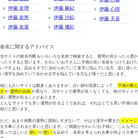
伊藤 友理
伊藤 麻紀
伊藤 心咲
伊藤 友恵
伊藤 沙紀
伊藤 天音
伊藤 友菜
伊藤 優紀
命名に関するアドバイス
当サイトの姓名判断をいろいろな名前で検索すると、運勢が良かったり悪か
ったりすると思います。かわいいお子さんに字画の良い名前をつけてあげた
いですよね。読みをすでに決められていて漢字に悩んでいる方、逆に使いた
い漢字を決めていて合わせる字を悩んでいる方など様々だと思います。
他にも占いサイトは数多くありますが、占い師や流派によって、
字画の数
方
や
運勢の吉凶
が異なり、当サイトで運勢が良くなくても、他のサイトで
良い運勢が出ることがあります。
どんなサイトでも良い運勢が出るようであれば、それはとても良い字画の名
前だと思います。
ただ、あまり画数の運勢に固執しすぎないで、やはり漢字や響きの
イメージ
を大事にされると良いと思います。ご両親がかわいいお子様に、こんな子に
育ってほしいと
願い
や
想い
を込めて、名前を考えられる事が何より大事で