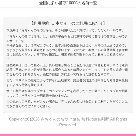
全国に多い苗字10000の名前一覧
【利用規約 … 本サイトのご利用にあたり】
本規約は「赤ちゃんの名づけ命名」をご利用いただく方に守っていただくルールです。
「赤ちゃんの名づけ命名」は、名前の字画をもとに無料で手軽に名付けの名前占いができ
るサイトです。
本格的な占いは、名前だけでなく、生年月日や血液型をはじめ、周りの環境まで含めて、
さまざまな角度から鑑定されるものと思います。そのため、本サイトの運勢結果は参考程
度にお読みください。専門的な鑑定は、職業で姓名判断をされている方にご相談くださ
い。
運勢結果は、占いである以上、良い結果が出ることもあれば悪い場合もあり、中には運勢
結果に不満のある内容が表示される場合もあるとは思いますが、決してお名前を誹謗中傷
するものではありません。画数の自動計算によって得られた運勢となります。
また、本サイトの鑑定によって得られた結果で、第三者を誹謗又は中傷したり名誉を棄損
するような行為を禁じます。
サイト利用者が本ウェブサイトのコンテンンツを利用したことで発生したトラブルや損害
について、本サイトは一切責任を負いません。
この規約にご同意いただけない場合は「赤ちゃんの名づけ命名」をご利用いただくことは
できませんのでご了承ください。
Copyright(C)2026 赤ちゃんの名づけ命名 無料の姓名判断 All Rights
Reserved.