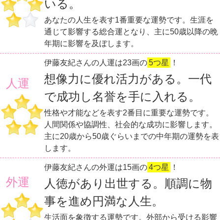
いる。
あなたの人生を表す1番重要な運勢です。生涯を
通じて影響する総合運となり、主に50歳以降の晩
年期に影響を及ぼします。
伊藤友紀さんの人運は23画の
5つ星
！
想像力に優れ活力がある。一代
人運
で成功し名誉を手に入れる。
性格や才能などを表す2番目に重要な運勢です。
人間関係や協調性、社会的な成功に影響します。
主に20歳から50歳ぐらいまでの中年期の運勢を表
します。
伊藤友紀さんの外運は15画の
4つ星
！
外運
人徳があり出世する。順調に物
事を進め円満な人生。
生活面を象徴する運勢です。外部から受ける影響