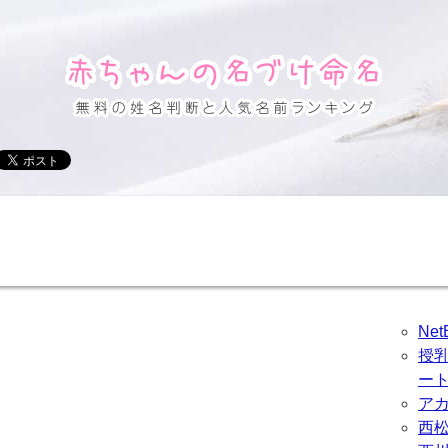
Ne
授
ー
ア
西