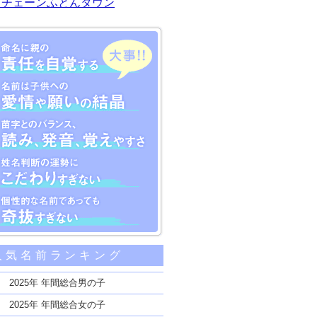
川チェーンふとんタウン
大事な5つのポイント
人気名前ランキング
親の責任を自覚する
子供への愛情や願いの結晶
2025年 年間総合男の子
のバランス、読み、発音、覚えやすさ
2025年 年間総合女の子
断の運勢にこだわりすぎない