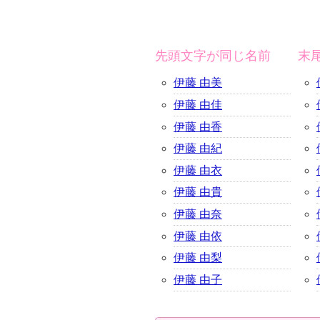
先頭文字が同じ名前
末
伊藤 由美
伊藤 由佳
伊藤 由香
伊藤 由紀
伊藤 由衣
伊藤 由貴
伊藤 由奈
伊藤 由依
伊藤 由梨
伊藤 由子