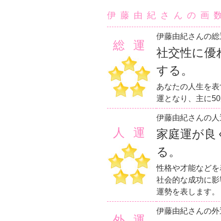
伊藤由紀さんの画
伊藤由紀さんの総
総運
社交性に優
する。
あなたの人生を表
運となり、主に5
伊藤由紀さんの人
人運
家庭運が良
る。
性格や才能などを
社会的な成功に影
運勢を表します。
伊藤由紀さんの外
外運