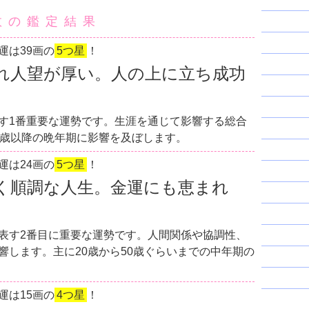
数の鑑定結果
運は39画の
5つ星
！
れ人望が厚い。人の上に立ち成功
す1番重要な運勢です。生涯を通じて影響する総合
0歳以降の晩年期に影響を及ぼします。
運は24画の
5つ星
！
く順調な人生。金運にも恵まれ
表す2番目に重要な運勢です。人間関係や協調性、
響します。主に20歳から50歳ぐらいまでの中年期の
運は15画の
4つ星
！