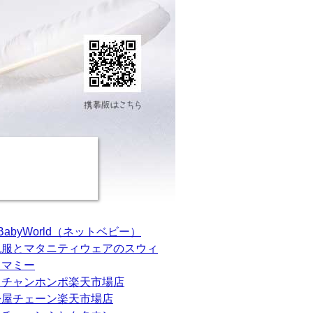
tBabyWorld（ネットベビー）
乳服とマタニティウェアのスウィ
トマミー
カチャンホンポ楽天市場店
松屋チェーン楽天市場店