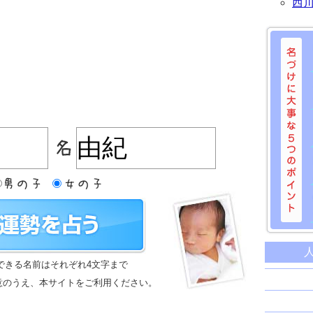
西
名づけに
命名に
できる名前はそれぞれ4文字まで
名前は
意のうえ、本サイトをご利用ください。
苗字と
姓名判