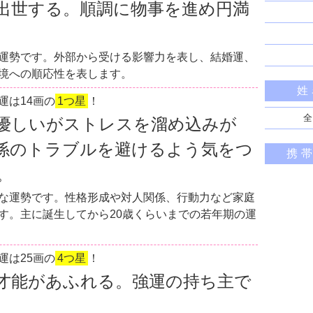
出世する。順調に物事を進め円満
運勢です。外部から受ける影響力を表し、結婚運、
境への順応性を表します。
姓
運は14画の
1つ星
！
全
優しいがストレスを溜め込みが
係のトラブルを避けるよう気をつ
携
。
な運勢です。性格形成や対人関係、行動力など家庭
す。主に誕生してから20歳くらいまでの若年期の運
運は25画の
4つ星
！
才能があふれる。強運の持ち主で