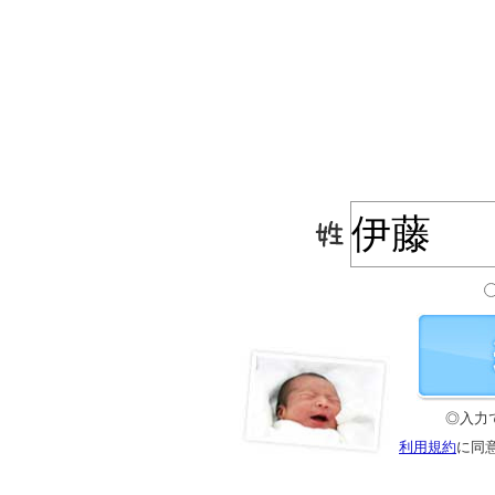
◎入力
利用規約
に同