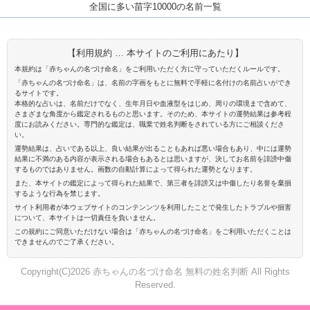
全国に多い苗字10000の名前一覧
【利用規約 … 本サイトのご利用にあたり】
本規約は「赤ちゃんの名づけ命名」をご利用いただく方に守っていただくルールです。
「赤ちゃんの名づけ命名」は、名前の字画をもとに無料で手軽に名付けの名前占いができ
るサイトです。
本格的な占いは、名前だけでなく、生年月日や血液型をはじめ、周りの環境まで含めて、
さまざまな角度から鑑定されるものと思います。そのため、本サイトの運勢結果は参考程
度にお読みください。専門的な鑑定は、職業で姓名判断をされている方にご相談くださ
い。
運勢結果は、占いである以上、良い結果が出ることもあれば悪い場合もあり、中には運勢
結果に不満のある内容が表示される場合もあるとは思いますが、決してお名前を誹謗中傷
するものではありません。画数の自動計算によって得られた運勢となります。
また、本サイトの鑑定によって得られた結果で、第三者を誹謗又は中傷したり名誉を棄損
するような行為を禁じます。
サイト利用者が本ウェブサイトのコンテンンツを利用したことで発生したトラブルや損害
について、本サイトは一切責任を負いません。
この規約にご同意いただけない場合は「赤ちゃんの名づけ命名」をご利用いただくことは
できませんのでご了承ください。
Copyright(C)2026 赤ちゃんの名づけ命名 無料の姓名判断 All Rights
Reserved.