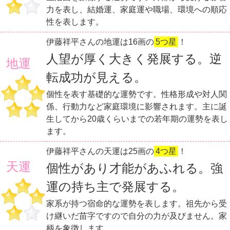
力を表し、結婚運、家庭運や職場、環境への順応
性を表します。
伊藤祥平さんの地運は16画の
5つ星
！
人望が厚く大きく発展する。逆
地運
転成功が見える。
個性を表す基礎的な運勢です。性格形成や対人関
係、行動力など家庭環境に影響されます。主に誕
生してから20歳くらいまでの若年期の運勢を表し
ます。
伊藤祥平さんの天運は25画の
4つ星
！
天運
個性があり才能があふれる。強
運の持ち主で発展する。
家系が持つ宿命的な運勢を表します。祖先から受
け継いだ苗字ですので自分の力が及びません。家
柄を象徴します。