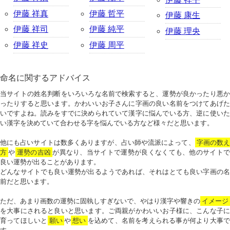
伊藤 祥真
伊藤 哲平
伊藤 康生
伊藤 祥司
伊藤 純平
伊藤 理央
伊藤 祥史
伊藤 周平
命名に関するアドバイス
当サイトの姓名判断をいろいろな名前で検索すると、運勢が良かったり悪か
ったりすると思います。かわいいお子さんに字画の良い名前をつけてあげた
いですよね。読みをすでに決められていて漢字に悩んでいる方、逆に使いた
い漢字を決めていて合わせる字を悩んでいる方など様々だと思います。
他にも占いサイトは数多くありますが、占い師や流派によって、
字画の数
方
や
運勢の吉凶
が異なり、当サイトで運勢が良くなくても、他のサイトで
良い運勢が出ることがあります。
どんなサイトでも良い運勢が出るようであれば、それはとても良い字画の名
前だと思います。
ただ、あまり画数の運勢に固執しすぎないで、やはり漢字や響きの
イメージ
を大事にされると良いと思います。ご両親がかわいいお子様に、こんな子に
育ってほしいと
願い
や
想い
を込めて、名前を考えられる事が何より大事で