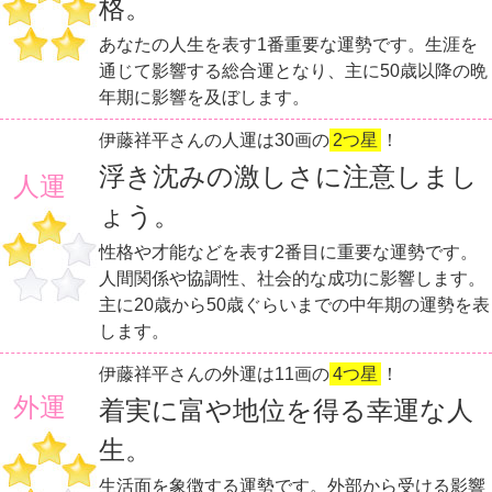
格。
あなたの人生を表す1番重要な運勢です。生涯を
通じて影響する総合運となり、主に50歳以降の晩
年期に影響を及ぼします。
伊藤祥平さんの人運は30画の
2つ星
！
浮き沈みの激しさに注意しまし
人運
ょう。
性格や才能などを表す2番目に重要な運勢です。
人間関係や協調性、社会的な成功に影響します。
主に20歳から50歳ぐらいまでの中年期の運勢を表
します。
伊藤祥平さんの外運は11画の
4つ星
！
外運
着実に富や地位を得る幸運な人
生。
生活面を象徴する運勢です。外部から受ける影響