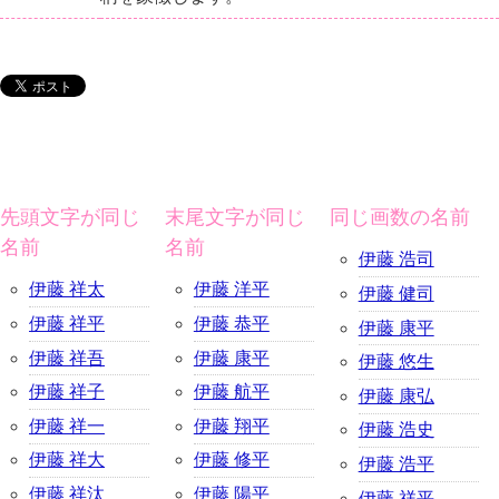
先頭文字が同じ
末尾文字が同じ
同じ画数の名前
名前
名前
伊藤 浩司
伊藤 祥太
伊藤 洋平
伊藤 健司
伊藤 祥平
伊藤 恭平
伊藤 康平
伊藤 祥吾
伊藤 康平
伊藤 悠生
伊藤 祥子
伊藤 航平
伊藤 康弘
伊藤 祥一
伊藤 翔平
伊藤 浩史
伊藤 祥大
伊藤 修平
伊藤 浩平
伊藤 祥汰
伊藤 陽平
伊藤 祥平