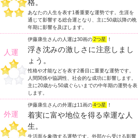
格。
あなたの人生を表す1番重要な運勢です。生涯を
通じて影響する総合運となり、主に50歳以降の晩
年期に影響を及ぼします。
伊藤康生さんの人運は30画の
2つ星
！
浮き沈みの激しさに注意しまし
人運
ょう。
性格や才能などを表す2番目に重要な運勢です。
人間関係や協調性、社会的な成功に影響します。
主に20歳から50歳ぐらいまでの中年期の運勢を表
します。
伊藤康生さんの外運は11画の
4つ星
！
外運
着実に富や地位を得る幸運な人
生。
生活面を象徴する運勢です。外部から受ける影響