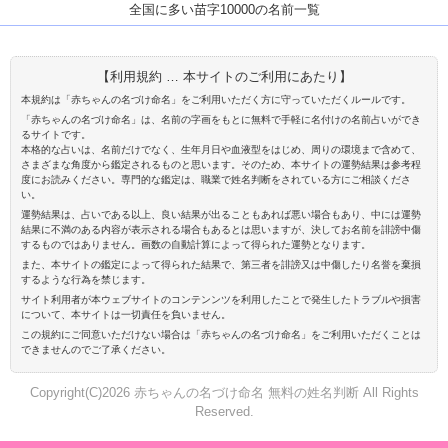
全国に多い苗字10000の名前一覧
【利用規約 … 本サイトのご利用にあたり】
本規約は「赤ちゃんの名づけ命名」をご利用いただく方に守っていただくルールです。
「赤ちゃんの名づけ命名」は、名前の字画をもとに無料で手軽に名付けの名前占いができ
るサイトです。
本格的な占いは、名前だけでなく、生年月日や血液型をはじめ、周りの環境まで含めて、
さまざまな角度から鑑定されるものと思います。そのため、本サイトの運勢結果は参考程
度にお読みください。専門的な鑑定は、職業で姓名判断をされている方にご相談くださ
い。
運勢結果は、占いである以上、良い結果が出ることもあれば悪い場合もあり、中には運勢
結果に不満のある内容が表示される場合もあるとは思いますが、決してお名前を誹謗中傷
するものではありません。画数の自動計算によって得られた運勢となります。
また、本サイトの鑑定によって得られた結果で、第三者を誹謗又は中傷したり名誉を棄損
するような行為を禁じます。
サイト利用者が本ウェブサイトのコンテンンツを利用したことで発生したトラブルや損害
について、本サイトは一切責任を負いません。
この規約にご同意いただけない場合は「赤ちゃんの名づけ命名」をご利用いただくことは
できませんのでご了承ください。
Copyright(C)2026 赤ちゃんの名づけ命名 無料の姓名判断 All Rights
Reserved.