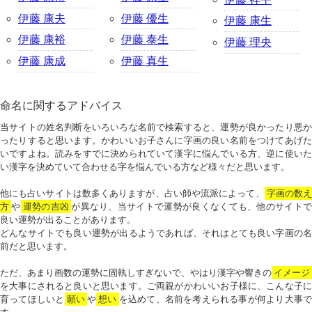
伊藤 康夫
伊藤 優生
伊藤 康生
伊藤 康裕
伊藤 泰生
伊藤 理央
伊藤 康成
伊藤 真生
命名に関するアドバイス
当サイトの姓名判断をいろいろな名前で検索すると、運勢が良かったり悪か
ったりすると思います。かわいいお子さんに字画の良い名前をつけてあげた
いですよね。読みをすでに決められていて漢字に悩んでいる方、逆に使いた
い漢字を決めていて合わせる字を悩んでいる方など様々だと思います。
他にも占いサイトは数多くありますが、占い師や流派によって、
字画の数
方
や
運勢の吉凶
が異なり、当サイトで運勢が良くなくても、他のサイトで
良い運勢が出ることがあります。
どんなサイトでも良い運勢が出るようであれば、それはとても良い字画の名
前だと思います。
ただ、あまり画数の運勢に固執しすぎないで、やはり漢字や響きの
イメージ
を大事にされると良いと思います。ご両親がかわいいお子様に、こんな子に
育ってほしいと
願い
や
想い
を込めて、名前を考えられる事が何より大事で