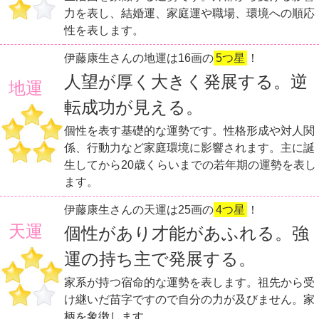
力を表し、結婚運、家庭運や職場、環境への順応
性を表します。
伊藤康生さんの地運は16画の
5つ星
！
人望が厚く大きく発展する。逆
地運
転成功が見える。
個性を表す基礎的な運勢です。性格形成や対人関
係、行動力など家庭環境に影響されます。主に誕
生してから20歳くらいまでの若年期の運勢を表し
ます。
伊藤康生さんの天運は25画の
4つ星
！
天運
個性があり才能があふれる。強
運の持ち主で発展する。
家系が持つ宿命的な運勢を表します。祖先から受
け継いだ苗字ですので自分の力が及びません。家
柄を象徴します。