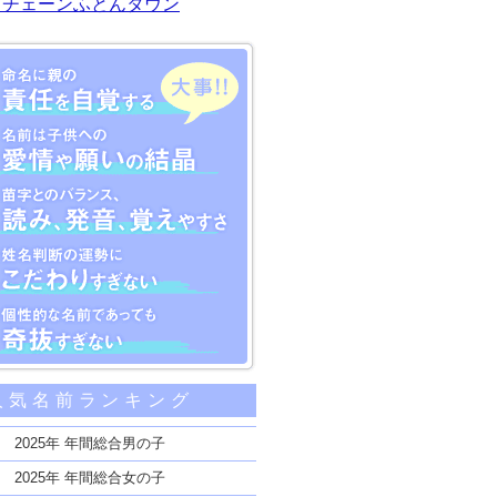
川チェーンふとんタウン
大事な5つのポイント
人気名前ランキング
親の責任を自覚する
子供への愛情や願いの結晶
2025年 年間総合男の子
のバランス、読み、発音、覚えやすさ
2025年 年間総合女の子
断の運勢にこだわりすぎない