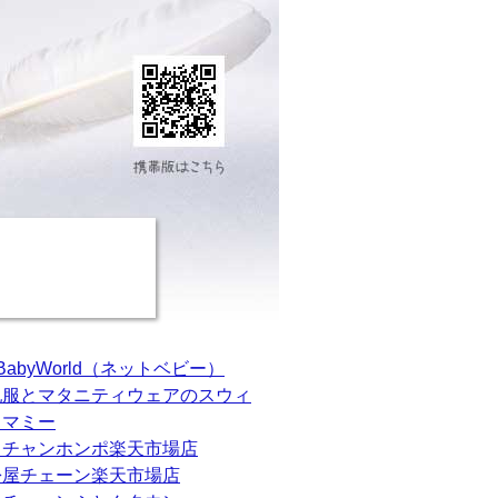
tBabyWorld（ネットベビー）
乳服とマタニティウェアのスウィ
トマミー
カチャンホンポ楽天市場店
松屋チェーン楽天市場店