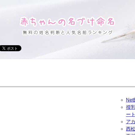
Ne
授
ー
ア
西