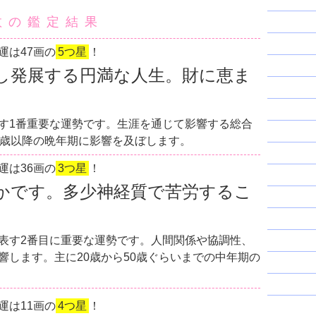
数の鑑定結果
運は47画の
5つ星
！
し発展する円満な人生。財に恵ま
す1番重要な運勢です。生涯を通じて影響する総合
0歳以降の晩年期に影響を及ぼします。
運は36画の
3つ星
！
かです。多少神経質で苦労するこ
表す2番目に重要な運勢です。人間関係や協調性、
響します。主に20歳から50歳ぐらいまでの中年期の
運は11画の
4つ星
！