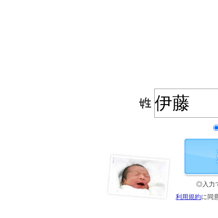
◎入力
利用規約
に同