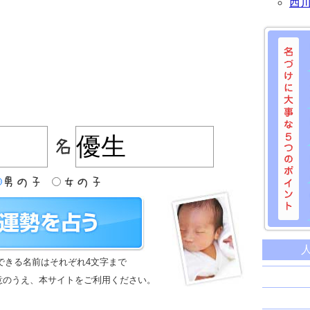
西
名づけに
命名に
できる名前はそれぞれ4文字まで
名前は
意のうえ、本サイトをご利用ください。
苗字と
姓名判