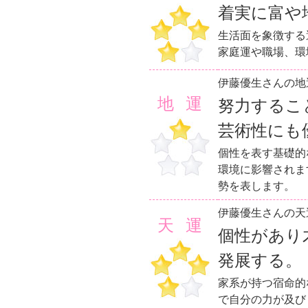
着実に富や
生活面を象徴する
家庭運や職場、環
伊藤優生さんの地
地運
努力するこ
芸術性にも
個性を表す基礎的
環境に影響されま
勢を表します。
伊藤優生さんの天
天運
個性があり
発展する。
家系が持つ宿命的
で自分の力が及び