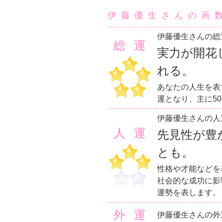
伊藤優生さんの画
伊藤優生さんの総
総運
実力が開花
れる。
あなたの人生を表
運となり、主に5
伊藤優生さんの人
人運
先見性が豊
とも。
性格や才能などを
社会的な成功に影
運勢を表します。
外運
伊藤優生さんの外