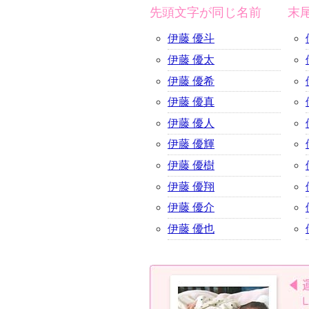
先頭文字が同じ名前
末
伊藤 優斗
伊藤 優太
伊藤 優希
伊藤 優真
伊藤 優人
伊藤 優輝
伊藤 優樹
伊藤 優翔
伊藤 優介
伊藤 優也