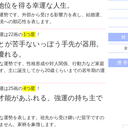
地位を得る幸運な人生。
運勢です。外部から受ける影響力を表し、結婚運、
境への順応性を表します。
運は22画の
1つ星
！
姓
とが苦手ないっぽう手先が器用。
全
優れる。
携
な運勢です。性格形成や対人関係、行動力など家庭
す。主に誕生してから20歳くらいまでの若年期の運
運は25画の
4つ星
！
才能があふれる。強運の持ち主で
な運勢を表します。祖先から受け継いだ苗字ですの
ません。家柄を象徴します。