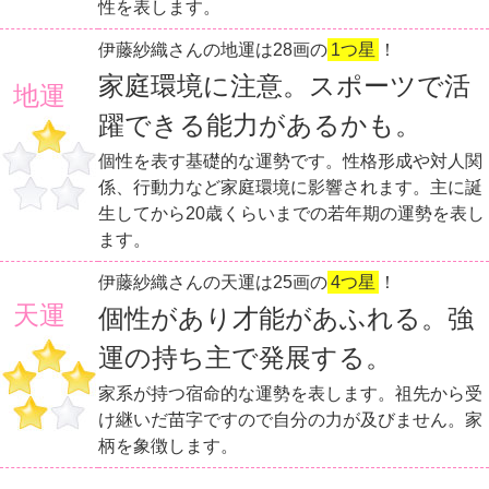
性を表します。
伊藤紗織さんの地運は28画の
1つ星
！
家庭環境に注意。スポーツで活
地運
躍できる能力があるかも。
個性を表す基礎的な運勢です。性格形成や対人関
係、行動力など家庭環境に影響されます。主に誕
生してから20歳くらいまでの若年期の運勢を表し
ます。
伊藤紗織さんの天運は25画の
4つ星
！
天運
個性があり才能があふれる。強
運の持ち主で発展する。
家系が持つ宿命的な運勢を表します。祖先から受
け継いだ苗字ですので自分の力が及びません。家
柄を象徴します。