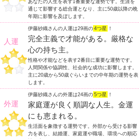
あなたの人生を表す1番重要な運勢です。生涯を
通じて影響する総合運となり、主に50歳以降の晩
年期に影響を及ぼします。
伊藤紗織さんの人運は29画の
4つ星
！
完全主義で才能がある。厳格な
人運
心の持ち主。
性格や才能などを表す2番目に重要な運勢です。
人間関係や協調性、社会的な成功に影響します。
主に20歳から50歳ぐらいまでの中年期の運勢を表
します。
伊藤紗織さんの外運は24画の
5つ星
！
外運
家庭運が良く順調な人生。金運
にも恵まれる。
生活面を象徴する運勢です。外部から受ける影響
力を表し、結婚運、家庭運や職場、環境への順応