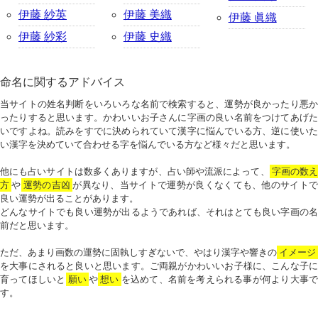
伊藤 紗英
伊藤 美織
伊藤 眞織
伊藤 紗彩
伊藤 史織
命名に関するアドバイス
当サイトの姓名判断をいろいろな名前で検索すると、運勢が良かったり悪か
ったりすると思います。かわいいお子さんに字画の良い名前をつけてあげた
いですよね。読みをすでに決められていて漢字に悩んでいる方、逆に使いた
い漢字を決めていて合わせる字を悩んでいる方など様々だと思います。
他にも占いサイトは数多くありますが、占い師や流派によって、
字画の数
方
や
運勢の吉凶
が異なり、当サイトで運勢が良くなくても、他のサイトで
良い運勢が出ることがあります。
どんなサイトでも良い運勢が出るようであれば、それはとても良い字画の名
前だと思います。
ただ、あまり画数の運勢に固執しすぎないで、やはり漢字や響きの
イメージ
を大事にされると良いと思います。ご両親がかわいいお子様に、こんな子に
育ってほしいと
願い
や
想い
を込めて、名前を考えられる事が何より大事で
す。