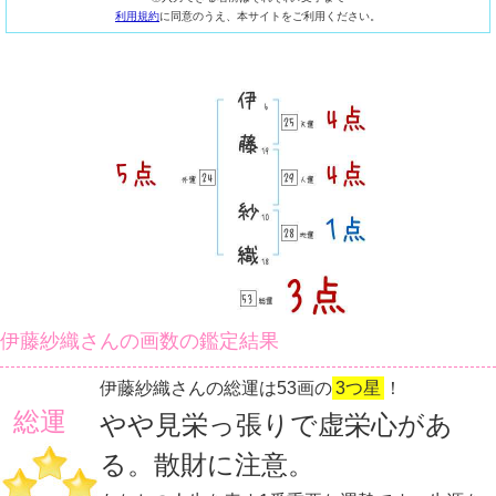
利用規約
に同意のうえ、本サイトをご利用ください。
伊藤紗織さんの画数の鑑定結果
伊藤紗織さんの総運は53画の
3つ星
！
総運
やや見栄っ張りで虚栄心があ
る。散財に注意。