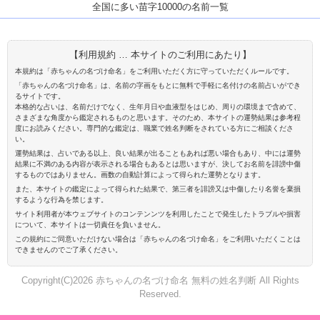
全国に多い苗字10000の名前一覧
【利用規約 … 本サイトのご利用にあたり】
本規約は「赤ちゃんの名づけ命名」をご利用いただく方に守っていただくルールです。
「赤ちゃんの名づけ命名」は、名前の字画をもとに無料で手軽に名付けの名前占いができ
るサイトです。
本格的な占いは、名前だけでなく、生年月日や血液型をはじめ、周りの環境まで含めて、
さまざまな角度から鑑定されるものと思います。そのため、本サイトの運勢結果は参考程
度にお読みください。専門的な鑑定は、職業で姓名判断をされている方にご相談くださ
い。
運勢結果は、占いである以上、良い結果が出ることもあれば悪い場合もあり、中には運勢
結果に不満のある内容が表示される場合もあるとは思いますが、決してお名前を誹謗中傷
するものではありません。画数の自動計算によって得られた運勢となります。
また、本サイトの鑑定によって得られた結果で、第三者を誹謗又は中傷したり名誉を棄損
するような行為を禁じます。
サイト利用者が本ウェブサイトのコンテンンツを利用したことで発生したトラブルや損害
について、本サイトは一切責任を負いません。
この規約にご同意いただけない場合は「赤ちゃんの名づけ命名」をご利用いただくことは
できませんのでご了承ください。
Copyright(C)2026 赤ちゃんの名づけ命名 無料の姓名判断 All Rights
Reserved.