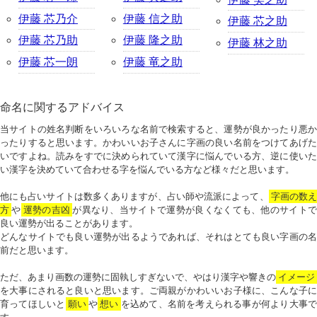
伊藤 芯乃介
伊藤 信之助
伊藤 芯之助
伊藤 芯乃助
伊藤 隆之助
伊藤 林之助
伊藤 芯一朗
伊藤 竜之助
命名に関するアドバイス
当サイトの姓名判断をいろいろな名前で検索すると、運勢が良かったり悪か
ったりすると思います。かわいいお子さんに字画の良い名前をつけてあげた
いですよね。読みをすでに決められていて漢字に悩んでいる方、逆に使いた
い漢字を決めていて合わせる字を悩んでいる方など様々だと思います。
他にも占いサイトは数多くありますが、占い師や流派によって、
字画の数
方
や
運勢の吉凶
が異なり、当サイトで運勢が良くなくても、他のサイトで
良い運勢が出ることがあります。
どんなサイトでも良い運勢が出るようであれば、それはとても良い字画の名
前だと思います。
ただ、あまり画数の運勢に固執しすぎないで、やはり漢字や響きの
イメージ
を大事にされると良いと思います。ご両親がかわいいお子様に、こんな子に
育ってほしいと
願い
や
想い
を込めて、名前を考えられる事が何より大事で