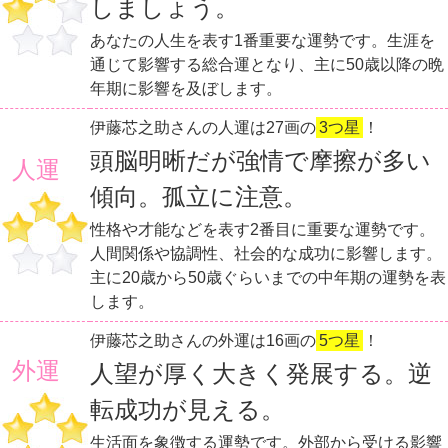
しましょう。
あなたの人生を表す1番重要な運勢です。生涯を
通じて影響する総合運となり、主に50歳以降の晩
年期に影響を及ぼします。
伊藤芯之助さんの人運は27画の
3つ星
！
頭脳明晰だが強情で摩擦が多い
人運
傾向。孤立に注意。
性格や才能などを表す2番目に重要な運勢です。
人間関係や協調性、社会的な成功に影響します。
主に20歳から50歳ぐらいまでの中年期の運勢を表
します。
伊藤芯之助さんの外運は16画の
5つ星
！
外運
人望が厚く大きく発展する。逆
転成功が見える。
生活面を象徴する運勢です。外部から受ける影響