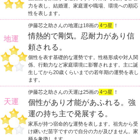
力を表し、結婚運、家庭運や職場、環境への順応
性を表します。
伊藤芯之助さんの地運は18画の
4つ星
！
情熱的で剛気。忍耐力があり信
地運
頼される。
個性を表す基礎的な運勢です。性格形成や対人関
係、行動力など家庭環境に影響されます。主に誕
生してから20歳くらいまでの若年期の運勢を表し
ます。
伊藤芯之助さんの天運は25画の
4つ星
！
天運
個性があり才能があふれる。強
運の持ち主で発展する。
家系が持つ宿命的な運勢を表します。祖先から受
け継いだ苗字ですので自分の力が及びません。家
柄を象徴します。