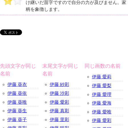
け継いだ苗字ですので自分の力が及びません。家
柄を象徴します。
先頭文字が同じ
末尾文字が同じ
同じ画数の名前
名前
名前
伊藤 愛莉
伊藤 葵衣
伊藤 紗彩
伊藤 愛梨
伊藤 葵依
伊藤 沙彩
伊藤 愛理
伊藤 葵唯
伊藤 愛彩
伊藤 愛海
伊藤 葵生
伊藤 真彩
伊藤 愛唯
伊藤 葵子
伊藤 里彩
伊藤 愛彩