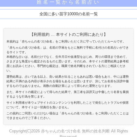
姓名一覧から名前占い
全国に多い苗字10000の名前一覧
【利用規約 … 本サイトのご利用にあたり】
本規約は「赤ちゃんの名づけ命名」をご利用いただく方に守っていただくルールです。
「赤ちゃんの名づけ命名」は、名前の字画をもとに無料で手軽に名付けの名前占いができ
るサイトです。
本格的な占いは、名前だけでなく、生年月日や血液型をはじめ、周りの環境まで含めて、
さまざまな角度から鑑定されるものと思います。そのため、本サイトの運勢結果は参考程
度にお読みください。専門的な鑑定は、職業で姓名判断をされている方にご相談くださ
い。
運勢結果は、占いである以上、良い結果が出ることもあれば悪い場合もあり、中には運勢
結果に不満のある内容が表示される場合もあるとは思いますが、決してお名前を誹謗中傷
するものではありません。画数の自動計算によって得られた運勢となります。
また、本サイトの鑑定によって得られた結果で、第三者を誹謗又は中傷したり名誉を棄損
するような行為を禁じます。
サイト利用者が本ウェブサイトのコンテンンツを利用したことで発生したトラブルや損害
について、本サイトは一切責任を負いません。
この規約にご同意いただけない場合は「赤ちゃんの名づけ命名」をご利用いただくことは
できませんのでご了承ください。
Copyright(C)2026 赤ちゃんの名づけ命名 無料の姓名判断 All Rights
Reserved.