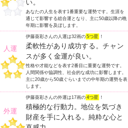
い。
あなたの人生を表す1番重要な運勢です。生涯を
通じて影響する総合運となり、主に50歳以降の晩
年期に影響を及ぼします。
伊藤葵彩さんの人運は32画の
5つ星
！
柔軟性があり成功する。チャン
人運
スが多く金運が良い。
性格や才能などを表す2番目に重要な運勢です。
人間関係や協調性、社会的な成功に影響します。
主に20歳から50歳ぐらいまでの中年期の運勢を表
します。
伊藤葵彩さんの外運は17画の
4つ星
！
積極的な行動力。地位を気づき
外運
財産を手に入れる。純粋な心と
直感力。