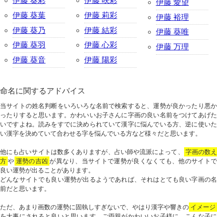
伊藤 葵彩
伊藤 咲彩
伊藤 愛望
伊藤 葵葉
伊藤 莉彩
伊藤 裕理
伊藤 葵乃
伊藤 結彩
伊藤 葵唯
伊藤 葵羽
伊藤 心彩
伊藤 万理
伊藤 葵音
伊藤 陽彩
命名に関するアドバイス
当サイトの姓名判断をいろいろな名前で検索すると、運勢が良かったり悪か
ったりすると思います。かわいいお子さんに字画の良い名前をつけてあげた
いですよね。読みをすでに決められていて漢字に悩んでいる方、逆に使いた
い漢字を決めていて合わせる字を悩んでいる方など様々だと思います。
他にも占いサイトは数多くありますが、占い師や流派によって、
字画の数
方
や
運勢の吉凶
が異なり、当サイトで運勢が良くなくても、他のサイトで
良い運勢が出ることがあります。
どんなサイトでも良い運勢が出るようであれば、それはとても良い字画の名
前だと思います。
ただ、あまり画数の運勢に固執しすぎないで、やはり漢字や響きの
イメージ
を大事にされると良いと思います。ご両親がかわいいお子様に、こんな子に