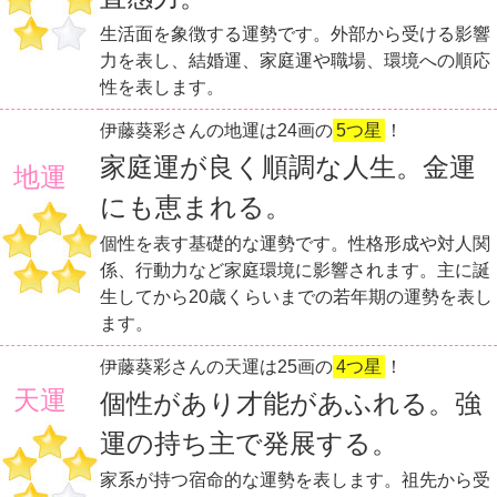
生活面を象徴する運勢です。外部から受ける影響
力を表し、結婚運、家庭運や職場、環境への順応
性を表します。
伊藤葵彩さんの地運は24画の
5つ星
！
家庭運が良く順調な人生。金運
地運
にも恵まれる。
個性を表す基礎的な運勢です。性格形成や対人関
係、行動力など家庭環境に影響されます。主に誕
生してから20歳くらいまでの若年期の運勢を表し
ます。
伊藤葵彩さんの天運は25画の
4つ星
！
天運
個性があり才能があふれる。強
運の持ち主で発展する。
家系が持つ宿命的な運勢を表します。祖先から受