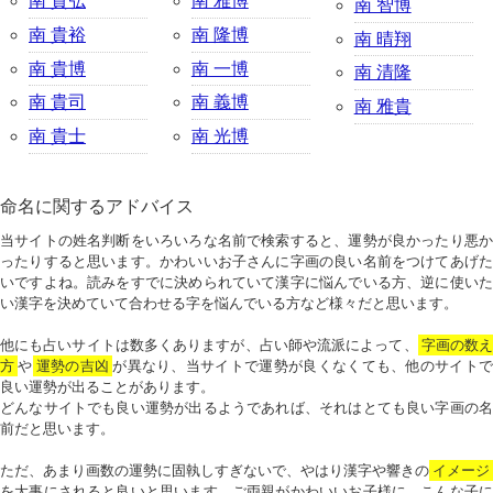
南 貴弘
南 雅博
南 智博
南 貴裕
南 隆博
南 晴翔
南 貴博
南 一博
南 清隆
南 貴司
南 義博
南 雅貴
南 貴士
南 光博
命名に関するアドバイス
当サイトの姓名判断をいろいろな名前で検索すると、運勢が良かったり悪か
ったりすると思います。かわいいお子さんに字画の良い名前をつけてあげた
いですよね。読みをすでに決められていて漢字に悩んでいる方、逆に使いた
い漢字を決めていて合わせる字を悩んでいる方など様々だと思います。
他にも占いサイトは数多くありますが、占い師や流派によって、
字画の数
方
や
運勢の吉凶
が異なり、当サイトで運勢が良くなくても、他のサイトで
良い運勢が出ることがあります。
どんなサイトでも良い運勢が出るようであれば、それはとても良い字画の名
前だと思います。
ただ、あまり画数の運勢に固執しすぎないで、やはり漢字や響きの
イメージ
を大事にされると良いと思います。ご両親がかわいいお子様に、こんな子に