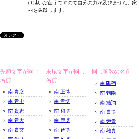
け継いだ苗字ですので自分の力が及びません。家
柄を象徴します。
先頭文字が同じ
末尾文字が同じ
同じ画数の名前
名前
名前
南 陽翔
南 貴之
南 正博
南 朝陽
南 貴史
南 貴博
南 結翔
南 貴志
南 和博
南 貴博
南 貴大
南 康博
南 智貴
南 貴文
南 智博
南 雄貴