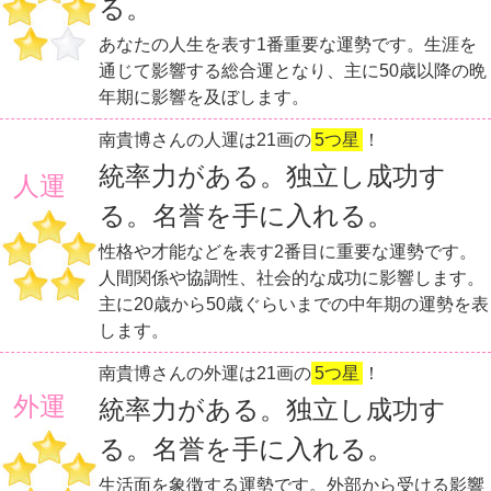
る。
あなたの人生を表す1番重要な運勢です。生涯を
通じて影響する総合運となり、主に50歳以降の晩
年期に影響を及ぼします。
南貴博さんの人運は21画の
5つ星
！
統率力がある。独立し成功す
人運
る。名誉を手に入れる。
性格や才能などを表す2番目に重要な運勢です。
人間関係や協調性、社会的な成功に影響します。
主に20歳から50歳ぐらいまでの中年期の運勢を表
します。
南貴博さんの外運は21画の
5つ星
！
外運
統率力がある。独立し成功す
る。名誉を手に入れる。
生活面を象徴する運勢です。外部から受ける影響