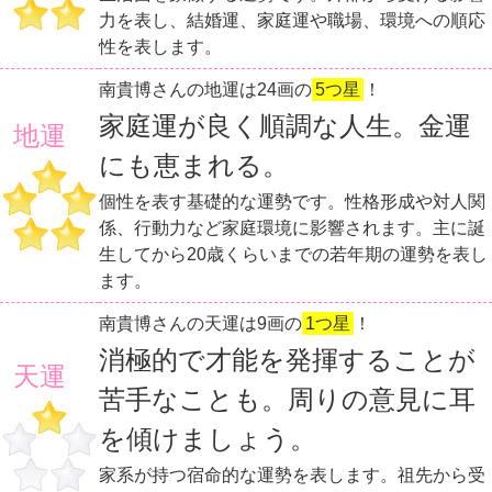
力を表し、結婚運、家庭運や職場、環境への順応
性を表します。
南貴博さんの地運は24画の
5つ星
！
家庭運が良く順調な人生。金運
地運
にも恵まれる。
個性を表す基礎的な運勢です。性格形成や対人関
係、行動力など家庭環境に影響されます。主に誕
生してから20歳くらいまでの若年期の運勢を表し
ます。
南貴博さんの天運は9画の
1つ星
！
消極的で才能を発揮することが
天運
苦手なことも。周りの意見に耳
を傾けましょう。
家系が持つ宿命的な運勢を表します。祖先から受