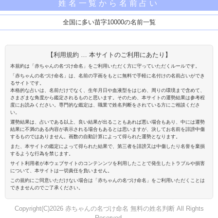
姓名一覧から名前占い
全国に多い苗字10000の名前一覧
【利用規約 … 本サイトのご利用にあたり】
本規約は「赤ちゃんの名づけ命名」をご利用いただく方に守っていただくルールです。
「赤ちゃんの名づけ命名」は、名前の字画をもとに無料で手軽に名付けの名前占いができ
るサイトです。
本格的な占いは、名前だけでなく、生年月日や血液型をはじめ、周りの環境まで含めて、
さまざまな角度から鑑定されるものと思います。そのため、本サイトの運勢結果は参考程
度にお読みください。専門的な鑑定は、職業で姓名判断をされている方にご相談くださ
い。
運勢結果は、占いである以上、良い結果が出ることもあれば悪い場合もあり、中には運勢
結果に不満のある内容が表示される場合もあるとは思いますが、決してお名前を誹謗中傷
するものではありません。画数の自動計算によって得られた運勢となります。
また、本サイトの鑑定によって得られた結果で、第三者を誹謗又は中傷したり名誉を棄損
するような行為を禁じます。
サイト利用者が本ウェブサイトのコンテンンツを利用したことで発生したトラブルや損害
について、本サイトは一切責任を負いません。
この規約にご同意いただけない場合は「赤ちゃんの名づけ命名」をご利用いただくことは
できませんのでご了承ください。
Copyright(C)2026 赤ちゃんの名づけ命名 無料の姓名判断 All Rights
Reserved.