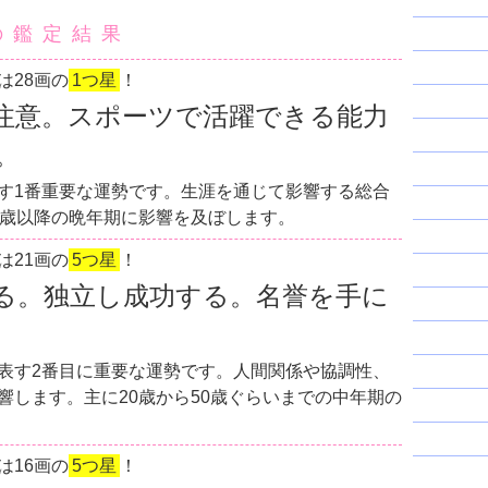
の鑑定結果
は28画の
1つ星
！
注意。スポーツで活躍できる能力
。
す1番重要な運勢です。生涯を通じて影響する総合
0歳以降の晩年期に影響を及ぼします。
は21画の
5つ星
！
る。独立し成功する。名誉を手に
表す2番目に重要な運勢です。人間関係や協調性、
響します。主に20歳から50歳ぐらいまでの中年期の
は16画の
5つ星
！