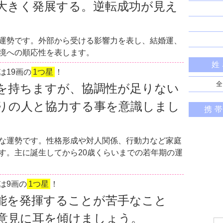
大きく発展する。逆転成功が見え
運勢です。外部から受ける影響力を表し、結婚運、
境への順応性を表します。
姓
は19画の
1つ星
！
全
を持ちますが、協調性が足りない
りの人と協力する事を意識しまし
携
な運勢です。性格形成や対人関係、行動力など家庭
す。主に誕生してから20歳くらいまでの若年期の運
は9画の
1つ星
！
能を発揮することが苦手なこと
意見に耳を傾けましょう。