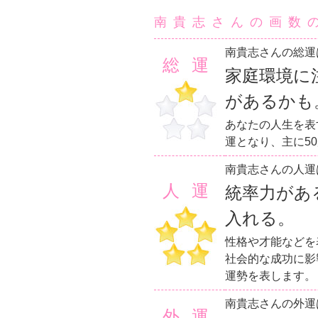
南貴志さんの画数
南貴志さんの総運
総運
家庭環境に
があるかも
あなたの人生を表
運となり、主に5
南貴志さんの人運
人運
統率力があ
入れる。
性格や才能などを
社会的な成功に影
運勢を表します。
南貴志さんの外運
外運