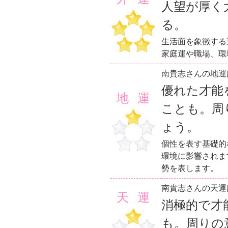
人望が厚く
る。
生活面を象徴する
家庭運や職場、環
南貴志さんの地運
優れた才能
地運
ことも。周
ょう。
個性を表す基礎的
環境に影響されま
勢を表します。
南貴志さんの天運
天運
消極的で才
も。周りの