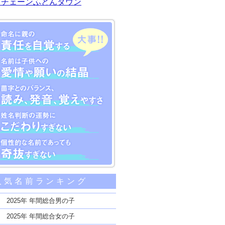
川チェーンふとんタウン
大事な5つのポイント
人気名前ランキング
親の責任を自覚する
子供への愛情や願いの結晶
2025年 年間総合男の子
のバランス、読み、発音、覚えやすさ
2025年 年間総合女の子
断の運勢にこだわりすぎない