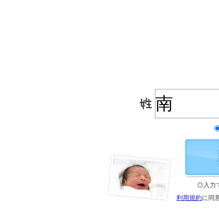
◎入力
利用規約
に同