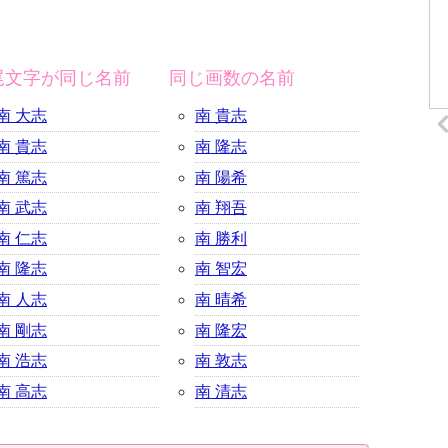
尾文字が同じ名前
同じ画数の名前
南 大志
南 貴志
南 貴志
南 隆志
南 篤志
南 陽希
南 武志
南 翔吾
南 仁志
南 勝利
南 隆志
南 智宏
南 人志
南 晴希
南 剛志
南 隆宏
南 浩志
南 敦志
南 高志
南 清志