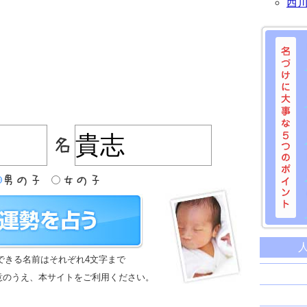
西
名づけに
命名に
できる名前はそれぞれ4文字まで
名前は
意のうえ、本サイトをご利用ください。
苗字と
姓名判