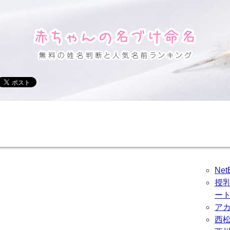
Ne
授
ー
ア
西