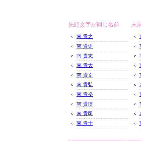
先頭文字が同じ名前
末
南 貴之
南 貴史
南 貴志
南 貴大
南 貴文
南 貴弘
南 貴裕
南 貴博
南 貴司
南 貴士