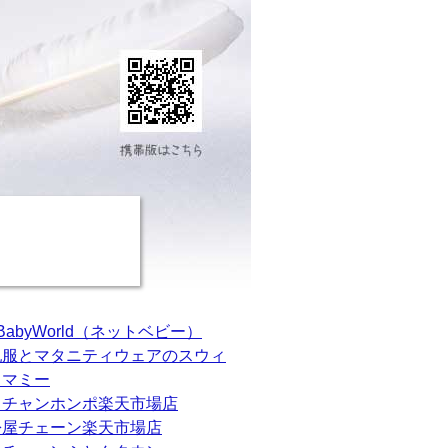
tBabyWorld（ネットベビー）
乳服とマタニティウェアのスウィ
トマミー
カチャンホンポ楽天市場店
松屋チェーン楽天市場店