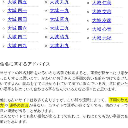
大城 四五
大城 九九
大城 仁美
大城 四一
大城 一九
大城 文哉
大城 四四
大城 四九
大城 友彦
大城 四六
大城 二九
大城 心音
大城 四二
大城 琉九
大城 元紀
大城 四九
大城 利九
命名に関するアドバイス
当サイトの姓名判断をいろいろな名前で検索すると、運勢が良かったり悪か
ったりすると思います。かわいいお子さんに字画の良い名前をつけてあげた
いですよね。読みをすでに決められていて漢字に悩んでいる方、逆に使いた
い漢字を決めていて合わせる字を悩んでいる方など様々だと思います。
他にも占いサイトは数多くありますが、占い師や流派によって、
字画の数
方
や
運勢の吉凶
が異なり、当サイトで運勢が良くなくても、他のサイトで
良い運勢が出ることがあります。
どんなサイトでも良い運勢が出るようであれば、それはとても良い字画の名
前だと思います。