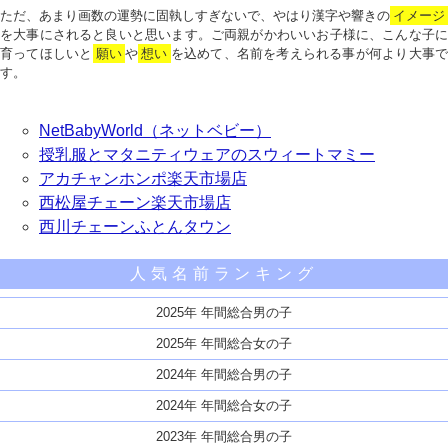
ただ、あまり画数の運勢に固執しすぎないで、やはり漢字や響きの
イメージ
を大事にされると良いと思います。ご両親がかわいいお子様に、こんな子に
育ってほしいと
願い
や
想い
を込めて、名前を考えられる事が何より大事で
す。
NetBabyWorld（ネットベビー）
授乳服とマタニティウェアのスウィートマミー
アカチャンホンポ楽天市場店
西松屋チェーン楽天市場店
西川チェーンふとんタウン
人気名前ランキング
2025年 年間総合男の子
2025年 年間総合女の子
2024年 年間総合男の子
2024年 年間総合女の子
2023年 年間総合男の子