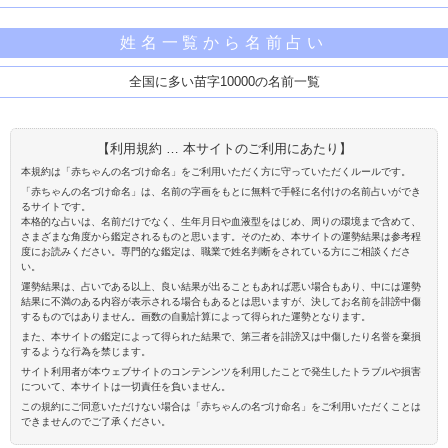
姓名一覧から名前占い
全国に多い苗字10000の名前一覧
【利用規約 … 本サイトのご利用にあたり】
本規約は「赤ちゃんの名づけ命名」をご利用いただく方に守っていただくルールです。
「赤ちゃんの名づけ命名」は、名前の字画をもとに無料で手軽に名付けの名前占いができ
るサイトです。
本格的な占いは、名前だけでなく、生年月日や血液型をはじめ、周りの環境まで含めて、
さまざまな角度から鑑定されるものと思います。そのため、本サイトの運勢結果は参考程
度にお読みください。専門的な鑑定は、職業で姓名判断をされている方にご相談くださ
い。
運勢結果は、占いである以上、良い結果が出ることもあれば悪い場合もあり、中には運勢
結果に不満のある内容が表示される場合もあるとは思いますが、決してお名前を誹謗中傷
するものではありません。画数の自動計算によって得られた運勢となります。
また、本サイトの鑑定によって得られた結果で、第三者を誹謗又は中傷したり名誉を棄損
するような行為を禁じます。
サイト利用者が本ウェブサイトのコンテンンツを利用したことで発生したトラブルや損害
について、本サイトは一切責任を負いません。
この規約にご同意いただけない場合は「赤ちゃんの名づけ命名」をご利用いただくことは
できませんのでご了承ください。