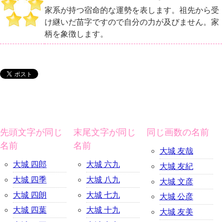
家系が持つ宿命的な運勢を表します。祖先から受
け継いだ苗字ですので自分の力が及びません。家
柄を象徴します。
先頭文字が同じ
末尾文字が同じ
同じ画数の名前
名前
名前
大城 友哉
大城 四郎
大城 六九
大城 友紀
大城 四季
大城 八九
大城 文彦
大城 四朗
大城 七九
大城 公彦
大城 四葉
大城 十九
大城 友美