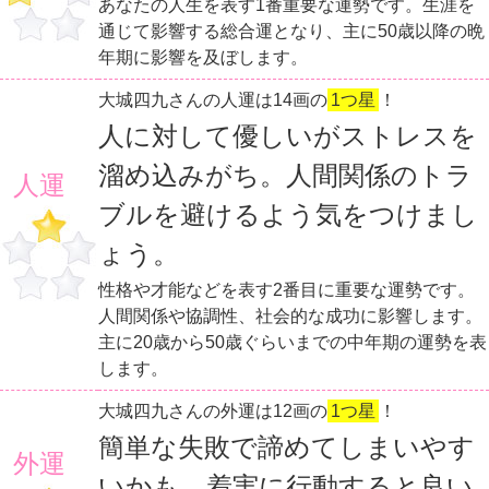
あなたの人生を表す1番重要な運勢です。生涯を
通じて影響する総合運となり、主に50歳以降の晩
年期に影響を及ぼします。
大城四九さんの人運は14画の
1つ星
！
人に対して優しいがストレスを
溜め込みがち。人間関係のトラ
人運
ブルを避けるよう気をつけまし
ょう。
性格や才能などを表す2番目に重要な運勢です。
人間関係や協調性、社会的な成功に影響します。
主に20歳から50歳ぐらいまでの中年期の運勢を表
します。
大城四九さんの外運は12画の
1つ星
！
簡単な失敗で諦めてしまいやす
外運
いかも。着実に行動すると良い