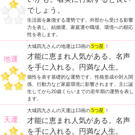
でしょう。
生活面を象徴する運勢です。外部から受ける影響
力を表し、結婚運、家庭運や職場、環境への順応
性を表します。
大城四九さんの地運は13画の
5つ星
！
才能に恵まれ人気がある。名声
地運
を手に入れる。円満な人生。
個性を表す基礎的な運勢です。性格形成や対人関
係、行動力など家庭環境に影響されます。主に誕
生してから20歳くらいまでの若年期の運勢を表し
ます。
大城四九さんの天運は13画の
5つ星
！
天運
才能に恵まれ人気がある。名声
を手に入れる。円満な人生。