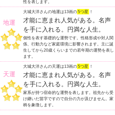
性を表します。
大城大洋さんの地運は13画の
5つ星
！
才能に恵まれ人気がある。名声
地運
を手に入れる。円満な人生。
個性を表す基礎的な運勢です。性格形成や対人関
係、行動力など家庭環境に影響されます。主に誕
生してから20歳くらいまでの若年期の運勢を表し
ます。
大城大洋さんの天運は13画の
5つ星
！
天運
才能に恵まれ人気がある。名声
を手に入れる。円満な人生。
家系が持つ宿命的な運勢を表します。祖先から受
け継いだ苗字ですので自分の力が及びません。家
柄を象徴します。