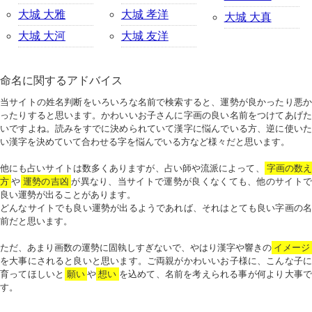
大城 大雅
大城 孝洋
大城 大真
大城 大河
大城 友洋
命名に関するアドバイス
当サイトの姓名判断をいろいろな名前で検索すると、運勢が良かったり悪か
ったりすると思います。かわいいお子さんに字画の良い名前をつけてあげた
いですよね。読みをすでに決められていて漢字に悩んでいる方、逆に使いた
い漢字を決めていて合わせる字を悩んでいる方など様々だと思います。
他にも占いサイトは数多くありますが、占い師や流派によって、
字画の数
方
や
運勢の吉凶
が異なり、当サイトで運勢が良くなくても、他のサイトで
良い運勢が出ることがあります。
どんなサイトでも良い運勢が出るようであれば、それはとても良い字画の名
前だと思います。
ただ、あまり画数の運勢に固執しすぎないで、やはり漢字や響きの
イメージ
を大事にされると良いと思います。ご両親がかわいいお子様に、こんな子に
育ってほしいと
願い
や
想い
を込めて、名前を考えられる事が何より大事で
す。