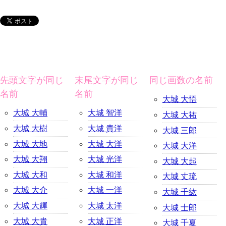
先頭文字が同じ
末尾文字が同じ
同じ画数の名前
名前
名前
大城 大悟
大城 大輔
大城 智洋
大城 大祐
大城 大樹
大城 貴洋
大城 三郎
大城 大地
大城 大洋
大城 大洋
大城 大翔
大城 光洋
大城 大起
大城 大和
大城 和洋
大城 丈琉
大城 大介
大城 一洋
大城 千紘
大城 大輝
大城 太洋
大城 士郎
大城 大貴
大城 正洋
大城 千夏