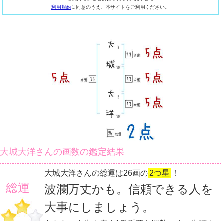
利用規約
に同意のうえ、本サイトをご利用ください。
大城大洋さんの画数の鑑定結果
大城大洋さんの総運は26画の
2つ星
！
総運
波瀾万丈かも。信頼できる人を
大事にしましょう。