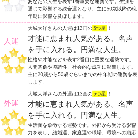
あなたの人生を表す1番重要な運勢です。生涯を
通じて影響する総合運となり、主に50歳以降の晩
年期に影響を及ぼします。
大城大洋さんの人運は13画の
5つ星
！
才能に恵まれ人気がある。名声
人運
を手に入れる。円満な人生。
性格や才能などを表す2番目に重要な運勢です。
人間関係や協調性、社会的な成功に影響します。
主に20歳から50歳ぐらいまでの中年期の運勢を表
します。
大城大洋さんの外運は13画の
5つ星
！
外運
才能に恵まれ人気がある。名声
を手に入れる。円満な人生。
生活面を象徴する運勢です。外部から受ける影響
力を表し、結婚運、家庭運や職場、環境への順応