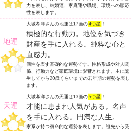
力を表し、結婚運、家庭運や職場、環境への順応
性を表します。
大城孝洋さんの地運は17画の
4つ星
！
積極的な行動力。地位を気づき
地運
財産を手に入れる。純粋な心と
直感力。
個性を表す基礎的な運勢です。性格形成や対人関
係、行動力など家庭環境に影響されます。主に誕
生してから20歳くらいまでの若年期の運勢を表し
ます。
大城孝洋さんの天運は13画の
5つ星
！
天運
才能に恵まれ人気がある。名声
を手に入れる。円満な人生。
家系が持つ宿命的な運勢を表します。祖先から受