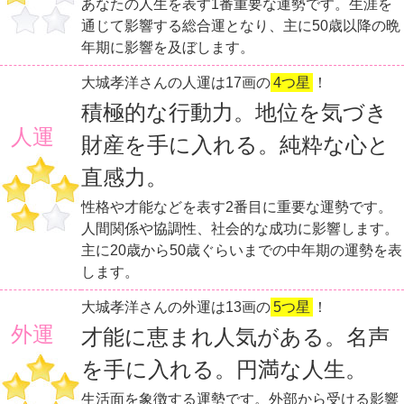
あなたの人生を表す1番重要な運勢です。生涯を
通じて影響する総合運となり、主に50歳以降の晩
年期に影響を及ぼします。
大城孝洋さんの人運は17画の
4つ星
！
積極的な行動力。地位を気づき
人運
財産を手に入れる。純粋な心と
直感力。
性格や才能などを表す2番目に重要な運勢です。
人間関係や協調性、社会的な成功に影響します。
主に20歳から50歳ぐらいまでの中年期の運勢を表
します。
大城孝洋さんの外運は13画の
5つ星
！
外運
才能に恵まれ人気がある。名声
を手に入れる。円満な人生。
生活面を象徴する運勢です。外部から受ける影響