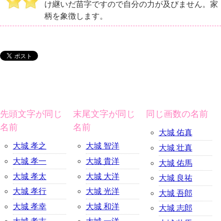
け継いだ苗字ですので自分の力が及びません。家
柄を象徴します。
先頭文字が同じ
末尾文字が同じ
同じ画数の名前
名前
名前
大城 佑真
大城 孝之
大城 智洋
大城 壮真
大城 孝一
大城 貴洋
大城 佑馬
大城 孝太
大城 大洋
大城 良祐
大城 孝行
大城 光洋
大城 吾郎
大城 孝幸
大城 和洋
大城 志郎