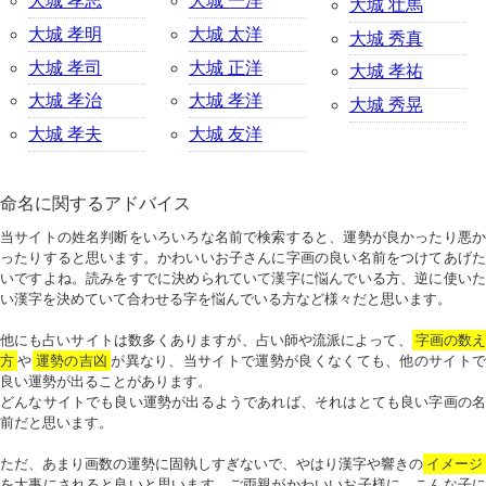
大城 孝志
大城 一洋
大城 壮馬
大城 孝明
大城 太洋
大城 秀真
大城 孝司
大城 正洋
大城 孝祐
大城 孝治
大城 孝洋
大城 秀晃
大城 孝夫
大城 友洋
命名に関するアドバイス
当サイトの姓名判断をいろいろな名前で検索すると、運勢が良かったり悪か
ったりすると思います。かわいいお子さんに字画の良い名前をつけてあげた
いですよね。読みをすでに決められていて漢字に悩んでいる方、逆に使いた
い漢字を決めていて合わせる字を悩んでいる方など様々だと思います。
他にも占いサイトは数多くありますが、占い師や流派によって、
字画の数
方
や
運勢の吉凶
が異なり、当サイトで運勢が良くなくても、他のサイトで
良い運勢が出ることがあります。
どんなサイトでも良い運勢が出るようであれば、それはとても良い字画の名
前だと思います。
ただ、あまり画数の運勢に固執しすぎないで、やはり漢字や響きの
イメージ
を大事にされると良いと思います。ご両親がかわいいお子様に、こんな子に