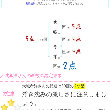
利用規約
に同意のうえ、本サイトをご利用ください。
大城孝洋さんの画数の鑑定結果
大城孝洋さんの総運は30画の
2つ星
！
総運
浮き沈みの激しさに注意しまし
ょう。