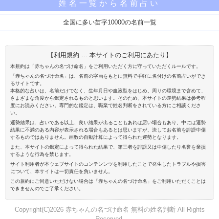
姓名一覧から名前占い
全国に多い苗字10000の名前一覧
【利用規約 … 本サイトのご利用にあたり】
本規約は「赤ちゃんの名づけ命名」をご利用いただく方に守っていただくルールです。
「赤ちゃんの名づけ命名」は、名前の字画をもとに無料で手軽に名付けの名前占いができ
るサイトです。
本格的な占いは、名前だけでなく、生年月日や血液型をはじめ、周りの環境まで含めて、
さまざまな角度から鑑定されるものと思います。そのため、本サイトの運勢結果は参考程
度にお読みください。専門的な鑑定は、職業で姓名判断をされている方にご相談くださ
い。
運勢結果は、占いである以上、良い結果が出ることもあれば悪い場合もあり、中には運勢
結果に不満のある内容が表示される場合もあるとは思いますが、決してお名前を誹謗中傷
するものではありません。画数の自動計算によって得られた運勢となります。
また、本サイトの鑑定によって得られた結果で、第三者を誹謗又は中傷したり名誉を棄損
するような行為を禁じます。
サイト利用者が本ウェブサイトのコンテンンツを利用したことで発生したトラブルや損害
について、本サイトは一切責任を負いません。
この規約にご同意いただけない場合は「赤ちゃんの名づけ命名」をご利用いただくことは
できませんのでご了承ください。
Copyright(C)2026 赤ちゃんの名づけ命名 無料の姓名判断 All Rights
Reserved.