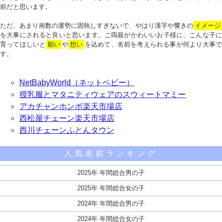
前だと思います。
ただ、あまり画数の運勢に固執しすぎないで、やはり漢字や響きの
イメージ
を大事にされると良いと思います。ご両親がかわいいお子様に、こんな子に
育ってほしいと
願い
や
想い
を込めて、名前を考えられる事が何より大事で
す。
NetBabyWorld（ネットベビー）
授乳服とマタニティウェアのスウィートマミー
アカチャンホンポ楽天市場店
西松屋チェーン楽天市場店
西川チェーンふとんタウン
人気名前ランキング
2025年 年間総合男の子
2025年 年間総合女の子
2024年 年間総合男の子
2024年 年間総合女の子