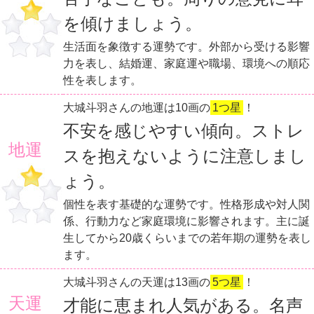
を傾けましょう。
生活面を象徴する運勢です。外部から受ける影響
力を表し、結婚運、家庭運や職場、環境への順応
性を表します。
大城斗羽さんの地運は10画の
1つ星
！
不安を感じやすい傾向。ストレ
地運
スを抱えないように注意しまし
ょう。
個性を表す基礎的な運勢です。性格形成や対人関
係、行動力など家庭環境に影響されます。主に誕
生してから20歳くらいまでの若年期の運勢を表し
ます。
大城斗羽さんの天運は13画の
5つ星
！
天運
才能に恵まれ人気がある。名声