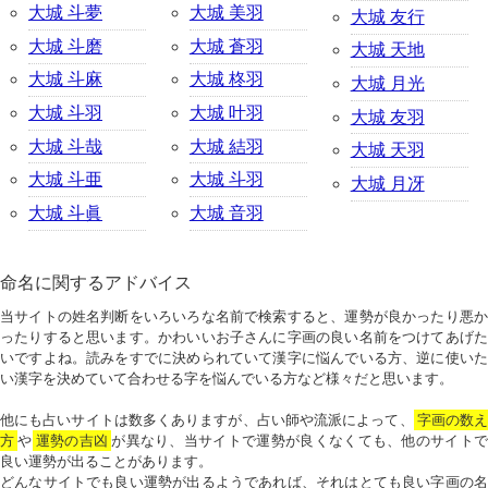
大城 斗夢
大城 美羽
大城 友行
大城 斗磨
大城 蒼羽
大城 天地
大城 斗麻
大城 柊羽
大城 月光
大城 斗羽
大城 叶羽
大城 友羽
大城 斗哉
大城 結羽
大城 天羽
大城 斗亜
大城 斗羽
大城 月冴
大城 斗眞
大城 音羽
命名に関するアドバイス
当サイトの姓名判断をいろいろな名前で検索すると、運勢が良かったり悪か
ったりすると思います。かわいいお子さんに字画の良い名前をつけてあげた
いですよね。読みをすでに決められていて漢字に悩んでいる方、逆に使いた
い漢字を決めていて合わせる字を悩んでいる方など様々だと思います。
他にも占いサイトは数多くありますが、占い師や流派によって、
字画の数
方
や
運勢の吉凶
が異なり、当サイトで運勢が良くなくても、他のサイトで
良い運勢が出ることがあります。
どんなサイトでも良い運勢が出るようであれば、それはとても良い字画の名