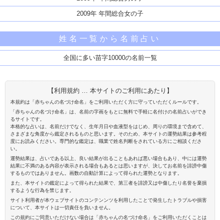
2009年 年間総合女の子
姓名一覧から名前占い
全国に多い苗字10000の名前一覧
【利用規約 … 本サイトのご利用にあたり】
本規約は「赤ちゃんの名づけ命名」をご利用いただく方に守っていただくルールです。
「赤ちゃんの名づけ命名」は、名前の字画をもとに無料で手軽に名付けの名前占いができ
るサイトです。
本格的な占いは、名前だけでなく、生年月日や血液型をはじめ、周りの環境まで含めて、
さまざまな角度から鑑定されるものと思います。そのため、本サイトの運勢結果は参考程
度にお読みください。専門的な鑑定は、職業で姓名判断をされている方にご相談くださ
い。
運勢結果は、占いである以上、良い結果が出ることもあれば悪い場合もあり、中には運勢
結果に不満のある内容が表示される場合もあるとは思いますが、決してお名前を誹謗中傷
するものではありません。画数の自動計算によって得られた運勢となります。
また、本サイトの鑑定によって得られた結果で、第三者を誹謗又は中傷したり名誉を棄損
するような行為を禁じます。
サイト利用者が本ウェブサイトのコンテンンツを利用したことで発生したトラブルや損害
について、本サイトは一切責任を負いません。
この規約にご同意いただけない場合は「赤ちゃんの名づけ命名」をご利用いただくことは