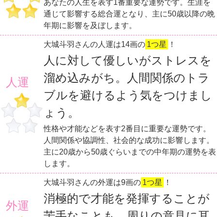
あなたの人生を表す1番重要な運勢です。生涯を
通じて影響する総合運となり、主に50歳以降の晩
年期に影響を及ぼします。
大城斗羽さんの人運は14画の
1つ星
！
人に対して優しいがストレスを
溜め込みがち。人間関係のトラ
人運
ブルを避けるよう気をつけまし
ょう。
性格や才能などを表す2番目に重要な運勢です。
人間関係や協調性、社会的な成功に影響します。
主に20歳から50歳ぐらいまでの中年期の運勢を表
します。
大城斗羽さんの外運は9画の
1つ星
！
消極的で才能を発揮することが
外運
苦手なことも。周りの意見に耳