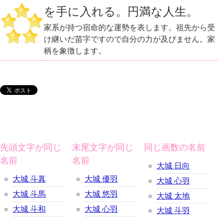
を手に入れる。円満な人生。
家系が持つ宿命的な運勢を表します。祖先から受
け継いだ苗字ですので自分の力が及びません。家
柄を象徴します。
先頭文字が同じ
末尾文字が同じ
同じ画数の名前
名前
名前
大城 日向
大城 斗真
大城 優羽
大城 心羽
大城 斗馬
大城 悠羽
大城 太地
大城 斗和
大城 心羽
大城 斗羽