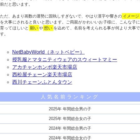
前だと思います。
ただ、あまり画数の運勢に固執しすぎないで、やはり漢字や響きの
イメージ
を大事にされると良いと思います。ご両親がかわいいお子様に、こんな子に
育ってほしいと
願い
や
想い
を込めて、名前を考えられる事が何より大事で
す。
NetBabyWorld（ネットベビー）
授乳服とマタニティウェアのスウィートマミー
アカチャンホンポ楽天市場店
西松屋チェーン楽天市場店
西川チェーンふとんタウン
人気名前ランキング
2025年 年間総合男の子
2025年 年間総合女の子
2024年 年間総合男の子
2024年 年間総合女の子