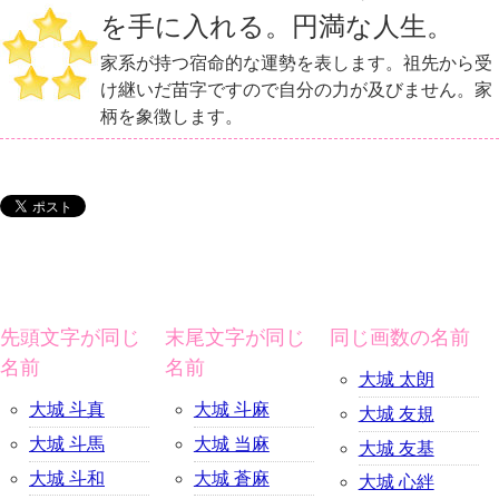
を手に入れる。円満な人生。
家系が持つ宿命的な運勢を表します。祖先から受
け継いだ苗字ですので自分の力が及びません。家
柄を象徴します。
先頭文字が同じ
末尾文字が同じ
同じ画数の名前
名前
名前
大城 太朗
大城 斗真
大城 斗麻
大城 友規
大城 斗馬
大城 当麻
大城 友基
大城 斗和
大城 蒼麻
大城 心絆