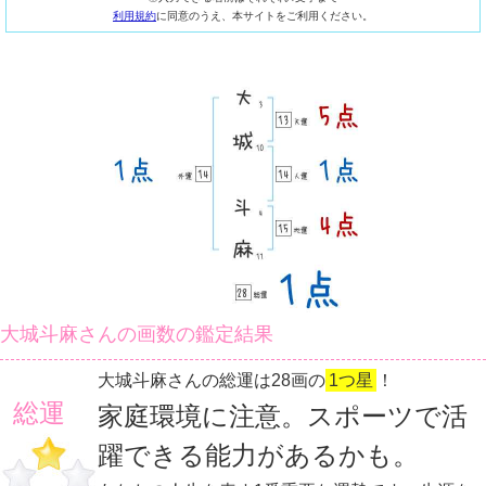
利用規約
に同意のうえ、本サイトをご利用ください。
大城斗麻さんの画数の鑑定結果
大城斗麻さんの総運は28画の
1つ星
！
総運
家庭環境に注意。スポーツで活
躍できる能力があるかも。