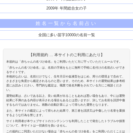
2009年 年間総合女の子
姓名一覧から名前占い
全国に多い苗字10000の名前一覧
【利用規約 … 本サイトのご利用にあたり】
本規約は「赤ちゃんの名づけ命名」をご利用いただく方に守っていただくルールです。
「赤ちゃんの名づけ命名」は、名前の字画をもとに無料で手軽に名付けの名前占いができ
るサイトです。
本格的な占いは、名前だけでなく、生年月日や血液型をはじめ、周りの環境まで含めて、
さまざまな角度から鑑定されるものと思います。そのため、本サイトの運勢結果は参考程
度にお読みください。専門的な鑑定は、職業で姓名判断をされている方にご相談くださ
い。
運勢結果は、占いである以上、良い結果が出ることもあれば悪い場合もあり、中には運勢
結果に不満のある内容が表示される場合もあるとは思いますが、決してお名前を誹謗中傷
するものではありません。画数の自動計算によって得られた運勢となります。
また、本サイトの鑑定によって得られた結果で、第三者を誹謗又は中傷したり名誉を棄損
するような行為を禁じます。
サイト利用者が本ウェブサイトのコンテンンツを利用したことで発生したトラブルや損害
について、本サイトは一切責任を負いません。
この規約にご同意いただけない場合は「赤ちゃんの名づけ命名」をご利用いただくことは