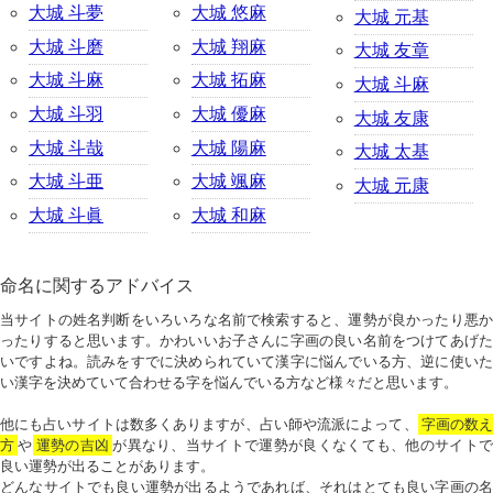
大城 斗夢
大城 悠麻
大城 元基
大城 斗磨
大城 翔麻
大城 友章
大城 斗麻
大城 拓麻
大城 斗麻
大城 斗羽
大城 優麻
大城 友康
大城 斗哉
大城 陽麻
大城 太基
大城 斗亜
大城 颯麻
大城 元康
大城 斗眞
大城 和麻
命名に関するアドバイス
当サイトの姓名判断をいろいろな名前で検索すると、運勢が良かったり悪か
ったりすると思います。かわいいお子さんに字画の良い名前をつけてあげた
いですよね。読みをすでに決められていて漢字に悩んでいる方、逆に使いた
い漢字を決めていて合わせる字を悩んでいる方など様々だと思います。
他にも占いサイトは数多くありますが、占い師や流派によって、
字画の数
方
や
運勢の吉凶
が異なり、当サイトで運勢が良くなくても、他のサイトで
良い運勢が出ることがあります。
どんなサイトでも良い運勢が出るようであれば、それはとても良い字画の名