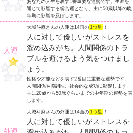
あなたの人生を表す1番重要な運勢です。生涯を
通じて影響する総合運となり、主に50歳以降の晩
年期に影響を及ぼします。
大城斗麻さんの人運は14画の
1つ星
！
人に対して優しいがストレスを
溜め込みがち。人間関係のトラ
人運
ブルを避けるよう気をつけまし
ょう。
性格や才能などを表す2番目に重要な運勢です。
人間関係や協調性、社会的な成功に影響します。
主に20歳から50歳ぐらいまでの中年期の運勢を表
します。
大城斗麻さんの外運は14画の
1つ星
！
人に対して優しいがストレスを
外運
溜め込みがち。人間関係のトラ