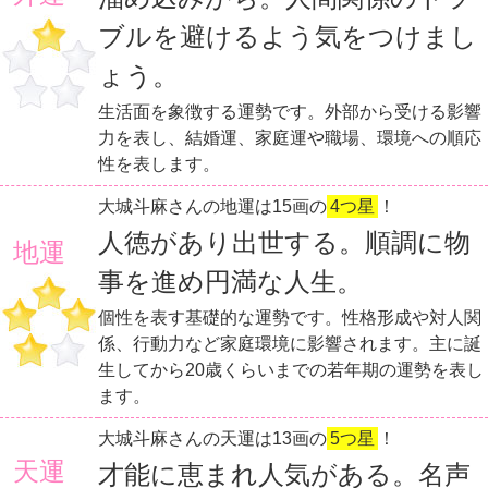
ブルを避けるよう気をつけまし
ょう。
生活面を象徴する運勢です。外部から受ける影響
力を表し、結婚運、家庭運や職場、環境への順応
性を表します。
大城斗麻さんの地運は15画の
4つ星
！
人徳があり出世する。順調に物
地運
事を進め円満な人生。
個性を表す基礎的な運勢です。性格形成や対人関
係、行動力など家庭環境に影響されます。主に誕
生してから20歳くらいまでの若年期の運勢を表し
ます。
大城斗麻さんの天運は13画の
5つ星
！
天運
才能に恵まれ人気がある。名声