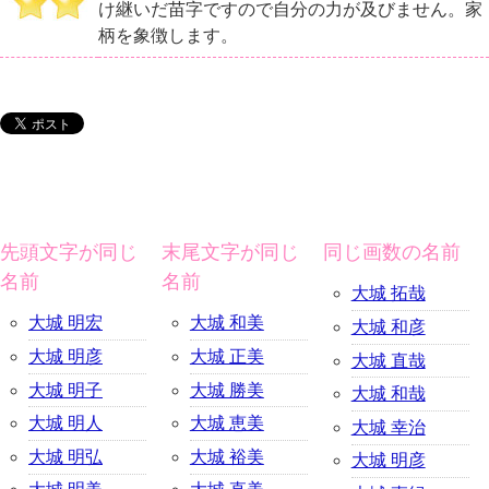
け継いだ苗字ですので自分の力が及びません。家
柄を象徴します。
先頭文字が同じ
末尾文字が同じ
同じ画数の名前
名前
名前
大城 拓哉
大城 明宏
大城 和美
大城 和彦
大城 明彦
大城 正美
大城 直哉
大城 明子
大城 勝美
大城 和哉
大城 明人
大城 恵美
大城 幸治
大城 明弘
大城 裕美
大城 明彦