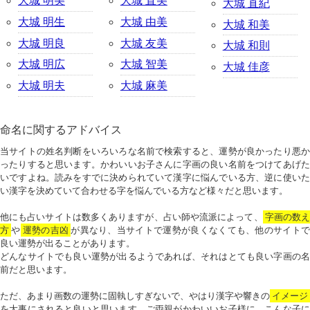
大城 明美
大城 直美
大城 直紀
大城 明生
大城 由美
大城 和美
大城 明良
大城 友美
大城 和則
大城 明広
大城 智美
大城 佳彦
大城 明夫
大城 麻美
命名に関するアドバイス
当サイトの姓名判断をいろいろな名前で検索すると、運勢が良かったり悪か
ったりすると思います。かわいいお子さんに字画の良い名前をつけてあげた
いですよね。読みをすでに決められていて漢字に悩んでいる方、逆に使いた
い漢字を決めていて合わせる字を悩んでいる方など様々だと思います。
他にも占いサイトは数多くありますが、占い師や流派によって、
字画の数
方
や
運勢の吉凶
が異なり、当サイトで運勢が良くなくても、他のサイトで
良い運勢が出ることがあります。
どんなサイトでも良い運勢が出るようであれば、それはとても良い字画の名
前だと思います。
ただ、あまり画数の運勢に固執しすぎないで、やはり漢字や響きの
イメージ
を大事にされると良いと思います。ご両親がかわいいお子様に、こんな子に