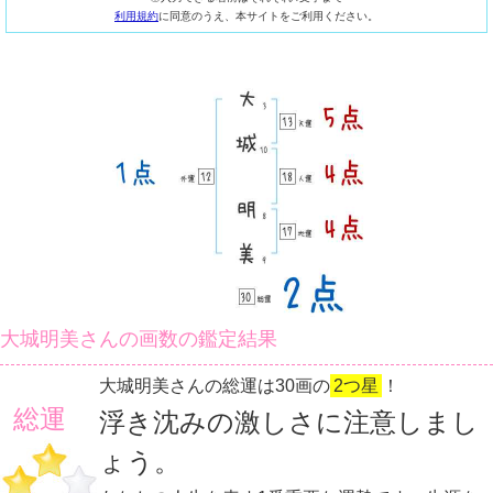
利用規約
に同意のうえ、本サイトをご利用ください。
大城明美さんの画数の鑑定結果
大城明美さんの総運は30画の
2つ星
！
総運
浮き沈みの激しさに注意しまし
ょう。