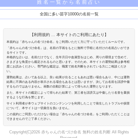
姓名一覧から名前占い
全国に多い苗字10000の名前一覧
【利用規約 … 本サイトのご利用にあたり】
本規約は「赤ちゃんの名づけ命名」をご利用いただく方に守っていただくルールです。
「赤ちゃんの名づけ命名」は、名前の字画をもとに無料で手軽に名付けの名前占いができ
るサイトです。
本格的な占いは、名前だけでなく、生年月日や血液型をはじめ、周りの環境まで含めて、
さまざまな角度から鑑定されるものと思います。そのため、本サイトの運勢結果は参考程
度にお読みください。専門的な鑑定は、職業で姓名判断をされている方にご相談くださ
い。
運勢結果は、占いである以上、良い結果が出ることもあれば悪い場合もあり、中には運勢
結果に不満のある内容が表示される場合もあるとは思いますが、決してお名前を誹謗中傷
するものではありません。画数の自動計算によって得られた運勢となります。
また、本サイトの鑑定によって得られた結果で、第三者を誹謗又は中傷したり名誉を棄損
するような行為を禁じます。
サイト利用者が本ウェブサイトのコンテンンツを利用したことで発生したトラブルや損害
について、本サイトは一切責任を負いません。
この規約にご同意いただけない場合は「赤ちゃんの名づけ命名」をご利用いただくことは
できませんのでご了承ください。
Copyright(C)2026 赤ちゃんの名づけ命名 無料の姓名判断 All Rights
Reserved.