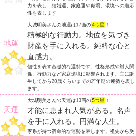
力を表し、結婚運、家庭運や職場、環境への順応
性を表します。
大城明美さんの地運は17画の
4つ星
！
積極的な行動力。地位を気づき
地運
財産を手に入れる。純粋な心と
直感力。
個性を表す基礎的な運勢です。性格形成や対人関
係、行動力など家庭環境に影響されます。主に誕
生してから20歳くらいまでの若年期の運勢を表し
ます。
大城明美さんの天運は13画の
5つ星
！
天運
才能に恵まれ人気がある。名声
を手に入れる。円満な人生。
家系が持つ宿命的な運勢を表します。祖先から受