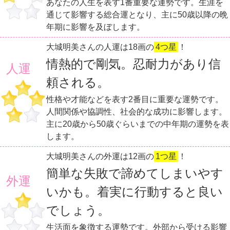
あなたの人生を表す1番重要な運勢です。生涯を
通じて影響する総合運となり、主に50歳以降の晩
年期に影響を及ぼします。
大城明美さんの人運は18画の
4つ星
！
情熱的で剛気。忍耐力があり信
人運
頼される。
性格や才能などを表す2番目に重要な運勢です。
人間関係や協調性、社会的な成功に影響します。
主に20歳から50歳ぐらいまでの中年期の運勢を表
します。
大城明美さんの外運は12画の
1つ星
！
簡単な失敗で諦めてしまいやす
外運
いかも。着実に行動すると良い
でしょう。
生活面を象徴する運勢です。外部から受ける影響