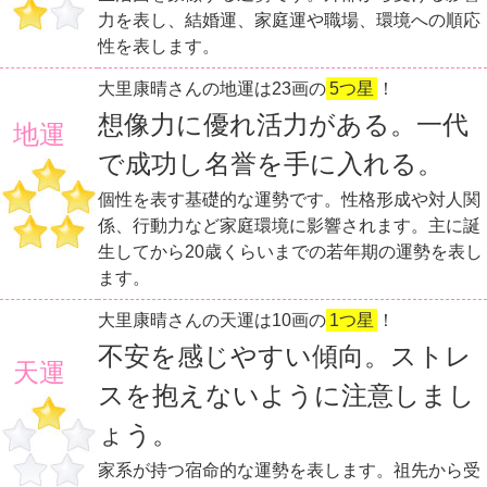
力を表し、結婚運、家庭運や職場、環境への順応
性を表します。
大里康晴さんの地運は23画の
5つ星
！
想像力に優れ活力がある。一代
地運
で成功し名誉を手に入れる。
個性を表す基礎的な運勢です。性格形成や対人関
係、行動力など家庭環境に影響されます。主に誕
生してから20歳くらいまでの若年期の運勢を表し
ます。
大里康晴さんの天運は10画の
1つ星
！
不安を感じやすい傾向。ストレ
天運
スを抱えないように注意しまし
ょう。
家系が持つ宿命的な運勢を表します。祖先から受