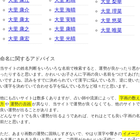
大里 康江
大里 彩晴
大里 梨華
大里 康介
大里 海晴
大里 理菜
大里 康太
大里 実晴
大里 悠菜
大里 康之
大里 康晴
大里 唯菜
大里 康宏
大里 光晴
命名に関するアドバイス
当サイトの姓名判断をいろいろな名前で検索すると、運勢が良かったり悪か
ったりすると思います。かわいいお子さんに字画の良い名前をつけてあげた
いですよね。読みをすでに決められていて漢字に悩んでいる方、逆に使いた
い漢字を決めていて合わせる字を悩んでいる方など様々だと思います。
他にも占いサイトは数多くありますが、占い師や流派によって、
字画の数
方
や
運勢の吉凶
が異なり、当サイトで運勢が良くなくても、他のサイトで
良い運勢が出ることがあります。
どんなサイトでも良い運勢が出るようであれば、それはとても良い字画の名
前だと思います。
ただ、あまり画数の運勢に固執しすぎないで、やはり漢字や響きの
イメージ
を大事にされると良いと思います。ご両親がかわいいお子様に、こんな子に