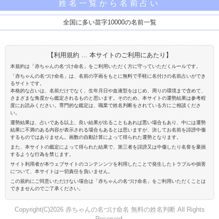
姓名一覧から名前占い
全国に多い苗字10000の名前一覧
【利用規約 … 本サイトのご利用にあたり】
本規約は「赤ちゃんの名づけ命名」をご利用いただく方に守っていただくルールです。
「赤ちゃんの名づけ命名」は、名前の字画をもとに無料で手軽に名付けの名前占いができ
るサイトです。
本格的な占いは、名前だけでなく、生年月日や血液型をはじめ、周りの環境まで含めて、
さまざまな角度から鑑定されるものと思います。そのため、本サイトの運勢結果は参考程
度にお読みください。専門的な鑑定は、職業で姓名判断をされている方にご相談くださ
い。
運勢結果は、占いである以上、良い結果が出ることもあれば悪い場合もあり、中には運勢
結果に不満のある内容が表示される場合もあるとは思いますが、決してお名前を誹謗中傷
するものではありません。画数の自動計算によって得られた運勢となります。
また、本サイトの鑑定によって得られた結果で、第三者を誹謗又は中傷したり名誉を棄損
するような行為を禁じます。
サイト利用者が本ウェブサイトのコンテンンツを利用したことで発生したトラブルや損害
について、本サイトは一切責任を負いません。
この規約にご同意いただけない場合は「赤ちゃんの名づけ命名」をご利用いただくことは
できませんのでご了承ください。
Copyright(C)2026 赤ちゃんの名づけ命名 無料の姓名判断 All Rights
Reserved.