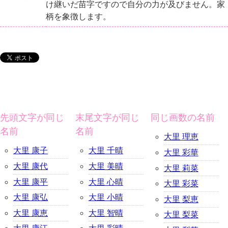
け継いだ苗字ですので自分の力が及びません。家
柄を象徴します。
先頭文字が同じ
末尾文字が同じ
同じ画数の名前
名前
名前
大里 理恵
大里 康子
大里 千晴
大里 彩華
大里 康代
大里 美晴
大里 莉菜
大里 康平
大里 心晴
大里 彩菜
大里 康弘
大里 小晴
大里 梨恵
大里 康恵
大里 智晴
大里 梨菜