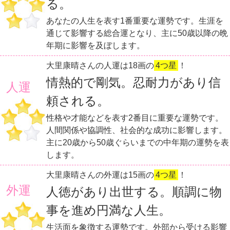
る。
あなたの人生を表す1番重要な運勢です。生涯を
通じて影響する総合運となり、主に50歳以降の晩
年期に影響を及ぼします。
大里康晴さんの人運は18画の
4つ星
！
情熱的で剛気。忍耐力があり信
人運
頼される。
性格や才能などを表す2番目に重要な運勢です。
人間関係や協調性、社会的な成功に影響します。
主に20歳から50歳ぐらいまでの中年期の運勢を表
します。
大里康晴さんの外運は15画の
4つ星
！
外運
人徳があり出世する。順調に物
事を進め円満な人生。
生活面を象徴する運勢です。外部から受ける影響