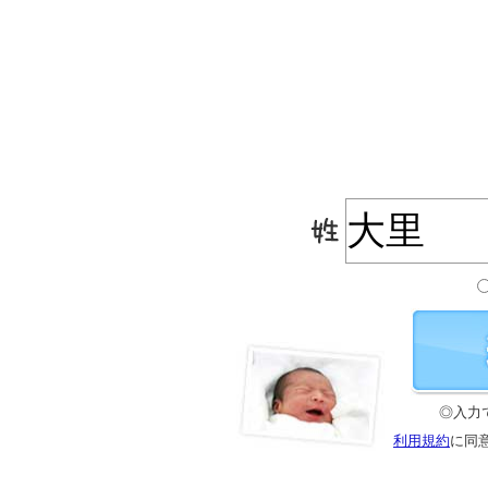
◎入力
利用規約
に同