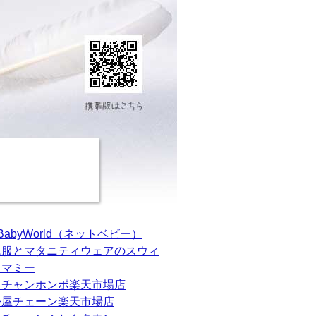
tBabyWorld（ネットベビー）
乳服とマタニティウェアのスウィ
トマミー
カチャンホンポ楽天市場店
松屋チェーン楽天市場店