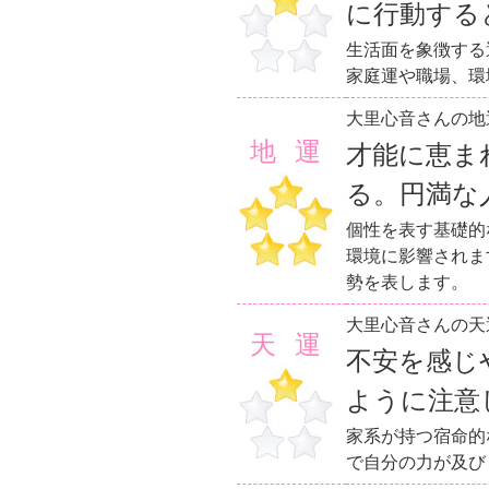
に行動する
生活面を象徴する
家庭運や職場、環
大里心音さんの地
地運
才能に恵ま
る。円満な
個性を表す基礎的
環境に影響されま
勢を表します。
大里心音さんの天
天運
不安を感じ
ように注意
家系が持つ宿命的
で自分の力が及び