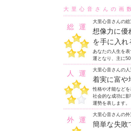
大里心音さんの画
大里心音さんの総
総運
想像力に優
を手に入れ
あなたの人生を表
運となり、主に5
大里心音さんの人
人運
着実に富や
性格や才能などを
社会的な成功に影
運勢を表します。
大里心音さんの外
外運
簡単な失敗