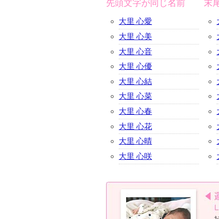
先頭文字が同じ名前
末
大里 心愛
大里 心美
大里 心音
大里 心優
大里 心結
大里 心菜
大里 心春
大里 心花
大里 心晴
大里 心咲