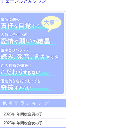
川チェーンふとんタウン
大事な5つのポイント
人気名前ランキング
親の責任を自覚する
子供への愛情や願いの結晶
2025年 年間総合男の子
のバランス、読み、発音、覚えやすさ
2025年 年間総合女の子
断の運勢にこだわりすぎない