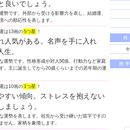
と良いでしょう。
運勢です。外部から受ける影響力を表し、結婚運、
境への順応性を表します。
運は13画の
5つ星
！
姓
れ人気がある。名声を手に入れ
全
人生。
な運勢です。性格形成や対人関係、行動力など家庭
携
す。主に誕生してから20歳くらいまでの若年期の運
運は10画の
1つ星
！
やすい傾向。ストレスを抱えない
しましょう。
な運勢を表します。祖先から受け継いだ苗字ですの
ません。家柄を象徴します。