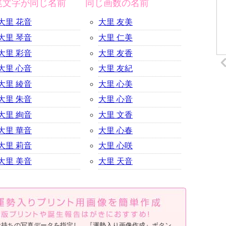
尾文字が同じ名前
同じ画数の名前
大里 花音
大里 友美
大里 琴音
大里 仁美
大里 彩音
大里 友香
大里 心音
大里 友紀
大里 綾音
大里 心美
大里 朱音
大里 心音
大里 絢音
大里 文香
大里 華音
大里 心春
大里 莉音
大里 心咲
大里 美音
大里 天音
お持ちの写真データを指定し、『運勢入り画像作成』ボタン