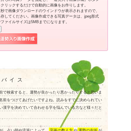
をクリックするだけで自動的に画像をお作りします。
数秒で画像ダウンロードのウインドウが表示されますので、
保存してください。画像作成できる写真データは、jpeg形式
でファイルサイズは5MBまでになります。
ドバイス
前で検索すると、運勢が良かったり悪かったりすると思いま
名前をつけてあげたいですよね。読みをすでに決められてい
い漢字を決めていて合わせる字を悩んでいる方など様々だと
が、占い師や流派によって、
字画の数え方
や
運勢の吉凶
が