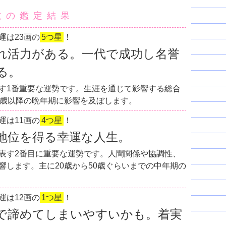
数の鑑定結果
運は23画の
5つ星
！
れ活力がある。一代で成功し名誉
る。
す1番重要な運勢です。生涯を通じて影響する総合
0歳以降の晩年期に影響を及ぼします。
運は11画の
4つ星
！
地位を得る幸運な人生。
表す2番目に重要な運勢です。人間関係や協調性、
響します。主に20歳から50歳ぐらいまでの中年期の
運は12画の
1つ星
！
で諦めてしまいやすいかも。着実