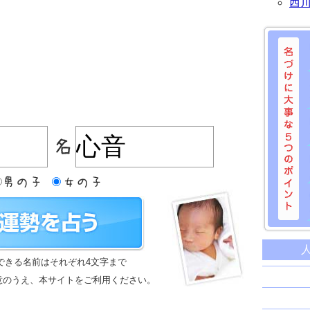
西
名づけに
命名に
できる名前はそれぞれ4文字まで
名前は
意のうえ、本サイトをご利用ください。
苗字と
姓名判