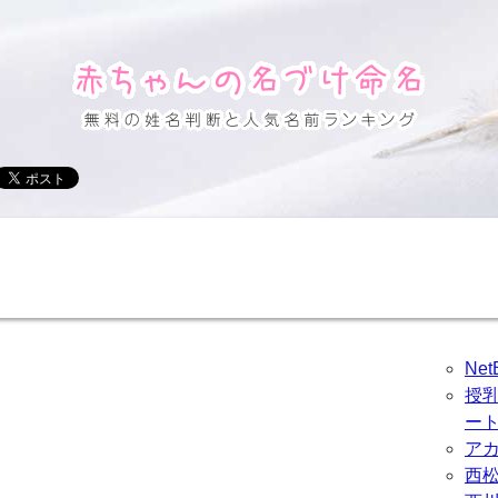
Ne
授
ー
ア
西