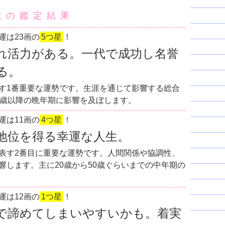
数の鑑定結果
運は23画の
5つ星
！
れ活力がある。一代で成功し名誉
る。
す1番重要な運勢です。生涯を通じて影響する総合
0歳以降の晩年期に影響を及ぼします。
運は11画の
4つ星
！
地位を得る幸運な人生。
表す2番目に重要な運勢です。人間関係や協調性、
響します。主に20歳から50歳ぐらいまでの中年期の
運は12画の
1つ星
！
で諦めてしまいやすいかも。着実