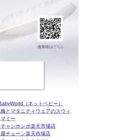
tBabyWorld（ネットベビー）
乳服とマタニティウェアのスウィ
トマミー
カチャンホンポ楽天市場店
松屋チェーン楽天市場店