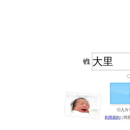
◎入力
利用規約
に同