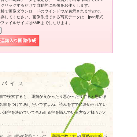
をクリックするだけで自動的に画像をお作りします。
数秒で画像ダウンロードのウインドウが表示されますので、
保存してください。画像作成できる写真データは、jpeg形式
でファイルサイズは5MBまでになります。
ドバイス
前で検索すると、運勢が良かったり悪かったりすると思いま
名前をつけてあげたいですよね。読みをすでに決められてい
い漢字を決めていて合わせる字を悩んでいる方など様々だと
が、占い師や流派によって、
字画の数え方
や
運勢の吉凶
が