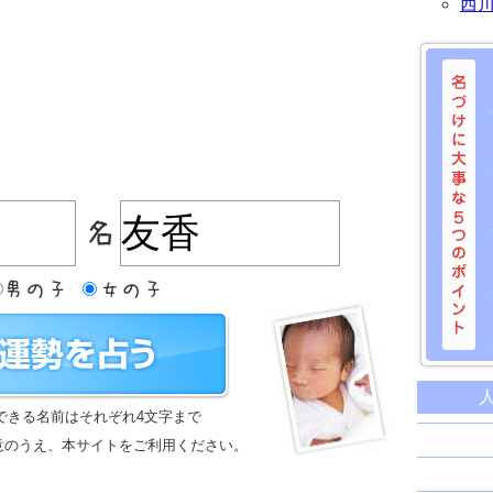
西
名づけに
命名に
できる名前はそれぞれ4文字まで
名前は
意のうえ、本サイトをご利用ください。
苗字と
姓名判