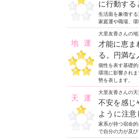
に行動する
生活面を象徴する
家庭運や職場、環
大里友香さんの地
地運
才能に恵ま
る。円満な
個性を表す基礎的
環境に影響されま
勢を表します。
大里友香さんの天
天運
不安を感じ
ように注意
家系が持つ宿命的
で自分の力が及び