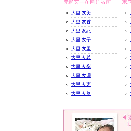
先頭文字が同じ名前
末
大里 友美
大里 友香
大里 友紀
大里 友子
大里 友里
大里 友希
大里 友梨
大里 友理
大里 友恵
大里 友菜