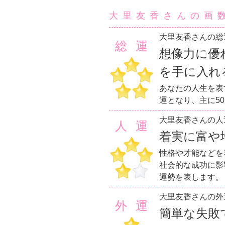
大里友香さんの画
大里友香さんの総
総運
想像力に優
を手に入れ
あなたの人生を表
運となり、主に5
大里友香さんの人
人運
着実に富や
性格や才能などを
社会的な成功に影
運勢を表します。
大里友香さんの外
外運
簡単な失敗