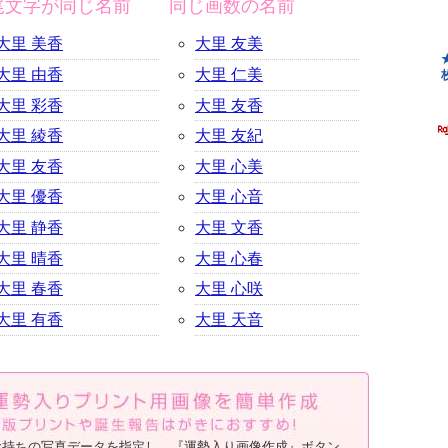
尾文字が同じ名前
同じ画数の名前
大里 美香
大里 友美
大里 由香
大里 仁美
大里 彩香
大里 友香
大里 綾香
大里 友紀
大里 友香
大里 心美
大里 優香
大里 心音
大里 静香
大里 文香
大里 晴香
大里 心春
大里 春香
大里 心咲
大里 有香
大里 天音
お持ちの写真データを指定し、『運勢入り画像作成』ボタン