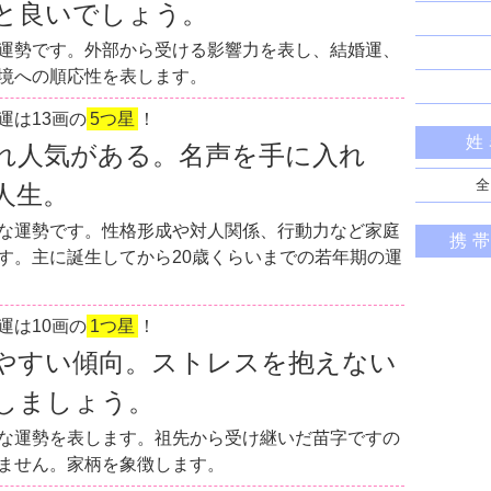
と良いでしょう。
運勢です。外部から受ける影響力を表し、結婚運、
境への順応性を表します。
運は13画の
5つ星
！
姓
れ人気がある。名声を手に入れ
全
人生。
な運勢です。性格形成や対人関係、行動力など家庭
携
す。主に誕生してから20歳くらいまでの若年期の運
運は10画の
1つ星
！
やすい傾向。ストレスを抱えない
しましょう。
な運勢を表します。祖先から受け継いだ苗字ですの
ません。家柄を象徴します。