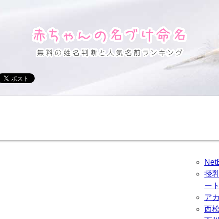
Ne
授
ー
ア
西