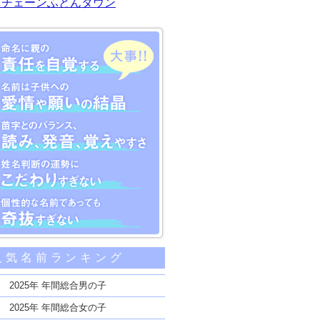
川チェーンふとんタウン
大事な5つのポイント
人気名前ランキング
親の責任を自覚する
子供への愛情や願いの結晶
2025年 年間総合男の子
のバランス、読み、発音、覚えやすさ
2025年 年間総合女の子
断の運勢にこだわりすぎない