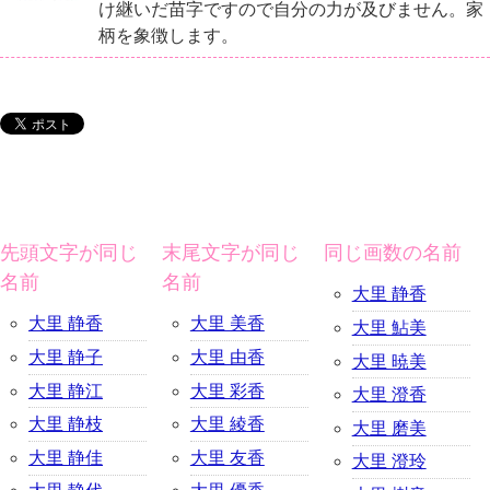
け継いだ苗字ですので自分の力が及びません。家
柄を象徴します。
先頭文字が同じ
末尾文字が同じ
同じ画数の名前
名前
名前
大里 静香
大里 静香
大里 美香
大里 鮎美
大里 静子
大里 由香
大里 暁美
大里 静江
大里 彩香
大里 澄香
大里 静枝
大里 綾香
大里 磨美
大里 静佳
大里 友香
大里 澄玲