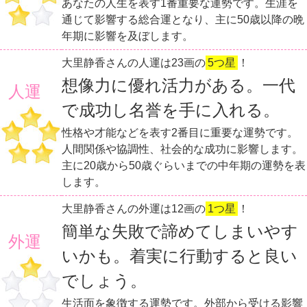
あなたの人生を表す1番重要な運勢です。生涯を
通じて影響する総合運となり、主に50歳以降の晩
年期に影響を及ぼします。
大里静香さんの人運は23画の
5つ星
！
想像力に優れ活力がある。一代
人運
で成功し名誉を手に入れる。
性格や才能などを表す2番目に重要な運勢です。
人間関係や協調性、社会的な成功に影響します。
主に20歳から50歳ぐらいまでの中年期の運勢を表
します。
大里静香さんの外運は12画の
1つ星
！
簡単な失敗で諦めてしまいやす
外運
いかも。着実に行動すると良い
でしょう。
生活面を象徴する運勢です。外部から受ける影響