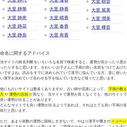
大里 静代
大里 優香
大里 樹音
大里 静華
大里 静香
大里 篤美
大里 静恵
大里 晴香
大里 潤美
大里 静花
大里 春香
大里 樺音
大里 静奈
大里 有香
命名に関するアドバイス
当サイトの姓名判断をいろいろな名前で検索すると、運勢が良かったり悪か
ったりすると思います。かわいいお子さんに字画の良い名前をつけてあげた
いですよね。読みをすでに決められていて漢字に悩んでいる方、逆に使いた
い漢字を決めていて合わせる字を悩んでいる方など様々だと思います。
他にも占いサイトは数多くありますが、占い師や流派によって、
字画の数
方
や
運勢の吉凶
が異なり、当サイトで運勢が良くなくても、他のサイトで
良い運勢が出ることがあります。
どんなサイトでも良い運勢が出るようであれば、それはとても良い字画の名
前だと思います。
ただ、あまり画数の運勢に固執しすぎないで、やはり漢字や響きの
イメージ
を大事にされると良いと思います。ご両親がかわいいお子様に、こんな子に