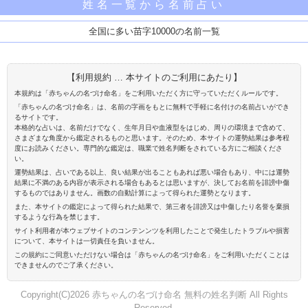
姓名一覧から名前占い
全国に多い苗字10000の名前一覧
【利用規約 … 本サイトのご利用にあたり】
本規約は「赤ちゃんの名づけ命名」をご利用いただく方に守っていただくルールです。
「赤ちゃんの名づけ命名」は、名前の字画をもとに無料で手軽に名付けの名前占いができ
るサイトです。
本格的な占いは、名前だけでなく、生年月日や血液型をはじめ、周りの環境まで含めて、
さまざまな角度から鑑定されるものと思います。そのため、本サイトの運勢結果は参考程
度にお読みください。専門的な鑑定は、職業で姓名判断をされている方にご相談くださ
い。
運勢結果は、占いである以上、良い結果が出ることもあれば悪い場合もあり、中には運勢
結果に不満のある内容が表示される場合もあるとは思いますが、決してお名前を誹謗中傷
するものではありません。画数の自動計算によって得られた運勢となります。
また、本サイトの鑑定によって得られた結果で、第三者を誹謗又は中傷したり名誉を棄損
するような行為を禁じます。
サイト利用者が本ウェブサイトのコンテンンツを利用したことで発生したトラブルや損害
について、本サイトは一切責任を負いません。
この規約にご同意いただけない場合は「赤ちゃんの名づけ命名」をご利用いただくことは
できませんのでご了承ください。
Copyright(C)2026 赤ちゃんの名づけ命名 無料の姓名判断 All Rights
Reserved.