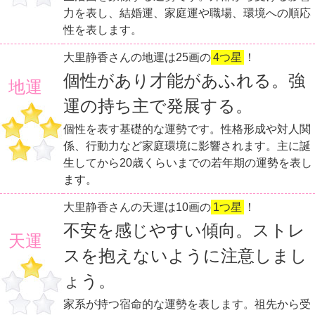
力を表し、結婚運、家庭運や職場、環境への順応
性を表します。
大里静香さんの地運は25画の
4つ星
！
個性があり才能があふれる。強
地運
運の持ち主で発展する。
個性を表す基礎的な運勢です。性格形成や対人関
係、行動力など家庭環境に影響されます。主に誕
生してから20歳くらいまでの若年期の運勢を表し
ます。
大里静香さんの天運は10画の
1つ星
！
不安を感じやすい傾向。ストレ
天運
スを抱えないように注意しまし
ょう。
家系が持つ宿命的な運勢を表します。祖先から受