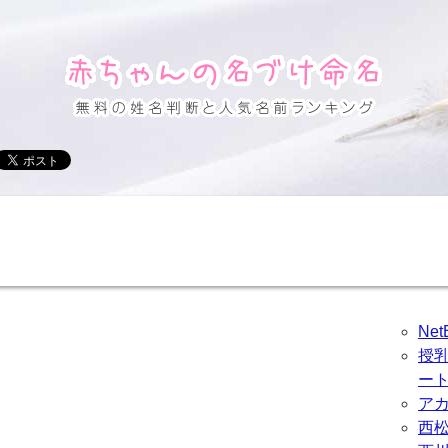
Ne
授
ー
ア
西