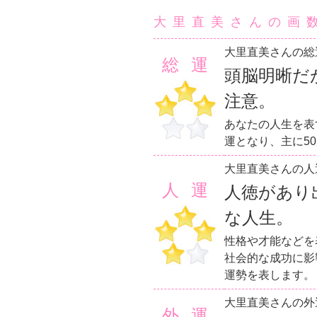
大里直美さんの画
大里直美さんの総
総運
頭脳明晰だ
注意。
あなたの人生を表
運となり、主に5
大里直美さんの人
人運
人徳があり
な人生。
性格や才能などを
社会的な成功に影
運勢を表します。
大里直美さんの外
外運