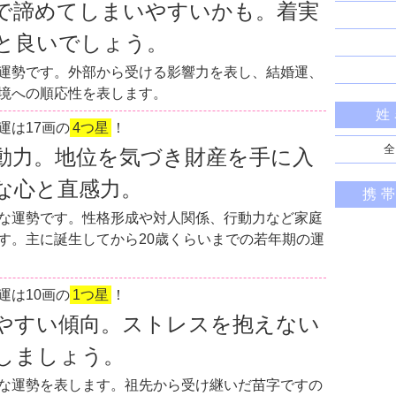
で諦めてしまいやすいかも。着実
と良いでしょう。
運勢です。外部から受ける影響力を表し、結婚運、
境への順応性を表します。
姓
運は17画の
4つ星
！
全
動力。地位を気づき財産を手に入
な心と直感力。
携
な運勢です。性格形成や対人関係、行動力など家庭
す。主に誕生してから20歳くらいまでの若年期の運
運は10画の
1つ星
！
やすい傾向。ストレスを抱えない
しましょう。
な運勢を表します。祖先から受け継いだ苗字ですの