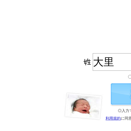
◎入力
利用規約
に同