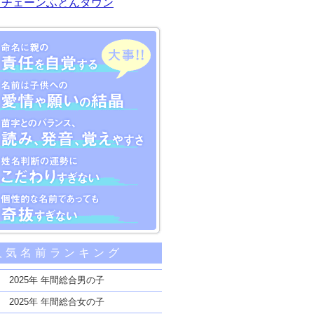
川チェーンふとんタウン
大事な5つのポイント
人気名前ランキング
親の責任を自覚する
子供への愛情や願いの結晶
2025年 年間総合男の子
のバランス、読み、発音、覚えやすさ
2025年 年間総合女の子
断の運勢にこだわりすぎない