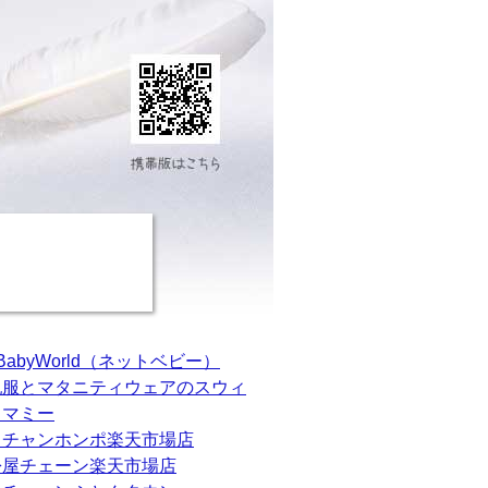
tBabyWorld（ネットベビー）
乳服とマタニティウェアのスウィ
トマミー
カチャンホンポ楽天市場店
松屋チェーン楽天市場店