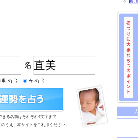
西
名づけに
命名に
できる名前はそれぞれ4文字まで
名前は
意のうえ、本サイトをご利用ください。
苗字と
姓名判