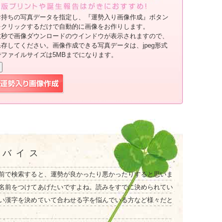
お持ちの写真データを指定し、『運勢入り画像作成』ボタン
をクリックするだけで自動的に画像をお作りします。
数秒で画像ダウンロードのウインドウが表示されますので、
保存してください。画像作成できる写真データは、jpeg形式
でファイルサイズは5MBまでになります。
ドバイス
前で検索すると、運勢が良かったり悪かったりすると思いま
名前をつけてあげたいですよね。読みをすでに決められてい
い漢字を決めていて合わせる字を悩んでいる方など様々だと