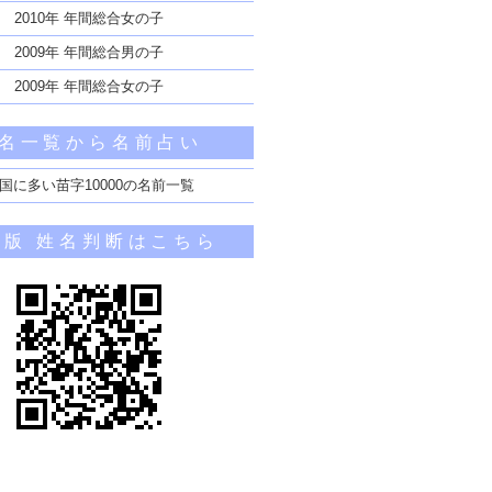
2010年 年間総合女の子
2009年 年間総合男の子
2009年 年間総合女の子
名一覧から名前占い
国に多い苗字10000の名前一覧
帯版 姓名判断はこちら