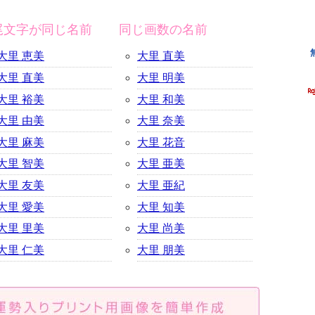
尾文字が同じ名前
同じ画数の名前
大里 恵美
大里 直美
大里 直美
大里 明美
大里 裕美
大里 和美
大里 由美
大里 奈美
大里 麻美
大里 花音
大里 智美
大里 亜美
大里 友美
大里 亜紀
大里 愛美
大里 知美
大里 里美
大里 尚美
大里 仁美
大里 朋美