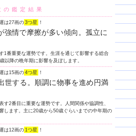
数の鑑定結果
運は27画の
3つ星
！
が強情で摩擦が多い傾向。孤立に
す1番重要な運勢です。生涯を通じて影響する総合
0歳以降の晩年期に影響を及ぼします。
運は15画の
4つ星
！
出世する。順調に物事を進め円満
表す2番目に重要な運勢です。人間関係や協調性、
響します。主に20歳から50歳ぐらいまでの中年期の
運は12画の
1つ星
！