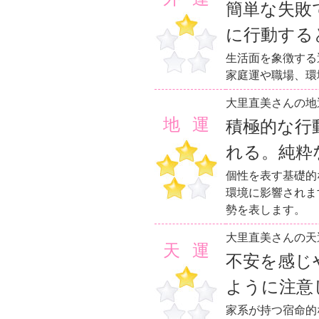
簡単な失敗
に行動する
生活面を象徴する
家庭運や職場、環
大里直美さんの地
地運
積極的な行
れる。純粋
個性を表す基礎的
環境に影響されま
勢を表します。
大里直美さんの天
天運
不安を感じ
ように注意
家系が持つ宿命的