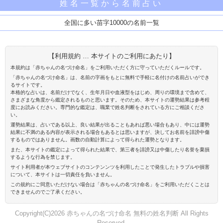
姓名一覧から名前占い
全国に多い苗字10000の名前一覧
【利用規約 … 本サイトのご利用にあたり】
本規約は「赤ちゃんの名づけ命名」をご利用いただく方に守っていただくルールです。
「赤ちゃんの名づけ命名」は、名前の字画をもとに無料で手軽に名付けの名前占いができ
るサイトです。
本格的な占いは、名前だけでなく、生年月日や血液型をはじめ、周りの環境まで含めて、
さまざまな角度から鑑定されるものと思います。そのため、本サイトの運勢結果は参考程
度にお読みください。専門的な鑑定は、職業で姓名判断をされている方にご相談くださ
い。
運勢結果は、占いである以上、良い結果が出ることもあれば悪い場合もあり、中には運勢
結果に不満のある内容が表示される場合もあるとは思いますが、決してお名前を誹謗中傷
するものではありません。画数の自動計算によって得られた運勢となります。
また、本サイトの鑑定によって得られた結果で、第三者を誹謗又は中傷したり名誉を棄損
するような行為を禁じます。
サイト利用者が本ウェブサイトのコンテンンツを利用したことで発生したトラブルや損害
について、本サイトは一切責任を負いません。
この規約にご同意いただけない場合は「赤ちゃんの名づけ命名」をご利用いただくことは
できませんのでご了承ください。
Copyright(C)2026 赤ちゃんの名づけ命名 無料の姓名判断 All Rights
Reserved.