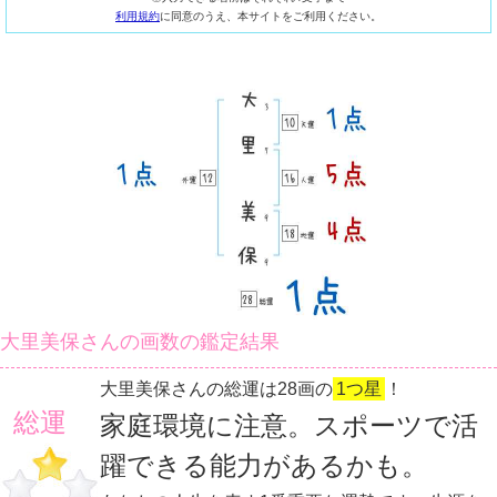
利用規約
に同意のうえ、本サイトをご利用ください。
大里美保さんの画数の鑑定結果
大里美保さんの総運は28画の
1つ星
！
総運
家庭環境に注意。スポーツで活
躍できる能力があるかも。