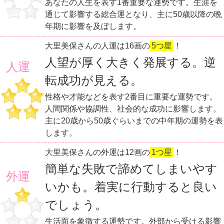
あなたの人生を表す1番重要な運勢です。生涯を
通じて影響する総合運となり、主に50歳以降の晩
年期に影響を及ぼします。
大里美保さんの人運は16画の
5つ星
！
人望が厚く大きく発展する。逆
人運
転成功が見える。
性格や才能などを表す2番目に重要な運勢です。
人間関係や協調性、社会的な成功に影響します。
主に20歳から50歳ぐらいまでの中年期の運勢を表
します。
大里美保さんの外運は12画の
1つ星
！
簡単な失敗で諦めてしまいやす
外運
いかも。着実に行動すると良い
でしょう。
生活面を象徴する運勢です。外部から受ける影響