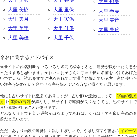
大里 美和
大里 香保
大里 郁美
大里 美樹
大里 里保
大里 春美
大里 美月
大里 実保
大里 美音
大里 美里
大里 佳保
大里 美玲
大里 美佳
大里 千保
命名に関するアドバイス
当サイトの姓名判断をいろいろな名前で検索すると、運勢が良かったり悪か
ったりすると思います。かわいいお子さんに字画の良い名前をつけてあげた
いですよね。読みをすでに決められていて漢字に悩んでいる方、逆に使いた
い漢字を決めていて合わせる字を悩んでいる方など様々だと思います。
他にも占いサイトは数多くありますが、占い師や流派によって、
字画の数
方
や
運勢の吉凶
が異なり、当サイトで運勢が良くなくても、他のサイトで
良い運勢が出ることがあります。
どんなサイトでも良い運勢が出るようであれば、それはとても良い字画の名
前だと思います。
ただ、あまり画数の運勢に固執しすぎないで、やはり漢字や響きの
イメージ
を大事にされると良いと思います。ご両親がかわいいお子様に、こんな子に