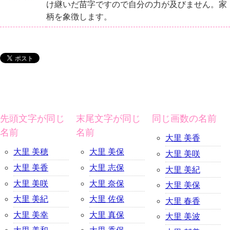
け継いだ苗字ですので自分の力が及びません。家
柄を象徴します。
先頭文字が同じ
末尾文字が同じ
同じ画数の名前
名前
名前
大里 美香
大里 美穂
大里 美保
大里 美咲
大里 美香
大里 志保
大里 美紀
大里 美咲
大里 奈保
大里 美保
大里 美紀
大里 佐保
大里 春香
大里 美幸
大里 真保
大里 美波