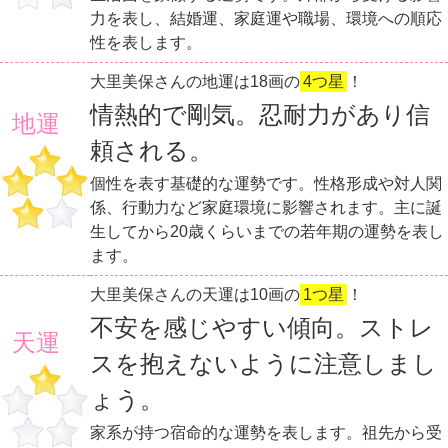
力を表し、結婚運、家庭運や職場、環境への順応
性を表します。
大里美保さんの地運は18画の
4つ星
！
情熱的で剛気。忍耐力があり信
地運
頼される。
個性を表す基礎的な運勢です。性格形成や対人関
係、行動力など家庭環境に影響されます。主に誕
生してから20歳くらいまでの若年期の運勢を表し
ます。
大里美保さんの天運は10画の
1つ星
！
不安を感じやすい傾向。ストレ
天運
スを抱えないように注意しまし
ょう。
家系が持つ宿命的な運勢を表します。祖先から受