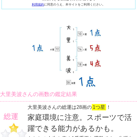
利用規約
に同意のうえ、本サイトをご利用ください。
大里美波さんの画数の鑑定結果
大里美波さんの総運は28画の
1つ星
！
総運
家庭環境に注意。スポーツで活
躍できる能力があるかも。