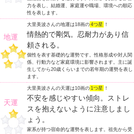
力を表し、結婚運、家庭運や職場、環境への順応
性を表します。
大里美波さんの地運は18画の
4つ星
！
情熱的で剛気。忍耐力があり信
地運
頼される。
個性を表す基礎的な運勢です。性格形成や対人関
係、行動力など家庭環境に影響されます。主に誕
生してから20歳くらいまでの若年期の運勢を表し
ます。
大里美波さんの天運は10画の
1つ星
！
不安を感じやすい傾向。ストレ
天運
スを抱えないように注意しまし
ょう。
家系が持つ宿命的な運勢を表します。祖先から受