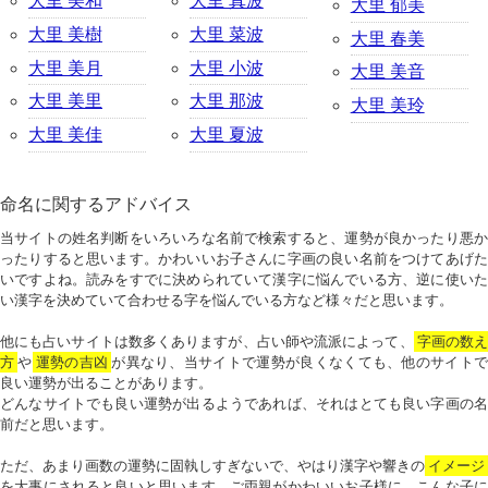
大里 美和
大里 真波
大里 郁美
大里 美樹
大里 菜波
大里 春美
大里 美月
大里 小波
大里 美音
大里 美里
大里 那波
大里 美玲
大里 美佳
大里 夏波
命名に関するアドバイス
当サイトの姓名判断をいろいろな名前で検索すると、運勢が良かったり悪か
ったりすると思います。かわいいお子さんに字画の良い名前をつけてあげた
いですよね。読みをすでに決められていて漢字に悩んでいる方、逆に使いた
い漢字を決めていて合わせる字を悩んでいる方など様々だと思います。
他にも占いサイトは数多くありますが、占い師や流派によって、
字画の数
方
や
運勢の吉凶
が異なり、当サイトで運勢が良くなくても、他のサイトで
良い運勢が出ることがあります。
どんなサイトでも良い運勢が出るようであれば、それはとても良い字画の名
前だと思います。
ただ、あまり画数の運勢に固執しすぎないで、やはり漢字や響きの
イメージ
を大事にされると良いと思います。ご両親がかわいいお子様に、こんな子に