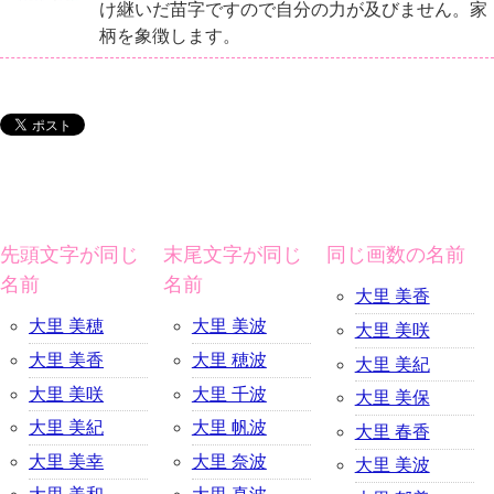
け継いだ苗字ですので自分の力が及びません。家
柄を象徴します。
先頭文字が同じ
末尾文字が同じ
同じ画数の名前
名前
名前
大里 美香
大里 美穂
大里 美波
大里 美咲
大里 美香
大里 穂波
大里 美紀
大里 美咲
大里 千波
大里 美保
大里 美紀
大里 帆波
大里 春香
大里 美幸
大里 奈波
大里 美波