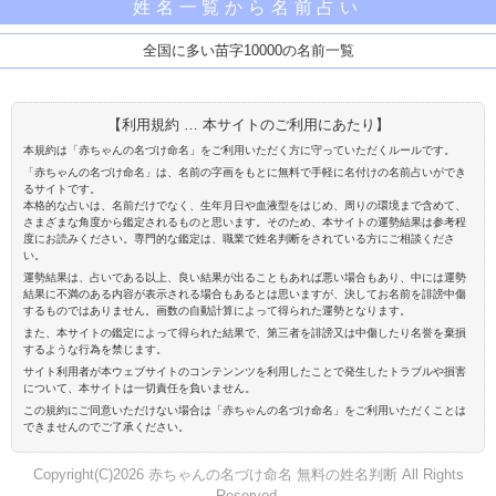
姓名一覧から名前占い
全国に多い苗字10000の名前一覧
【利用規約 … 本サイトのご利用にあたり】
本規約は「赤ちゃんの名づけ命名」をご利用いただく方に守っていただくルールです。
「赤ちゃんの名づけ命名」は、名前の字画をもとに無料で手軽に名付けの名前占いができ
るサイトです。
本格的な占いは、名前だけでなく、生年月日や血液型をはじめ、周りの環境まで含めて、
さまざまな角度から鑑定されるものと思います。そのため、本サイトの運勢結果は参考程
度にお読みください。専門的な鑑定は、職業で姓名判断をされている方にご相談くださ
い。
運勢結果は、占いである以上、良い結果が出ることもあれば悪い場合もあり、中には運勢
結果に不満のある内容が表示される場合もあるとは思いますが、決してお名前を誹謗中傷
するものではありません。画数の自動計算によって得られた運勢となります。
また、本サイトの鑑定によって得られた結果で、第三者を誹謗又は中傷したり名誉を棄損
するような行為を禁じます。
サイト利用者が本ウェブサイトのコンテンンツを利用したことで発生したトラブルや損害
について、本サイトは一切責任を負いません。
この規約にご同意いただけない場合は「赤ちゃんの名づけ命名」をご利用いただくことは
できませんのでご了承ください。
Copyright(C)2026 赤ちゃんの名づけ命名 無料の姓名判断 All Rights
Reserved.