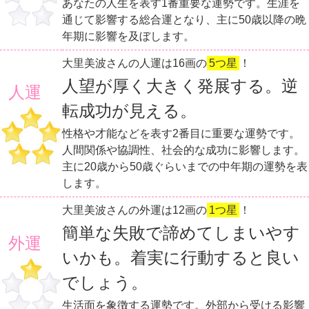
あなたの人生を表す1番重要な運勢です。生涯を
通じて影響する総合運となり、主に50歳以降の晩
年期に影響を及ぼします。
大里美波さんの人運は16画の
5つ星
！
人望が厚く大きく発展する。逆
人運
転成功が見える。
性格や才能などを表す2番目に重要な運勢です。
人間関係や協調性、社会的な成功に影響します。
主に20歳から50歳ぐらいまでの中年期の運勢を表
します。
大里美波さんの外運は12画の
1つ星
！
簡単な失敗で諦めてしまいやす
外運
いかも。着実に行動すると良い
でしょう。
生活面を象徴する運勢です。外部から受ける影響