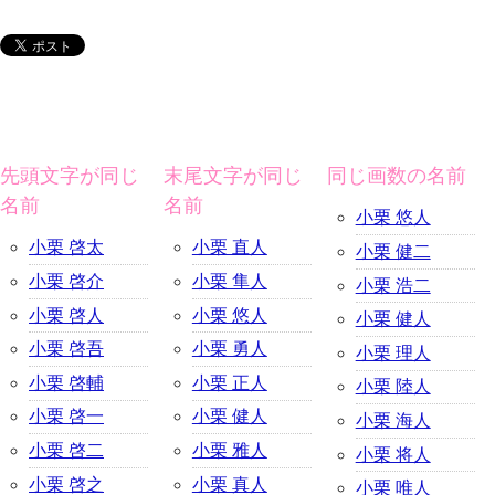
先頭文字が同じ
末尾文字が同じ
同じ画数の名前
名前
名前
小栗 悠人
小栗 啓太
小栗 直人
小栗 健二
小栗 啓介
小栗 隼人
小栗 浩二
小栗 啓人
小栗 悠人
小栗 健人
小栗 啓吾
小栗 勇人
小栗 理人
小栗 啓輔
小栗 正人
小栗 陸人
小栗 啓一
小栗 健人
小栗 海人
小栗 啓二
小栗 雅人
小栗 将人
小栗 啓之
小栗 真人
小栗 唯人