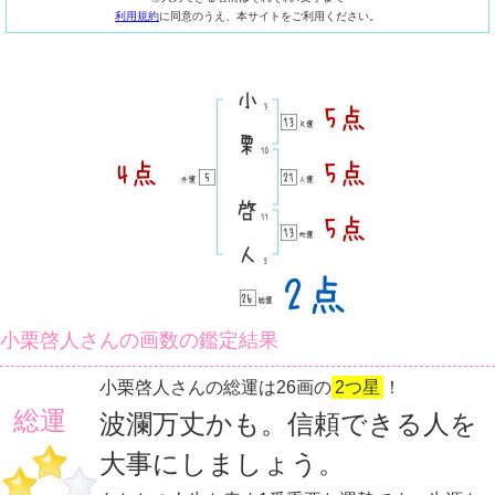
利用規約
に同意のうえ、本サイトをご利用ください。
小栗啓人さんの画数の鑑定結果
小栗啓人さんの総運は26画の
2つ星
！
総運
波瀾万丈かも。信頼できる人を
大事にしましょう。