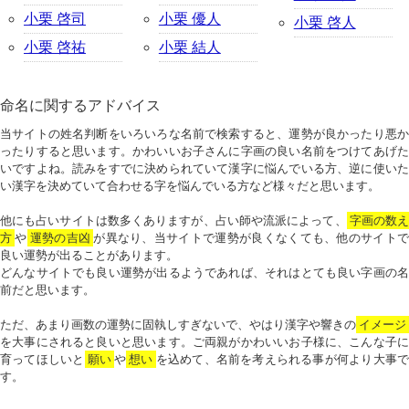
小栗 啓司
小栗 優人
小栗 啓人
小栗 啓祐
小栗 結人
命名に関するアドバイス
当サイトの姓名判断をいろいろな名前で検索すると、運勢が良かったり悪か
ったりすると思います。かわいいお子さんに字画の良い名前をつけてあげた
いですよね。読みをすでに決められていて漢字に悩んでいる方、逆に使いた
い漢字を決めていて合わせる字を悩んでいる方など様々だと思います。
他にも占いサイトは数多くありますが、占い師や流派によって、
字画の数
方
や
運勢の吉凶
が異なり、当サイトで運勢が良くなくても、他のサイトで
良い運勢が出ることがあります。
どんなサイトでも良い運勢が出るようであれば、それはとても良い字画の名
前だと思います。
ただ、あまり画数の運勢に固執しすぎないで、やはり漢字や響きの
イメージ
を大事にされると良いと思います。ご両親がかわいいお子様に、こんな子に
育ってほしいと
願い
や
想い
を込めて、名前を考えられる事が何より大事で
す。