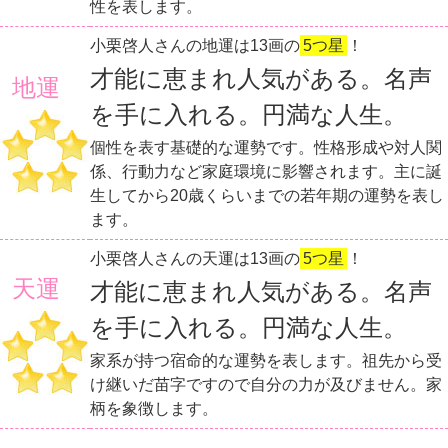
性を表します。
小栗啓人さんの地運は13画の
5つ星
！
才能に恵まれ人気がある。名声
地運
を手に入れる。円満な人生。
個性を表す基礎的な運勢です。性格形成や対人関
係、行動力など家庭環境に影響されます。主に誕
生してから20歳くらいまでの若年期の運勢を表し
ます。
小栗啓人さんの天運は13画の
5つ星
！
天運
才能に恵まれ人気がある。名声
を手に入れる。円満な人生。
家系が持つ宿命的な運勢を表します。祖先から受
け継いだ苗字ですので自分の力が及びません。家
柄を象徴します。