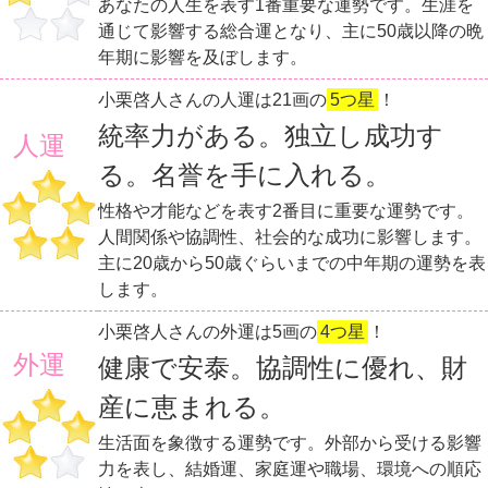
あなたの人生を表す1番重要な運勢です。生涯を
通じて影響する総合運となり、主に50歳以降の晩
年期に影響を及ぼします。
小栗啓人さんの人運は21画の
5つ星
！
統率力がある。独立し成功す
人運
る。名誉を手に入れる。
性格や才能などを表す2番目に重要な運勢です。
人間関係や協調性、社会的な成功に影響します。
主に20歳から50歳ぐらいまでの中年期の運勢を表
します。
小栗啓人さんの外運は5画の
4つ星
！
外運
健康で安泰。協調性に優れ、財
産に恵まれる。
生活面を象徴する運勢です。外部から受ける影響
力を表し、結婚運、家庭運や職場、環境への順応