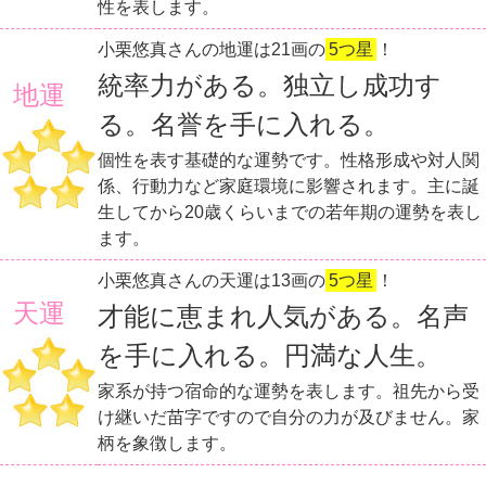
性を表します。
小栗悠真さんの地運は21画の
5つ星
！
統率力がある。独立し成功す
地運
る。名誉を手に入れる。
個性を表す基礎的な運勢です。性格形成や対人関
係、行動力など家庭環境に影響されます。主に誕
生してから20歳くらいまでの若年期の運勢を表し
ます。
小栗悠真さんの天運は13画の
5つ星
！
天運
才能に恵まれ人気がある。名声
を手に入れる。円満な人生。
家系が持つ宿命的な運勢を表します。祖先から受
け継いだ苗字ですので自分の力が及びません。家
柄を象徴します。