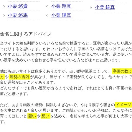
小栗 悠貴
小栗 翔真
小栗 統真
小栗 悠馬
小栗 陽真
命名に関するアドバイス
当サイトの姓名判断をいろいろな名前で検索すると、運勢が良かったり悪か
ったりすると思います。かわいいお子さんに字画の良い名前をつけてあげた
いですよね。読みをすでに決められていて漢字に悩んでいる方、逆に使いた
い漢字を決めていて合わせる字を悩んでいる方など様々だと思います。
他にも占いサイトは数多くありますが、占い師や流派によって、
字画の数
方
や
運勢の吉凶
が異なり、当サイトで運勢が良くなくても、他のサイトで
良い運勢が出ることがあります。
どんなサイトでも良い運勢が出るようであれば、それはとても良い字画の名
前だと思います。
ただ、あまり画数の運勢に固執しすぎないで、やはり漢字や響きの
イメージ
を大事にされると良いと思います。ご両親がかわいいお子様に、こんな子に
育ってほしいと
願い
や
想い
を込めて、名前を考えられる事が何より大事で
す。