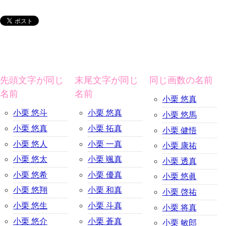
先頭文字が同じ
末尾文字が同じ
同じ画数の名前
名前
名前
小栗 悠真
小栗 悠斗
小栗 悠真
小栗 悠馬
小栗 悠真
小栗 拓真
小栗 健悟
小栗 悠人
小栗 一真
小栗 康祐
小栗 悠太
小栗 颯真
小栗 透真
小栗 悠希
小栗 優真
小栗 悠眞
小栗 悠翔
小栗 和真
小栗 啓祐
小栗 悠生
小栗 斗真
小栗 将真
小栗 悠介
小栗 蒼真
小栗 敏郎