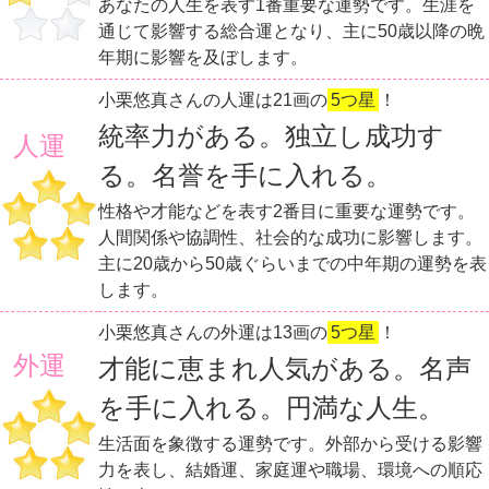
あなたの人生を表す1番重要な運勢です。生涯を
通じて影響する総合運となり、主に50歳以降の晩
年期に影響を及ぼします。
小栗悠真さんの人運は21画の
5つ星
！
統率力がある。独立し成功す
人運
る。名誉を手に入れる。
性格や才能などを表す2番目に重要な運勢です。
人間関係や協調性、社会的な成功に影響します。
主に20歳から50歳ぐらいまでの中年期の運勢を表
します。
小栗悠真さんの外運は13画の
5つ星
！
外運
才能に恵まれ人気がある。名声
を手に入れる。円満な人生。
生活面を象徴する運勢です。外部から受ける影響
力を表し、結婚運、家庭運や職場、環境への順応