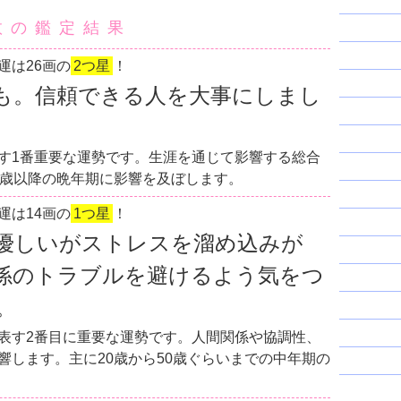
数の鑑定結果
運は26画の
2つ星
！
も。信頼できる人を大事にしまし
す1番重要な運勢です。生涯を通じて影響する総合
0歳以降の晩年期に影響を及ぼします。
運は14画の
1つ星
！
優しいがストレスを溜め込みが
係のトラブルを避けるよう気をつ
。
表す2番目に重要な運勢です。人間関係や協調性、
響します。主に20歳から50歳ぐらいまでの中年期の