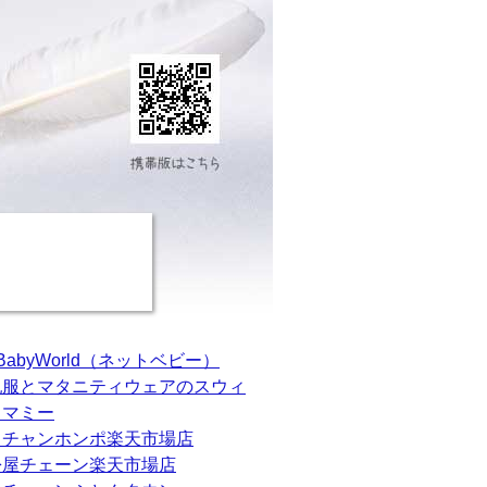
tBabyWorld（ネットベビー）
乳服とマタニティウェアのスウィ
トマミー
カチャンホンポ楽天市場店
松屋チェーン楽天市場店