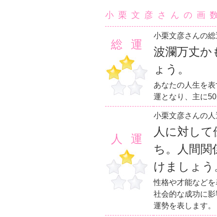
小栗文彦さんの画
小栗文彦さんの総
総運
波瀾万丈か
ょう。
あなたの人生を表
運となり、主に5
小栗文彦さんの人
人に対して
人運
ち。人間関
けましょう
性格や才能などを
社会的な成功に影
運勢を表します。