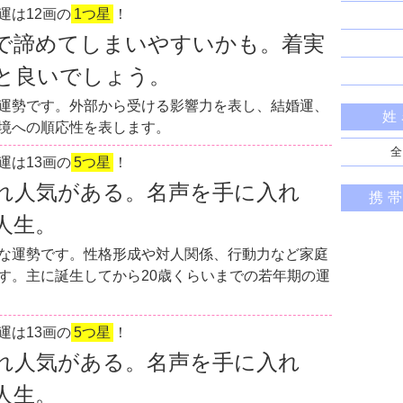
運は12画の
1つ星
！
で諦めてしまいやすいかも。着実
と良いでしょう。
運勢です。外部から受ける影響力を表し、結婚運、
姓
境への順応性を表します。
全
運は13画の
5つ星
！
れ人気がある。名声を手に入れ
携
人生。
な運勢です。性格形成や対人関係、行動力など家庭
す。主に誕生してから20歳くらいまでの若年期の運
運は13画の
5つ星
！
れ人気がある。名声を手に入れ
人生。