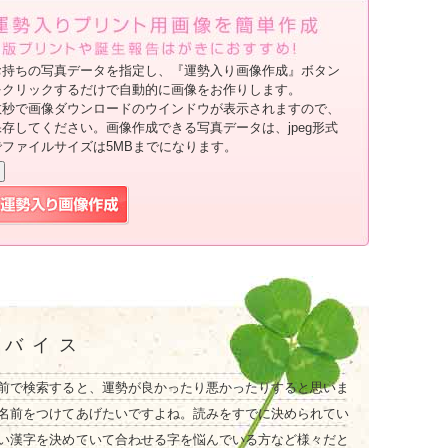
お持ちの写真データを指定し、『運勢入り画像作成』ボタン
をクリックするだけで自動的に画像をお作りします。
数秒で画像ダウンロードのウインドウが表示されますので、
保存してください。画像作成できる写真データは、jpeg形式
でファイルサイズは5MBまでになります。
ドバイス
前で検索すると、運勢が良かったり悪かったりすると思いま
名前をつけてあげたいですよね。読みをすでに決められてい
い漢字を決めていて合わせる字を悩んでいる方など様々だと