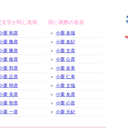
尾文字が同じ名前
同じ画数の名前
小栗 和彦
小栗 友哉
小栗 雅彦
小栗 友紀
小栗 勝彦
小栗 文彦
小栗 俊彦
小栗 公彦
小栗 邦彦
小栗 友美
小栗 正彦
小栗 仁美
小栗 明彦
小栗 文哉
小栗 克彦
小栗 友彦
小栗 智彦
小栗 心音
小栗 一彦
小栗 元紀