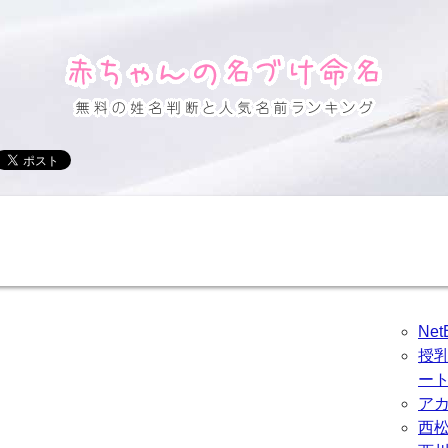
Ne
授
ー
ア
西