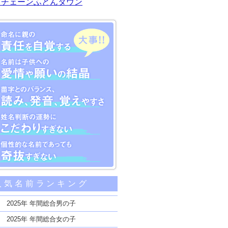
川チェーンふとんタウン
大事な5つのポイント
人気名前ランキング
親の責任を自覚する
子供への愛情や願いの結晶
2025年 年間総合男の子
のバランス、読み、発音、覚えやすさ
2025年 年間総合女の子
断の運勢にこだわりすぎない