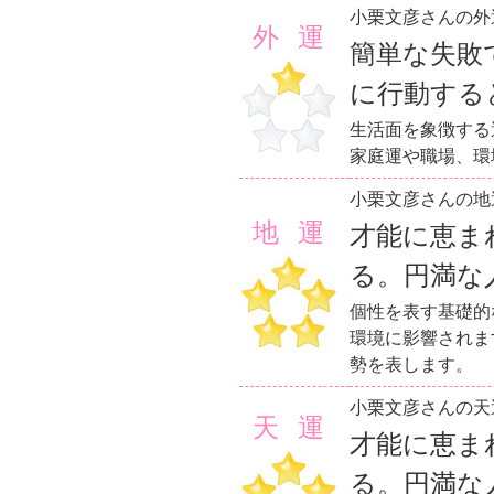
小栗文彦さんの外
外運
簡単な失敗
に行動する
生活面を象徴する
家庭運や職場、環
小栗文彦さんの地
地運
才能に恵ま
る。円満な
個性を表す基礎的
環境に影響されま
勢を表します。
小栗文彦さんの天
天運
才能に恵ま
る。円満な