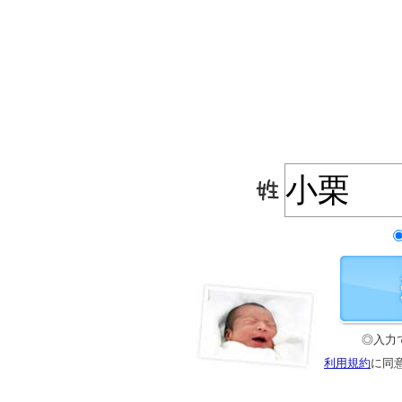
◎入力
利用規約
に同