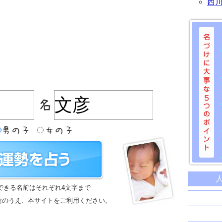
西
名づけに
命名に
できる名前はそれぞれ4文字まで
名前は
意のうえ、本サイトをご利用ください。
苗字と
姓名判