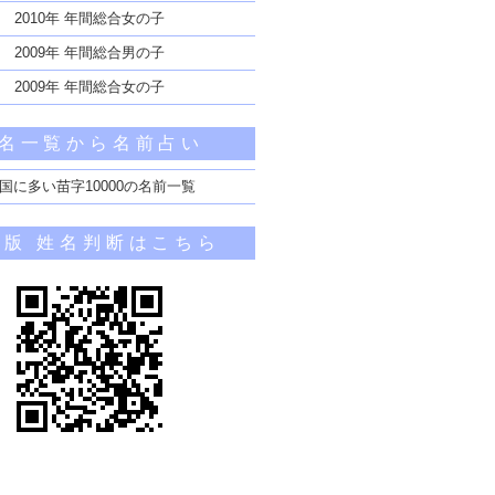
2010年 年間総合女の子
2009年 年間総合男の子
2009年 年間総合女の子
名一覧から名前占い
国に多い苗字10000の名前一覧
帯版 姓名判断はこちら