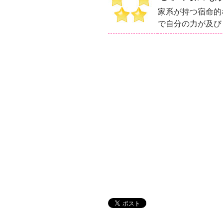
家系が持つ宿命的
で自分の力が及び