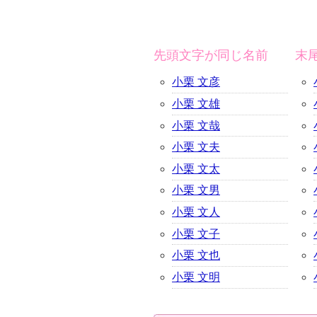
先頭文字が同じ名前
末
小栗 文彦
小栗 文雄
小栗 文哉
小栗 文夫
小栗 文太
小栗 文男
小栗 文人
小栗 文子
小栗 文也
小栗 文明