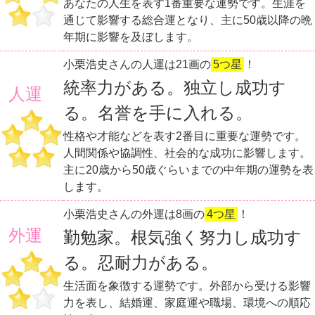
あなたの人生を表す1番重要な運勢です。生涯を
通じて影響する総合運となり、主に50歳以降の晩
年期に影響を及ぼします。
小栗浩史さんの人運は21画の
5つ星
！
統率力がある。独立し成功す
人運
る。名誉を手に入れる。
性格や才能などを表す2番目に重要な運勢です。
人間関係や協調性、社会的な成功に影響します。
主に20歳から50歳ぐらいまでの中年期の運勢を表
します。
小栗浩史さんの外運は8画の
4つ星
！
外運
勤勉家。根気強く努力し成功す
る。忍耐力がある。
生活面を象徴する運勢です。外部から受ける影響
力を表し、結婚運、家庭運や職場、環境への順応