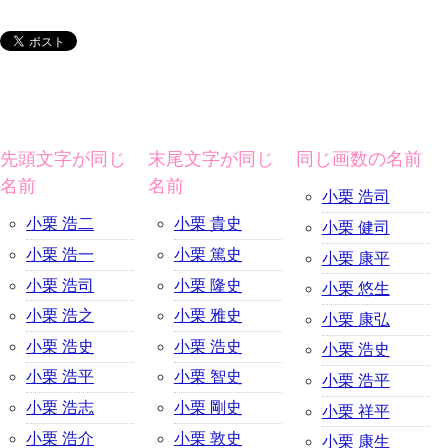
先頭文字が同じ
末尾文字が同じ
同じ画数の名前
名前
名前
小栗 浩司
小栗 浩二
小栗 貴史
小栗 健司
小栗 浩一
小栗 篤史
小栗 康平
小栗 浩司
小栗 隆史
小栗 悠生
小栗 浩之
小栗 雅史
小栗 康弘
小栗 浩史
小栗 浩史
小栗 浩史
小栗 浩平
小栗 智史
小栗 浩平
小栗 浩志
小栗 剛史
小栗 祥平
小栗 浩介
小栗 敦史
小栗 康生