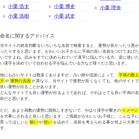
小栗 浩太
小栗 博史
小栗 理央
小栗 浩樹
小栗 武史
命名に関するアドバイス
当サイトの姓名判断をいろいろな名前で検索すると、運勢が良かったり悪か
ったりすると思います。かわいいお子さんに字画の良い名前をつけてあげた
いですよね。読みをすでに決められていて漢字に悩んでいる方、逆に使いた
い漢字を決めていて合わせる字を悩んでいる方など様々だと思います。
他にも占いサイトは数多くありますが、占い師や流派によって、
字画の数
方
や
運勢の吉凶
が異なり、当サイトで運勢が良くなくても、他のサイトで
良い運勢が出ることがあります。
どんなサイトでも良い運勢が出るようであれば、それはとても良い字画の名
前だと思います。
ただ、あまり画数の運勢に固執しすぎないで、やはり漢字や響きの
イメージ
を大事にされると良いと思います。ご両親がかわいいお子様に、こんな子に
育ってほしいと
願い
や
想い
を込めて、名前を考えられる事が何より大事で
す。