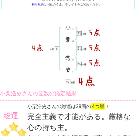
利用規約
に同意のうえ、本サイトをご利用ください。
小栗浩史さんの画数の鑑定結果
小栗浩史さんの総運は29画の
4つ星
！
総運
完全主義で才能がある。厳格な
心の持ち主。