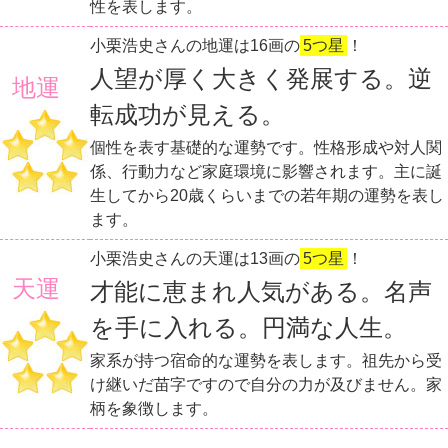
性を表します。
小栗浩史さんの地運は16画の
5つ星
！
人望が厚く大きく発展する。逆
地運
転成功が見える。
個性を表す基礎的な運勢です。性格形成や対人関
係、行動力など家庭環境に影響されます。主に誕
生してから20歳くらいまでの若年期の運勢を表し
ます。
小栗浩史さんの天運は13画の
5つ星
！
天運
才能に恵まれ人気がある。名声
を手に入れる。円満な人生。
家系が持つ宿命的な運勢を表します。祖先から受
け継いだ苗字ですので自分の力が及びません。家
柄を象徴します。