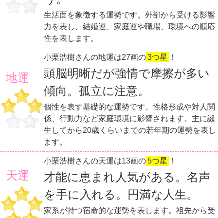
生活面を象徴する運勢です。外部から受ける影響
力を表し、結婚運、家庭運や職場、環境への順応
性を表します。
小栗浩樹さんの地運は27画の
3つ星
！
頭脳明晰だが強情で摩擦が多い
地運
傾向。孤立に注意。
個性を表す基礎的な運勢です。性格形成や対人関
係、行動力など家庭環境に影響されます。主に誕
生してから20歳くらいまでの若年期の運勢を表し
ます。
小栗浩樹さんの天運は13画の
5つ星
！
天運
才能に恵まれ人気がある。名声
を手に入れる。円満な人生。
家系が持つ宿命的な運勢を表します。祖先から受