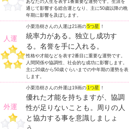
あなたの人生を表す1番重要な運勢です。生涯を
通じて影響する総合運となり、主に50歳以降の晩
年期に影響を及ぼします。
小栗浩樹さんの人運は21画の
5つ星
！
統率力がある。独立し成功す
人運
る。名誉を手に入れる。
性格や才能などを表す2番目に重要な運勢です。
人間関係や協調性、社会的な成功に影響します。
主に20歳から50歳ぐらいまでの中年期の運勢を表
します。
小栗浩樹さんの外運は19画の
1つ星
！
優れた才能を持ちますが、協調
外運
性が足りないことも。周りの人
と協力する事を意識しましょ
う。