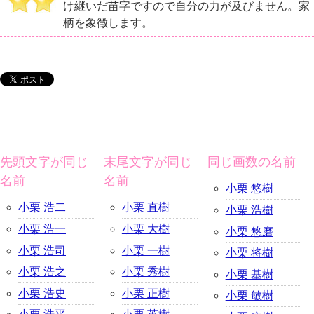
け継いだ苗字ですので自分の力が及びません。家
柄を象徴します。
先頭文字が同じ
末尾文字が同じ
同じ画数の名前
名前
名前
小栗 悠樹
小栗 浩二
小栗 直樹
小栗 浩樹
小栗 浩一
小栗 大樹
小栗 悠磨
小栗 浩司
小栗 一樹
小栗 将樹
小栗 浩之
小栗 秀樹
小栗 基樹
小栗 浩史
小栗 正樹
小栗 敏樹