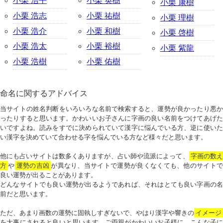
小栗 浩平
小栗 英樹
小栗 康樹
小栗 浩志
小栗 祐樹
小栗 理樹
小栗 浩介
小栗 和樹
小栗 啓樹
小栗 浩太
小栗 裕樹
小栗 紫龍
小栗 浩樹
小栗 佑樹
命名に関するアドバイス
当サイトの姓名判断をいろいろな名前で検索すると、運勢が良かったり悪か
ったりすると思います。かわいいお子さんに字画の良い名前をつけてあげた
いですよね。読みをすでに決められていて漢字に悩んでいる方、逆に使いた
い漢字を決めていて合わせる字を悩んでいる方など様々だと思います。
他にも占いサイトは数多くありますが、占い師や流派によって、
字画の数
方
や
運勢の吉凶
が異なり、当サイトで運勢が良くなくても、他のサイトで
良い運勢が出ることがあります。
どんなサイトでも良い運勢が出るようであれば、それはとても良い字画の名
前だと思います。
ただ、あまり画数の運勢に固執しすぎないで、やはり漢字や響きの
イメージ
を大事にされると良いと思います。ご両親がかわいいお子様に、こんな子に