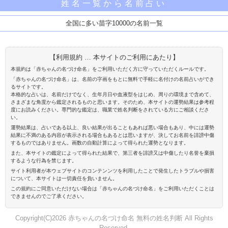
姓名一覧から名前占い
全国に多い苗字10000の名前一覧
【利用規約 … 本サイトのご利用にあたり】
本規約は「赤ちゃんの名づけ命名」をご利用いただく方に守っていただくルールです。
「赤ちゃんの名づけ命名」は、名前の字画をもとに無料で手軽に名付けの名前占いができ
るサイトです。
本格的な占いは、名前だけでなく、生年月日や血液型をはじめ、周りの環境まで含めて、
さまざまな角度から鑑定されるものと思います。そのため、本サイトの運勢結果は参考程
度にお読みください。専門的な鑑定は、職業で姓名判断をされている方にご相談くださ
い。
運勢結果は、占いである以上、良い結果が出ることもあれば悪い場合もあり、中には運勢
結果に不満のある内容が表示される場合もあるとは思いますが、決してお名前を誹謗中傷
するものではありません。画数の自動計算によって得られた運勢となります。
また、本サイトの鑑定によって得られた結果で、第三者を誹謗又は中傷したり名誉を棄損
するような行為を禁じます。
サイト利用者が本ウェブサイトのコンテンンツを利用したことで発生したトラブルや損害
について、本サイトは一切責任を負いません。
この規約にご同意いただけない場合は「赤ちゃんの名づけ命名」をご利用いただくことは
できませんのでご了承ください。
Copyright(C)2026 赤ちゃんの名づけ命名 無料の姓名判断 All Rights
Reserved.