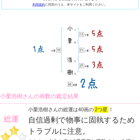
利用規約
に同意のうえ、本サイトをご利用ください。
小栗浩樹さんの画数の鑑定結果
小栗浩樹さんの総運は40画の
2つ星
！
総運
自信過剰で物事に固執するため
トラブルに注意。