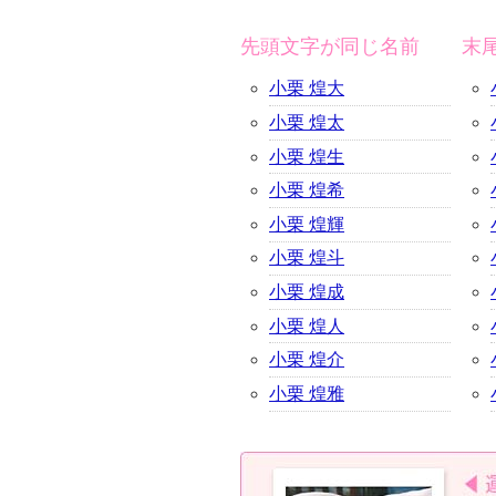
先頭文字が同じ名前
末
小栗 煌大
小栗 煌太
小栗 煌生
小栗 煌希
小栗 煌輝
小栗 煌斗
小栗 煌成
小栗 煌人
小栗 煌介
小栗 煌雅