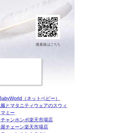
tBabyWorld（ネットベビー）
乳服とマタニティウェアのスウィ
トマミー
カチャンホンポ楽天市場店
松屋チェーン楽天市場店