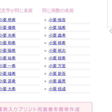
尾文字が同じ名前
同じ画数の名前
小栗 悠希
小栗 慎吾
小栗 優希
小栗 瑞希
小栗 光希
小栗 義孝
小栗 和希
小栗 裕希
小栗 陽希
小栗 裕志
小栗 祐希
小栗 煌希
小栗 一希
小栗 万里
小栗 瑞希
小栗 新吾
小栗 遥希
小栗 義男
小栗 大希
小栗 煌成