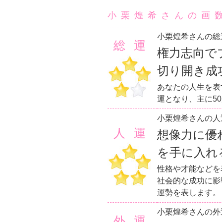
小栗煌希さんの画
小栗煌希さんの総
総運
権力志向で
切り開き成
あなたの人生を表
運となり、主に5
小栗煌希さんの人
人運
想像力に優
を手に入れ
性格や才能などを
社会的な成功に影
運勢を表します。
小栗煌希さんの外
外運