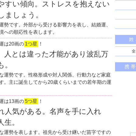
やすい傾向。ストレスを抱えない
しましょう。
運勢です。外部から受ける影響力を表し、結婚運、
境への順応性を表します。
姓
運は20画の
1つ星
！
全
。人とは違った才能があり波乱万
も。
携
な運勢です。性格形成や対人関係、行動力など家庭
す。主に誕生してから20歳くらいまでの若年期の運
運は13画の
5つ星
！
れ人気がある。名声を手に入れ
人生。
な運勢を表します。祖先から受け継いだ苗字ですの