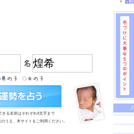
西
名づけに
命名に
できる名前はそれぞれ4文字まで
名前は
意のうえ、本サイトをご利用ください。
苗字と
姓名判