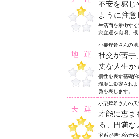
不安を感じ
ように注意
生活面を象徴する
家庭運や職場、環
小栗煌希さんの地
地運
社交が苦手
丈な人生か
個性を表す基礎的
環境に影響されま
勢を表します。
小栗煌希さんの天
天運
才能に恵ま
る。円満な
家系が持つ宿命的