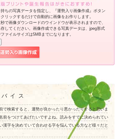
お持ちの写真データを指定し、『運勢入り画像作成』ボタン
をクリックするだけで自動的に画像をお作りします。
数秒で画像ダウンロードのウインドウが表示されますので、
保存してください。画像作成できる写真データは、jpeg形式
でファイルサイズは5MBまでになります。
ドバイス
前で検索すると、運勢が良かったり悪かったりすると思いま
名前をつけてあげたいですよね。読みをすでに決められてい
い漢字を決めていて合わせる字を悩んでいる方など様々だと