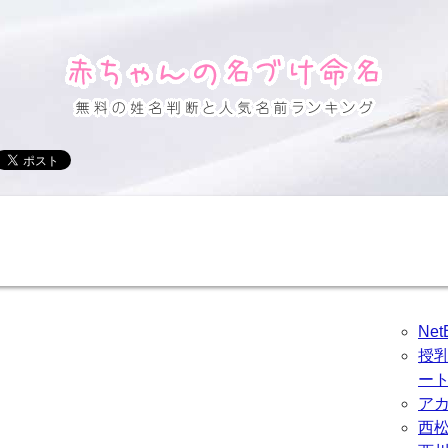
Ne
授
ー
ア
西