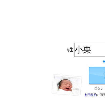
◎入力
利用規約
に同