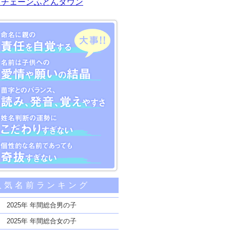
川チェーンふとんタウン
大事な5つのポイント
人気名前ランキング
親の責任を自覚する
子供への愛情や願いの結晶
2025年 年間総合男の子
のバランス、読み、発音、覚えやすさ
2025年 年間総合女の子
断の運勢にこだわりすぎない