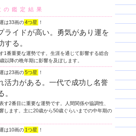
数の鑑定結果
運は33画の
4つ星
！
プライドが高い。勇気があり運を
功する。
す1番重要な運勢です。生涯を通じて影響する総合
0歳以降の晩年期に影響を及ぼします。
運は23画の
5つ星
！
れ活力がある。一代で成功し名誉
る。
表す2番目に重要な運勢です。人間関係や協調性、
響します。主に20歳から50歳ぐらいまでの中年期の
運は10画の
1つ星
！