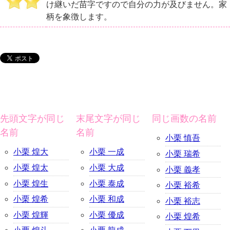
け継いだ苗字ですので自分の力が及びません。家
柄を象徴します。
先頭文字が同じ
末尾文字が同じ
同じ画数の名前
名前
名前
小栗 慎吾
小栗 煌大
小栗 一成
小栗 瑞希
小栗 煌太
小栗 大成
小栗 義孝
小栗 煌生
小栗 泰成
小栗 裕希
小栗 煌希
小栗 和成
小栗 裕志
小栗 煌輝
小栗 優成
小栗 煌希