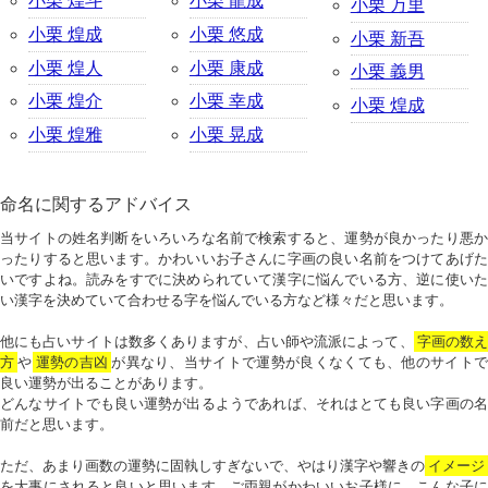
小栗 煌斗
小栗 龍成
小栗 万里
小栗 煌成
小栗 悠成
小栗 新吾
小栗 煌人
小栗 康成
小栗 義男
小栗 煌介
小栗 幸成
小栗 煌成
小栗 煌雅
小栗 晃成
命名に関するアドバイス
当サイトの姓名判断をいろいろな名前で検索すると、運勢が良かったり悪か
ったりすると思います。かわいいお子さんに字画の良い名前をつけてあげた
いですよね。読みをすでに決められていて漢字に悩んでいる方、逆に使いた
い漢字を決めていて合わせる字を悩んでいる方など様々だと思います。
他にも占いサイトは数多くありますが、占い師や流派によって、
字画の数
方
や
運勢の吉凶
が異なり、当サイトで運勢が良くなくても、他のサイトで
良い運勢が出ることがあります。
どんなサイトでも良い運勢が出るようであれば、それはとても良い字画の名
前だと思います。
ただ、あまり画数の運勢に固執しすぎないで、やはり漢字や響きの
イメージ
を大事にされると良いと思います。ご両親がかわいいお子様に、こんな子に