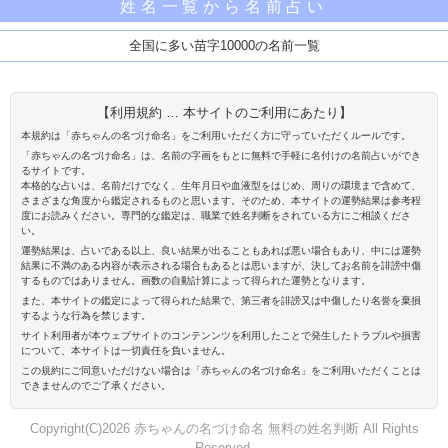
姓名一覧から名前占い
全国に多い苗字10000の名前一覧
【利用規約 … 本サイトのご利用にあたり】
本規約は「赤ちゃんの名づけ命名」をご利用いただく方に守っていただくルールです。
「赤ちゃんの名づけ命名」は、名前の字画をもとに無料で手軽に名付けの名前占いができ
るサイトです。
本格的な占いは、名前だけでなく、生年月日や血液型をはじめ、周りの環境まで含めて、
さまざまな角度から鑑定されるものと思います。そのため、本サイトの運勢結果は参考程
度にお読みください。専門的な鑑定は、職業で姓名判断をされている方にご相談くださ
い。
運勢結果は、占いである以上、良い結果が出ることもあれば悪い場合もあり、中には運勢
結果に不満のある内容が表示される場合もあるとは思いますが、決してお名前を誹謗中傷
するものではありません。画数の自動計算によって得られた運勢となります。
また、本サイトの鑑定によって得られた結果で、第三者を誹謗又は中傷したり名誉を棄損
するような行為を禁じます。
サイト利用者が本ウェブサイトのコンテンンツを利用したことで発生したトラブルや損害
について、本サイトは一切責任を負いません。
この規約にご同意いただけない場合は「赤ちゃんの名づけ命名」をご利用いただくことは
できませんのでご了承ください。
Copyright(C)2026 赤ちゃんの名づけ命名 無料の姓名判断 All Rights
Reserved.