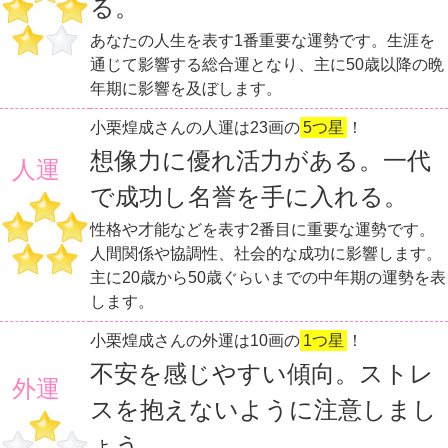
る。
あなたの人生を表す1番重要な運勢です。生涯を
通じて影響する総合運となり、主に50歳以降の晩
年期に影響を及ぼします。
小栗煌成さんの人運は23画の
5つ星
！
想像力に優れ活力がある。一代
人運
で成功し名誉を手に入れる。
性格や才能などを表す2番目に重要な運勢です。
人間関係や協調性、社会的な成功に影響します。
主に20歳から50歳ぐらいまでの中年期の運勢を表
します。
小栗煌成さんの外運は10画の
1つ星
！
不安を感じやすい傾向。ストレ
外運
スを抱えないように注意しまし
ょう。