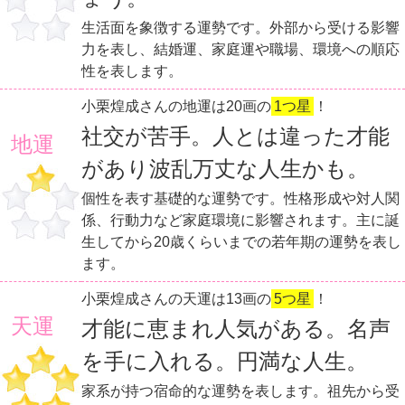
生活面を象徴する運勢です。外部から受ける影響
力を表し、結婚運、家庭運や職場、環境への順応
性を表します。
小栗煌成さんの地運は20画の
1つ星
！
社交が苦手。人とは違った才能
地運
があり波乱万丈な人生かも。
個性を表す基礎的な運勢です。性格形成や対人関
係、行動力など家庭環境に影響されます。主に誕
生してから20歳くらいまでの若年期の運勢を表し
ます。
小栗煌成さんの天運は13画の
5つ星
！
天運
才能に恵まれ人気がある。名声
を手に入れる。円満な人生。
家系が持つ宿命的な運勢を表します。祖先から受