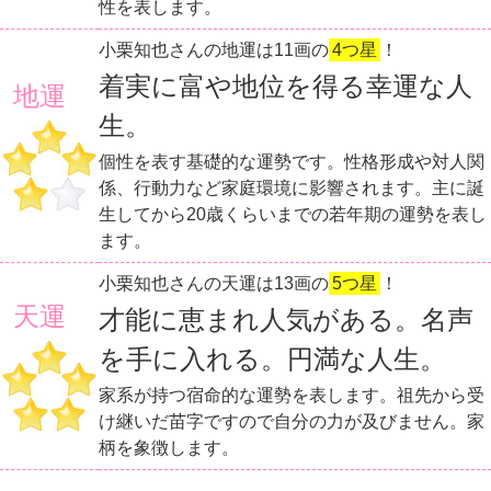
性を表します。
小栗知也さんの地運は11画の
4つ星
！
着実に富や地位を得る幸運な人
地運
生。
個性を表す基礎的な運勢です。性格形成や対人関
係、行動力など家庭環境に影響されます。主に誕
生してから20歳くらいまでの若年期の運勢を表し
ます。
小栗知也さんの天運は13画の
5つ星
！
天運
才能に恵まれ人気がある。名声
を手に入れる。円満な人生。
家系が持つ宿命的な運勢を表します。祖先から受
け継いだ苗字ですので自分の力が及びません。家
柄を象徴します。