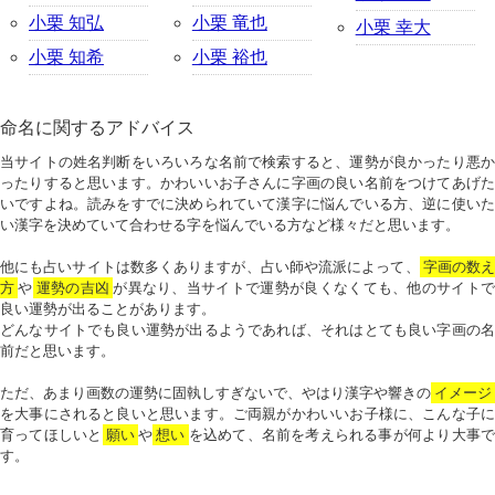
小栗 知弘
小栗 竜也
小栗 幸大
小栗 知希
小栗 裕也
命名に関するアドバイス
当サイトの姓名判断をいろいろな名前で検索すると、運勢が良かったり悪か
ったりすると思います。かわいいお子さんに字画の良い名前をつけてあげた
いですよね。読みをすでに決められていて漢字に悩んでいる方、逆に使いた
い漢字を決めていて合わせる字を悩んでいる方など様々だと思います。
他にも占いサイトは数多くありますが、占い師や流派によって、
字画の数
方
や
運勢の吉凶
が異なり、当サイトで運勢が良くなくても、他のサイトで
良い運勢が出ることがあります。
どんなサイトでも良い運勢が出るようであれば、それはとても良い字画の名
前だと思います。
ただ、あまり画数の運勢に固執しすぎないで、やはり漢字や響きの
イメージ
を大事にされると良いと思います。ご両親がかわいいお子様に、こんな子に
育ってほしいと
願い
や
想い
を込めて、名前を考えられる事が何より大事で
す。