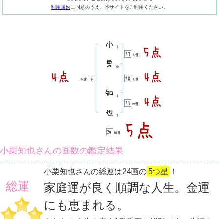
利用規約
に同意のうえ、本サイトをご利用ください。
小栗知也さんの画数の鑑定結果
小栗知也さんの総運は24画の
5つ星
！
総運
家庭運が良く順調な人生。金運
にも恵まれる。