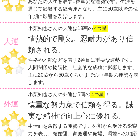
あなたの人生を表す1番重要な運勢です。生涯を
通じて影響する総合運となり、主に50歳以降の晩
年期に影響を及ぼします。
小栗知也さんの人運は18画の
4つ星
！
情熱的で剛気。忍耐力があり信
人運
頼される。
性格や才能などを表す2番目に重要な運勢です。
人間関係や協調性、社会的な成功に影響します。
主に20歳から50歳ぐらいまでの中年期の運勢を表
します。
小栗知也さんの外運は6画の
4つ星
！
外運
慎重な努力家で信頼を得る。誠
実な精神で向上心に優れる。
生活面を象徴する運勢です。外部から受ける影響
力を表し、結婚運、家庭運や職場、環境への順応