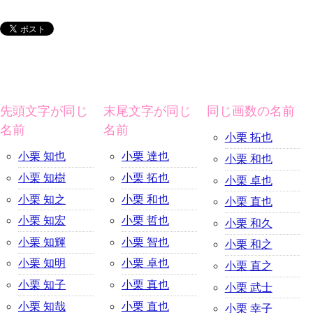
先頭文字が同じ
末尾文字が同じ
同じ画数の名前
名前
名前
小栗 拓也
小栗 知也
小栗 達也
小栗 和也
小栗 知樹
小栗 拓也
小栗 卓也
小栗 知之
小栗 和也
小栗 直也
小栗 知宏
小栗 哲也
小栗 和久
小栗 知輝
小栗 智也
小栗 和之
小栗 知明
小栗 卓也
小栗 直之
小栗 知子
小栗 真也
小栗 武士
小栗 知哉
小栗 直也
小栗 幸子