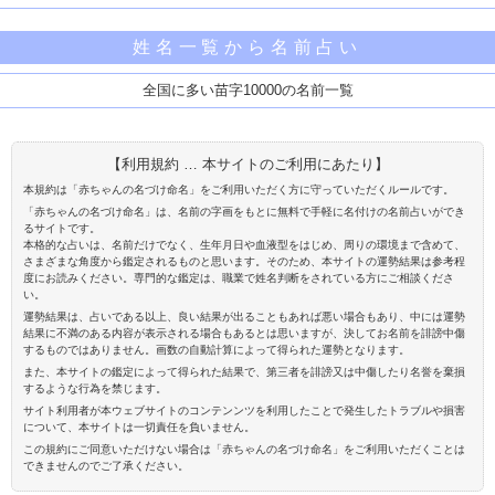
姓名一覧から名前占い
全国に多い苗字10000の名前一覧
【利用規約 … 本サイトのご利用にあたり】
本規約は「赤ちゃんの名づけ命名」をご利用いただく方に守っていただくルールです。
「赤ちゃんの名づけ命名」は、名前の字画をもとに無料で手軽に名付けの名前占いができ
るサイトです。
本格的な占いは、名前だけでなく、生年月日や血液型をはじめ、周りの環境まで含めて、
さまざまな角度から鑑定されるものと思います。そのため、本サイトの運勢結果は参考程
度にお読みください。専門的な鑑定は、職業で姓名判断をされている方にご相談くださ
い。
運勢結果は、占いである以上、良い結果が出ることもあれば悪い場合もあり、中には運勢
結果に不満のある内容が表示される場合もあるとは思いますが、決してお名前を誹謗中傷
するものではありません。画数の自動計算によって得られた運勢となります。
また、本サイトの鑑定によって得られた結果で、第三者を誹謗又は中傷したり名誉を棄損
するような行為を禁じます。
サイト利用者が本ウェブサイトのコンテンンツを利用したことで発生したトラブルや損害
について、本サイトは一切責任を負いません。
この規約にご同意いただけない場合は「赤ちゃんの名づけ命名」をご利用いただくことは
できませんのでご了承ください。