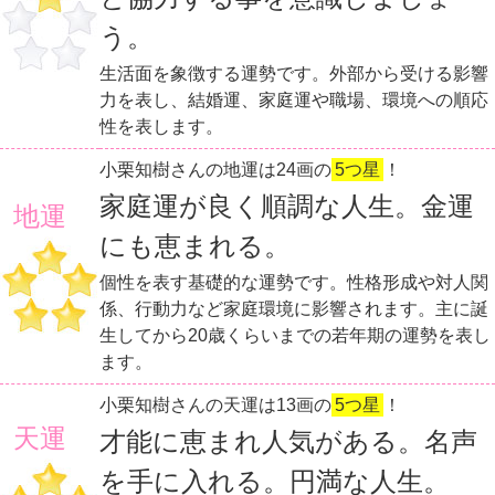
う。
生活面を象徴する運勢です。外部から受ける影響
力を表し、結婚運、家庭運や職場、環境への順応
性を表します。
小栗知樹さんの地運は24画の
5つ星
！
家庭運が良く順調な人生。金運
地運
にも恵まれる。
個性を表す基礎的な運勢です。性格形成や対人関
係、行動力など家庭環境に影響されます。主に誕
生してから20歳くらいまでの若年期の運勢を表し
ます。
小栗知樹さんの天運は13画の
5つ星
！
天運
才能に恵まれ人気がある。名声
を手に入れる。円満な人生。