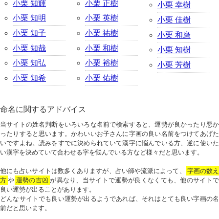
小栗 知輝
小栗 正樹
小栗 幸樹
小栗 知明
小栗 英樹
小栗 佳樹
小栗 知子
小栗 祐樹
小栗 和磨
小栗 知哉
小栗 和樹
小栗 知樹
小栗 知弘
小栗 裕樹
小栗 芳樹
小栗 知希
小栗 佑樹
命名に関するアドバイス
当サイトの姓名判断をいろいろな名前で検索すると、運勢が良かったり悪か
ったりすると思います。かわいいお子さんに字画の良い名前をつけてあげた
いですよね。読みをすでに決められていて漢字に悩んでいる方、逆に使いた
い漢字を決めていて合わせる字を悩んでいる方など様々だと思います。
他にも占いサイトは数多くありますが、占い師や流派によって、
字画の数
方
や
運勢の吉凶
が異なり、当サイトで運勢が良くなくても、他のサイトで
良い運勢が出ることがあります。
どんなサイトでも良い運勢が出るようであれば、それはとても良い字画の名
前だと思います。