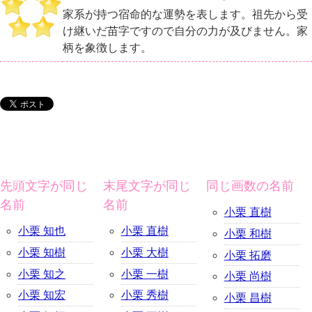
家系が持つ宿命的な運勢を表します。祖先から受
け継いだ苗字ですので自分の力が及びません。家
柄を象徴します。
先頭文字が同じ
末尾文字が同じ
同じ画数の名前
名前
名前
小栗 直樹
小栗 知也
小栗 直樹
小栗 和樹
小栗 知樹
小栗 大樹
小栗 拓磨
小栗 知之
小栗 一樹
小栗 尚樹
小栗 知宏
小栗 秀樹
小栗 昌樹