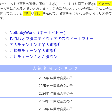
ただ、あまり画数の運勢に固執しすぎないで、やはり漢字や響きの
イメージ
を大事にされると良いと思います。ご両親がかわいいお子様に、こんな子に
育ってほしいと
願い
や
想い
を込めて、名前を考えられる事が何より大事で
す。
NetBabyWorld（ネットベビー）
授乳服とマタニティウェアのスウィートマミー
アカチャンホンポ楽天市場店
西松屋チェーン楽天市場店
西川チェーンふとんタウン
人気名前ランキング
2025年 年間総合男の子
2025年 年間総合女の子
2024年 年間総合男の子
2024年 年間総合女の子
2023年 年間総合男の子