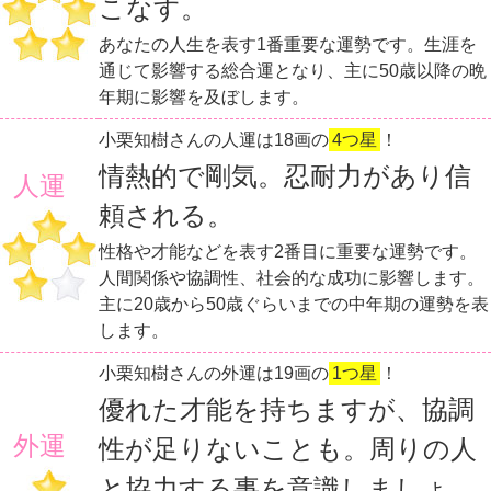
こなす。
あなたの人生を表す1番重要な運勢です。生涯を
通じて影響する総合運となり、主に50歳以降の晩
年期に影響を及ぼします。
小栗知樹さんの人運は18画の
4つ星
！
情熱的で剛気。忍耐力があり信
人運
頼される。
性格や才能などを表す2番目に重要な運勢です。
人間関係や協調性、社会的な成功に影響します。
主に20歳から50歳ぐらいまでの中年期の運勢を表
します。
小栗知樹さんの外運は19画の
1つ星
！
優れた才能を持ちますが、協調
外運
性が足りないことも。周りの人
と協力する事を意識しましょ