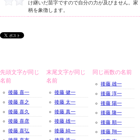
け継いだ苗字ですので自分の力が及びません。家
柄を象徴します。
先頭文字が同じ
末尾文字が同じ
同じ画数の名前
名前
名前
後藤 雄一
後藤 喜一
後藤 健一
後藤 淳一
後藤 喜之
後藤 太一
後藤 陽一
後藤 喜久
後藤 真一
後藤 隆一
後藤 喜彦
後藤 雄一
後藤 順一
後藤 喜弘
後藤 純一
後藤 翔一