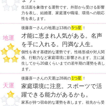
生活面を象徴する運勢です。外部から受ける影響
力を表し、結婚運、家庭運や職場、環境への順応
性を表します。
後藤喜一さんの地運は13画の
5つ星
！
才能に恵まれ人気がある。名声
地運
を手に入れる。円満な人生。
個性を表す基礎的な運勢です。性格形成や対人関
係、行動力など家庭環境に影響されます。主に誕
生してから20歳くらいまでの若年期の運勢を表し
ます。
後藤喜一さんの天運は28画の
1つ星
！
天運
家庭環境に注意。スポーツで活
躍できる能力があるかも。
家系が持つ宿命的な運勢を表します。祖先から受