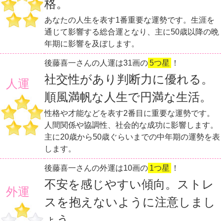
格。
あなたの人生を表す1番重要な運勢です。生涯を
通じて影響する総合運となり、主に50歳以降の晩
年期に影響を及ぼします。
後藤喜一さんの人運は31画の
5つ星
！
社交性があり判断力に優れる。
人運
順風満帆な人生で円満な生活。
性格や才能などを表す2番目に重要な運勢です。
人間関係や協調性、社会的な成功に影響します。
主に20歳から50歳ぐらいまでの中年期の運勢を表
します。
後藤喜一さんの外運は10画の
1つ星
！
不安を感じやすい傾向。ストレ
外運
スを抱えないように注意しまし
ょう。