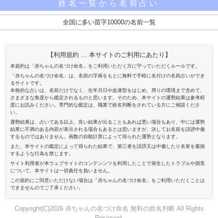
姓名一覧から名前占い
全国に多い苗字10000の名前一覧
【利用規約 … 本サイトのご利用にあたり】
本規約は「赤ちゃんの名づけ命名」をご利用いただく方に守っていただくルールです。
「赤ちゃんの名づけ命名」は、名前の字画をもとに無料で手軽に名付けの名前占いができ
るサイトです。
本格的な占いは、名前だけでなく、生年月日や血液型をはじめ、周りの環境まで含めて、
さまざまな角度から鑑定されるものと思います。そのため、本サイトの運勢結果は参考程
度にお読みください。専門的な鑑定は、職業で姓名判断をされている方にご相談くださ
い。
運勢結果は、占いである以上、良い結果が出ることもあれば悪い場合もあり、中には運勢
結果に不満のある内容が表示される場合もあるとは思いますが、決してお名前を誹謗中傷
するものではありません。画数の自動計算によって得られた運勢となります。
また、本サイトの鑑定によって得られた結果で、第三者を誹謗又は中傷したり名誉を棄損
するような行為を禁じます。
サイト利用者が本ウェブサイトのコンテンンツを利用したことで発生したトラブルや損害
について、本サイトは一切責任を負いません。
この規約にご同意いただけない場合は「赤ちゃんの名づけ命名」をご利用いただくことは
できませんのでご了承ください。
Copyright(C)2026 赤ちゃんの名づけ命名 無料の姓名判断 All Rights
Reserved.