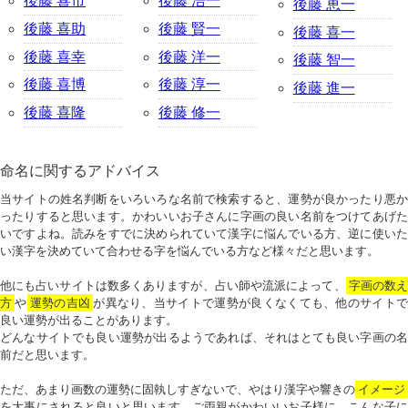
後藤 喜市
後藤 浩一
後藤 恵一
後藤 喜助
後藤 賢一
後藤 喜一
後藤 喜幸
後藤 洋一
後藤 智一
後藤 喜博
後藤 淳一
後藤 進一
後藤 喜隆
後藤 修一
命名に関するアドバイス
当サイトの姓名判断をいろいろな名前で検索すると、運勢が良かったり悪か
ったりすると思います。かわいいお子さんに字画の良い名前をつけてあげた
いですよね。読みをすでに決められていて漢字に悩んでいる方、逆に使いた
い漢字を決めていて合わせる字を悩んでいる方など様々だと思います。
他にも占いサイトは数多くありますが、占い師や流派によって、
字画の数
方
や
運勢の吉凶
が異なり、当サイトで運勢が良くなくても、他のサイトで
良い運勢が出ることがあります。
どんなサイトでも良い運勢が出るようであれば、それはとても良い字画の名
前だと思います。
ただ、あまり画数の運勢に固執しすぎないで、やはり漢字や響きの
イメージ
を大事にされると良いと思います。ご両親がかわいいお子様に、こんな子に