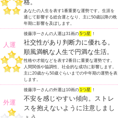
格。
あなたの人生を表す1番重要な運勢です。生涯を
通じて影響する総合運となり、主に50歳以降の晩
年期に影響を及ぼします。
後藤淳一さんの人運は31画の
5つ星
！
社交性があり判断力に優れる。
人運
順風満帆な人生で円満な生活。
性格や才能などを表す2番目に重要な運勢です。
人間関係や協調性、社会的な成功に影響します。
主に20歳から50歳ぐらいまでの中年期の運勢を表
します。
後藤淳一さんの外運は10画の
1つ星
！
不安を感じやすい傾向。ストレ
外運
スを抱えないように注意しまし
ょう。