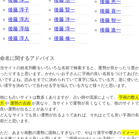
後藤 淳二
後藤 浩一
後藤 恵一
後藤 淳子
後藤 賢一
後藤 喜一
後藤 淳志
後藤 洋一
後藤 智一
後藤 淳哉
後藤 淳一
後藤 進一
後藤 淳人
後藤 修一
命名に関するアドバイス
当サイトの姓名判断をいろいろな名前で検索すると、運勢が良かったり悪か
ったりすると思います。かわいいお子さんに字画の良い名前をつけてあげた
いですよね。読みをすでに決められていて漢字に悩んでいる方、逆に使いた
い漢字を決めていて合わせる字を悩んでいる方など様々だと思います。
他にも占いサイトは数多くありますが、占い師や流派によって、
字画の数
方
や
運勢の吉凶
が異なり、当サイトで運勢が良くなくても、他のサイトで
良い運勢が出ることがあります。
どんなサイトでも良い運勢が出るようであれば、それはとても良い字画の名
前だと思います。
ただ、あまり画数の運勢に固執しすぎないで、やはり漢字や響きの
イメージ
を大事にされると良いと思います。ご両親がかわいいお子様に、こんな子に