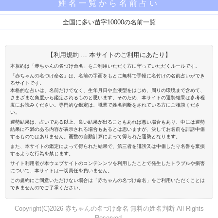
姓名一覧から名前占い
全国に多い苗字10000の名前一覧
【利用規約 … 本サイトのご利用にあたり】
本規約は「赤ちゃんの名づけ命名」をご利用いただく方に守っていただくルールです。
「赤ちゃんの名づけ命名」は、名前の字画をもとに無料で手軽に名付けの名前占いができ
るサイトです。
本格的な占いは、名前だけでなく、生年月日や血液型をはじめ、周りの環境まで含めて、
さまざまな角度から鑑定されるものと思います。そのため、本サイトの運勢結果は参考程
度にお読みください。専門的な鑑定は、職業で姓名判断をされている方にご相談くださ
い。
運勢結果は、占いである以上、良い結果が出ることもあれば悪い場合もあり、中には運勢
結果に不満のある内容が表示される場合もあるとは思いますが、決してお名前を誹謗中傷
するものではありません。画数の自動計算によって得られた運勢となります。
また、本サイトの鑑定によって得られた結果で、第三者を誹謗又は中傷したり名誉を棄損
するような行為を禁じます。
サイト利用者が本ウェブサイトのコンテンンツを利用したことで発生したトラブルや損害
について、本サイトは一切責任を負いません。
この規約にご同意いただけない場合は「赤ちゃんの名づけ命名」をご利用いただくことは
できませんのでご了承ください。
Copyright(C)2026 赤ちゃんの名づけ命名 無料の姓名判断 All Rights
Reserved.