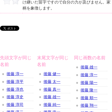
け継いだ苗字ですので自分の力が及びません。家
柄を象徴します。
先頭文字が同じ
末尾文字が同じ
同じ画数の名前
名前
名前
後藤 雄一
後藤 淳一
後藤 健一
後藤 淳一
後藤 淳平
後藤 太一
後藤 陽一
後藤 淳也
後藤 真一
後藤 隆一
後藤 淳史
後藤 雄一
後藤 順一
後藤 淳司
後藤 純一
後藤 翔一