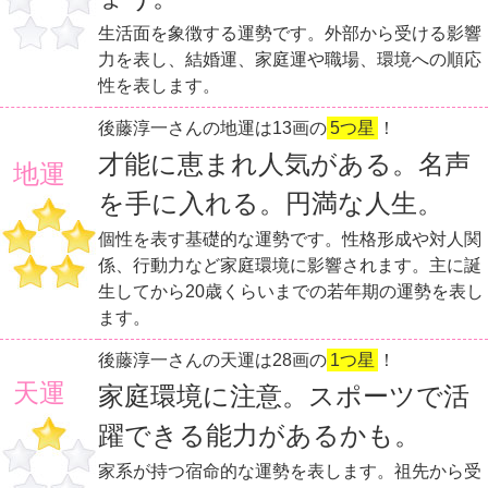
生活面を象徴する運勢です。外部から受ける影響
力を表し、結婚運、家庭運や職場、環境への順応
性を表します。
後藤淳一さんの地運は13画の
5つ星
！
才能に恵まれ人気がある。名声
地運
を手に入れる。円満な人生。
個性を表す基礎的な運勢です。性格形成や対人関
係、行動力など家庭環境に影響されます。主に誕
生してから20歳くらいまでの若年期の運勢を表し
ます。
後藤淳一さんの天運は28画の
1つ星
！
天運
家庭環境に注意。スポーツで活
躍できる能力があるかも。
家系が持つ宿命的な運勢を表します。祖先から受