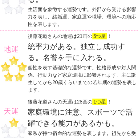
生活面を象徴する運勢です。外部から受ける影響
力を表し、結婚運、家庭運や職場、環境への順応
性を表します。
後藤花道さんの地運は21画の
5つ星
！
統率力がある。独立し成功す
地運
る。名誉を手に入れる。
個性を表す基礎的な運勢です。性格形成や対人関
係、行動力など家庭環境に影響されます。主に誕
生してから20歳くらいまでの若年期の運勢を表し
ます。
後藤花道さんの天運は28画の
1つ星
！
天運
家庭環境に注意。スポーツで活
躍できる能力があるかも。
家系が持つ宿命的な運勢を表します。祖先から受