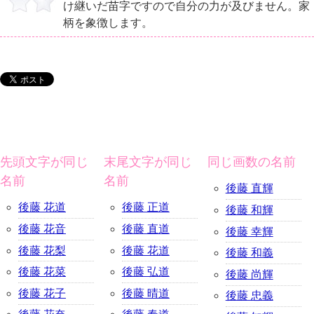
け継いだ苗字ですので自分の力が及びません。家
柄を象徴します。
先頭文字が同じ
末尾文字が同じ
同じ画数の名前
名前
名前
後藤 直輝
後藤 花道
後藤 正道
後藤 和輝
後藤 花音
後藤 直道
後藤 幸輝
後藤 花梨
後藤 花道
後藤 和義
後藤 花菜
後藤 弘道
後藤 尚輝
後藤 花子
後藤 晴道
後藤 忠義