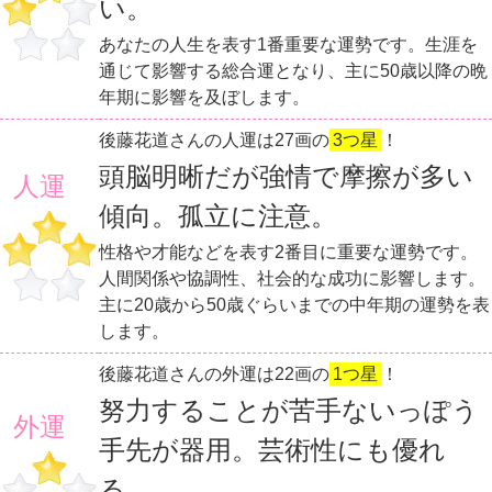
い。
あなたの人生を表す1番重要な運勢です。生涯を
通じて影響する総合運となり、主に50歳以降の晩
年期に影響を及ぼします。
後藤花道さんの人運は27画の
3つ星
！
頭脳明晰だが強情で摩擦が多い
人運
傾向。孤立に注意。
性格や才能などを表す2番目に重要な運勢です。
人間関係や協調性、社会的な成功に影響します。
主に20歳から50歳ぐらいまでの中年期の運勢を表
します。
後藤花道さんの外運は22画の
1つ星
！
努力することが苦手ないっぽう
外運
手先が器用。芸術性にも優れ
る。