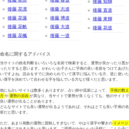
後藤 花奈
後藤 春道
後藤 知輝
後藤 花凛
後藤 志道
後藤 直道
後藤 花蓮
後藤 博道
後藤 來輝
後藤 花帆
後藤 大道
後藤 花道
後藤 花楓
後藤 一道
命名に関するアドバイス
当サイトの姓名判断をいろいろな名前で検索すると、運勢が良かったり悪か
ったりすると思います。かわいいお子さんに字画の良い名前をつけてあげた
いですよね。読みをすでに決められていて漢字に悩んでいる方、逆に使いた
い漢字を決めていて合わせる字を悩んでいる方など様々だと思います。
他にも占いサイトは数多くありますが、占い師や流派によって、
字画の数
方
や
運勢の吉凶
が異なり、当サイトで運勢が良くなくても、他のサイトで
良い運勢が出ることがあります。
どんなサイトでも良い運勢が出るようであれば、それはとても良い字画の名
前だと思います。
ただ、あまり画数の運勢に固執しすぎないで、やはり漢字や響きの
イメージ
を大事にされると良いと思います。ご両親がかわいいお子様に、こんな子に