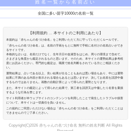
姓名一覧から名前占い
全国に多い苗字10000の名前一覧
【利用規約 … 本サイトのご利用にあたり】
本規約は「赤ちゃんの名づけ命名」をご利用いただく方に守っていただくルールです。
「赤ちゃんの名づけ命名」は、名前の字画をもとに無料で手軽に名付けの名前占いができ
るサイトです。
本格的な占いは、名前だけでなく、生年月日や血液型をはじめ、周りの環境まで含めて、
さまざまな角度から鑑定されるものと思います。そのため、本サイトの運勢結果は参考程
度にお読みください。専門的な鑑定は、職業で姓名判断をされている方にご相談くださ
い。
運勢結果は、占いである以上、良い結果が出ることもあれば悪い場合もあり、中には運勢
結果に不満のある内容が表示される場合もあるとは思いますが、決してお名前を誹謗中傷
するものではありません。画数の自動計算によって得られた運勢となります。
また、本サイトの鑑定によって得られた結果で、第三者を誹謗又は中傷したり名誉を棄損
するような行為を禁じます。
サイト利用者が本ウェブサイトのコンテンンツを利用したことで発生したトラブルや損害
について、本サイトは一切責任を負いません。
この規約にご同意いただけない場合は「赤ちゃんの名づけ命名」をご利用いただくことは
できませんのでご了承ください。
Copyright(C)2026 赤ちゃんの名づけ命名 無料の姓名判断 All Rights
Reserved.