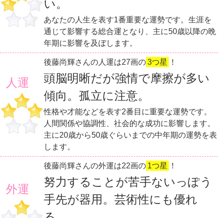
い。
あなたの人生を表す1番重要な運勢です。生涯を
通じて影響する総合運となり、主に50歳以降の晩
年期に影響を及ぼします。
後藤尚輝さんの人運は27画の
3つ星
！
頭脳明晰だが強情で摩擦が多い
人運
傾向。孤立に注意。
性格や才能などを表す2番目に重要な運勢です。
人間関係や協調性、社会的な成功に影響します。
主に20歳から50歳ぐらいまでの中年期の運勢を表
します。
後藤尚輝さんの外運は22画の
1つ星
！
努力することが苦手ないっぽう
外運
手先が器用。芸術性にも優れ
る。