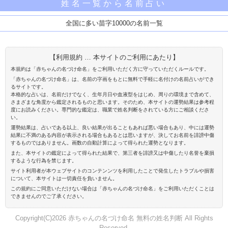
姓名一覧から名前占い
全国に多い苗字10000の名前一覧
【利用規約 … 本サイトのご利用にあたり】
本規約は「赤ちゃんの名づけ命名」をご利用いただく方に守っていただくルールです。
「赤ちゃんの名づけ命名」は、名前の字画をもとに無料で手軽に名付けの名前占いができ
るサイトです。
本格的な占いは、名前だけでなく、生年月日や血液型をはじめ、周りの環境まで含めて、
さまざまな角度から鑑定されるものと思います。そのため、本サイトの運勢結果は参考程
度にお読みください。専門的な鑑定は、職業で姓名判断をされている方にご相談くださ
い。
運勢結果は、占いである以上、良い結果が出ることもあれば悪い場合もあり、中には運勢
結果に不満のある内容が表示される場合もあるとは思いますが、決してお名前を誹謗中傷
するものではありません。画数の自動計算によって得られた運勢となります。
また、本サイトの鑑定によって得られた結果で、第三者を誹謗又は中傷したり名誉を棄損
するような行為を禁じます。
サイト利用者が本ウェブサイトのコンテンンツを利用したことで発生したトラブルや損害
について、本サイトは一切責任を負いません。
この規約にご同意いただけない場合は「赤ちゃんの名づけ命名」をご利用いただくことは
できませんのでご了承ください。
Copyright(C)2026 赤ちゃんの名づけ命名 無料の姓名判断 All Rights
Reserved.