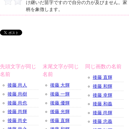
け継いだ苗字ですので自分の力が及びません。家
柄を象徴します。
先頭文字が同じ
末尾文字が同じ
同じ画数の名前
名前
名前
後藤 直輝
後藤 尚人
後藤 大輝
後藤 和輝
後藤 尚樹
後藤 一輝
後藤 幸輝
後藤 尚也
後藤 優輝
後藤 和義
後藤 尚輝
後藤 光輝
後藤 尚輝
後藤 尚史
後藤 直輝
後藤 忠義