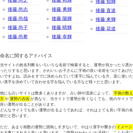
後藤 尚之
後藤 和輝
後藤 知輝
後藤 尚志
後藤 勇輝
後藤 直道
後藤 尚哉
後藤 陽輝
後藤 來輝
後藤 尚子
後藤 晴輝
後藤 花道
後藤 尚希
後藤 幸輝
命名に関するアドバイス
当サイトの姓名判断をいろいろな名前で検索すると、運勢が良かったり悪か
ったりすると思います。かわいいお子さんに字画の良い名前をつけてあげた
いですよね。読みをすでに決められていて漢字に悩んでいる方、逆に使いた
い漢字を決めていて合わせる字を悩んでいる方など様々だと思います。
他にも占いサイトは数多くありますが、占い師や流派によって、
字画の数
方
や
運勢の吉凶
が異なり、当サイトで運勢が良くなくても、他のサイトで
良い運勢が出ることがあります。
どんなサイトでも良い運勢が出るようであれば、それはとても良い字画の名
前だと思います。
ただ、あまり画数の運勢に固執しすぎないで、やはり漢字や響きの
イメージ
を大事にされると良いと思います。ご両親がかわいいお子様に、こんな子に