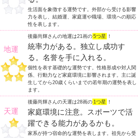
生活面を象徴する運勢です。外部から受ける影響
力を表し、結婚運、家庭運や職場、環境への順応
性を表します。
後藤尚輝さんの地運は21画の
5つ星
！
統率力がある。独立し成功す
地運
る。名誉を手に入れる。
個性を表す基礎的な運勢です。性格形成や対人関
係、行動力など家庭環境に影響されます。主に誕
生してから20歳くらいまでの若年期の運勢を表し
ます。
後藤尚輝さんの天運は28画の
1つ星
！
天運
家庭環境に注意。スポーツで活
躍できる能力があるかも。
家系が持つ宿命的な運勢を表します。祖先から受