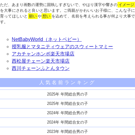
ただ、あまり画数の運勢に固執しすぎないで、やはり漢字や響きの
イメージ
を大事にされると良いと思います。ご両親がかわいいお子様に、こんな子に
育ってほしいと
願い
や
想い
を込めて、名前を考えられる事が何より大事で
す。
NetBabyWorld（ネットベビー）
授乳服とマタニティウェアのスウィートマミー
アカチャンホンポ楽天市場店
西松屋チェーン楽天市場店
西川チェーンふとんタウン
人気名前ランキング
2025年 年間総合男の子
2025年 年間総合女の子
2024年 年間総合男の子
2024年 年間総合女の子
2023年 年間総合男の子