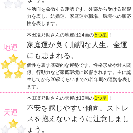
生活面を象徴する運勢です。外部から受ける影響
力を表し、結婚運、家庭運や職場、環境への順応
性を表します。
本田凜乃助さんの地運は24画の
5つ星
！
家庭運が良く順調な人生。金運
地運
にも恵まれる。
個性を表す基礎的な運勢です。性格形成や対人関
係、行動力など家庭環境に影響されます。主に誕
生してから20歳くらいまでの若年期の運勢を表し
ます。
本田凜乃助さんの天運は10画の
1つ星
！
不安を感じやすい傾向。ストレ
天運
スを抱えないように注意しまし
ょう。