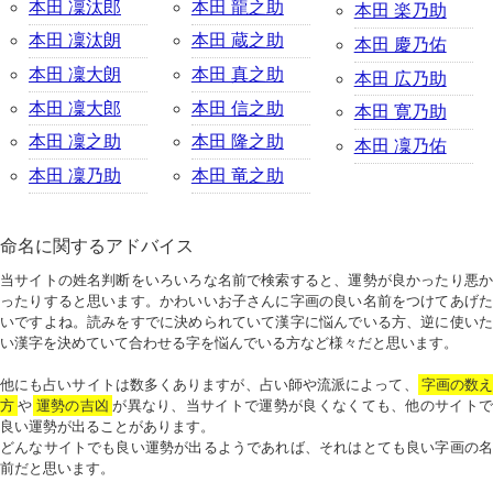
本田 凜汰郎
本田 龍之助
本田 楽乃助
本田 凜汰朗
本田 蔵之助
本田 慶乃佑
本田 凜大朗
本田 真之助
本田 広乃助
本田 凜大郎
本田 信之助
本田 寛乃助
本田 凜之助
本田 隆之助
本田 凜乃佑
本田 凜乃助
本田 竜之助
命名に関するアドバイス
当サイトの姓名判断をいろいろな名前で検索すると、運勢が良かったり悪か
ったりすると思います。かわいいお子さんに字画の良い名前をつけてあげた
いですよね。読みをすでに決められていて漢字に悩んでいる方、逆に使いた
い漢字を決めていて合わせる字を悩んでいる方など様々だと思います。
他にも占いサイトは数多くありますが、占い師や流派によって、
字画の数
方
や
運勢の吉凶
が異なり、当サイトで運勢が良くなくても、他のサイトで
良い運勢が出ることがあります。
どんなサイトでも良い運勢が出るようであれば、それはとても良い字画の名
前だと思います。