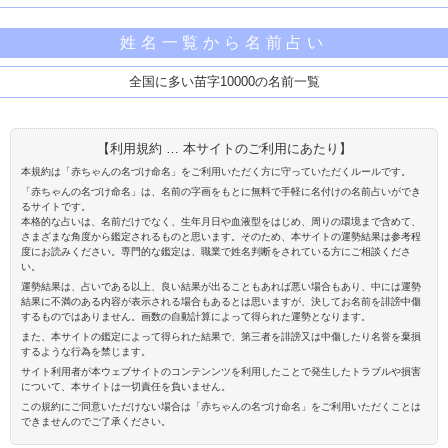
姓名一覧から名前占い
全国に多い苗字10000の名前一覧
【利用規約 … 本サイトのご利用にあたり】
本規約は「赤ちゃんの名づけ命名」をご利用いただく方に守っていただくルールです。
「赤ちゃんの名づけ命名」は、名前の字画をもとに無料で手軽に名付けの名前占いができ
るサイトです。
本格的な占いは、名前だけでなく、生年月日や血液型をはじめ、周りの環境まで含めて、
さまざまな角度から鑑定されるものと思います。そのため、本サイトの運勢結果は参考程
度にお読みください。専門的な鑑定は、職業で姓名判断をされている方にご相談くださ
い。
運勢結果は、占いである以上、良い結果が出ることもあれば悪い場合もあり、中には運勢
結果に不満のある内容が表示される場合もあるとは思いますが、決してお名前を誹謗中傷
するものではありません。画数の自動計算によって得られた運勢となります。
また、本サイトの鑑定によって得られた結果で、第三者を誹謗又は中傷したり名誉を棄損
するような行為を禁じます。
サイト利用者が本ウェブサイトのコンテンンツを利用したことで発生したトラブルや損害
について、本サイトは一切責任を負いません。
この規約にご同意いただけない場合は「赤ちゃんの名づけ命名」をご利用いただくことは
できませんのでご了承ください。