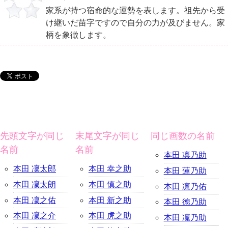
家系が持つ宿命的な運勢を表します。祖先から受
け継いだ苗字ですので自分の力が及びません。家
柄を象徴します。
先頭文字が同じ
末尾文字が同じ
同じ画数の名前
名前
名前
本田 凛乃助
本田 凜太郎
本田 幸之助
本田 蓮乃助
本田 凜太朗
本田 慎之助
本田 凛乃佑
本田 凜之佑
本田 新之助
本田 徳乃助
本田 凜之介
本田 虎之助
本田 凜乃助