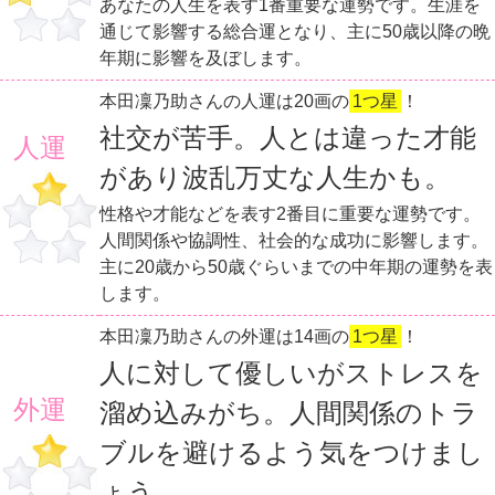
あなたの人生を表す1番重要な運勢です。生涯を
通じて影響する総合運となり、主に50歳以降の晩
年期に影響を及ぼします。
本田凜乃助さんの人運は20画の
1つ星
！
社交が苦手。人とは違った才能
人運
があり波乱万丈な人生かも。
性格や才能などを表す2番目に重要な運勢です。
人間関係や協調性、社会的な成功に影響します。
主に20歳から50歳ぐらいまでの中年期の運勢を表
します。
本田凜乃助さんの外運は14画の
1つ星
！
人に対して優しいがストレスを
外運
溜め込みがち。人間関係のトラ
ブルを避けるよう気をつけまし
ょう。