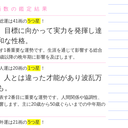
画数の鑑定結果
総運は41画の
5つ星
！
、目標に向かって実力を発揮し達
和な性格。
す1番重要な運勢です。生涯を通じて影響する総合
0歳以降の晩年期に影響を及ぼします。
人運は20画の
1つ星
！
。人とは違った才能があり波乱万
も。
表す2番目に重要な運勢です。人間関係や協調性、
響します。主に20歳から50歳ぐらいまでの中年期の
外運は21画の
5つ星
！