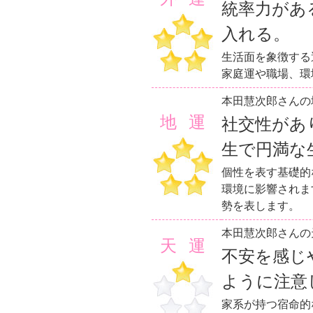
統率力があ
入れる。
生活面を象徴する
家庭運や職場、環
本田慧次郎さんの
地運
社交性があ
生で円満な
個性を表す基礎的
環境に影響されま
勢を表します。
本田慧次郎さんの
天運
不安を感じ
ように注意
家系が持つ宿命的