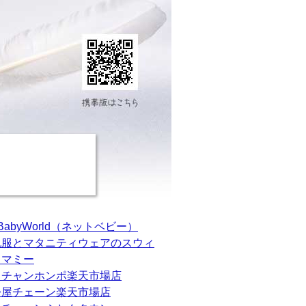
tBabyWorld（ネットベビー）
乳服とマタニティウェアのスウィ
トマミー
カチャンホンポ楽天市場店
松屋チェーン楽天市場店