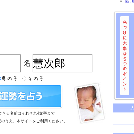
西
名づけに
命名に
できる名前はそれぞれ4文字まで
名前は
意のうえ、本サイトをご利用ください。
苗字と
姓名判