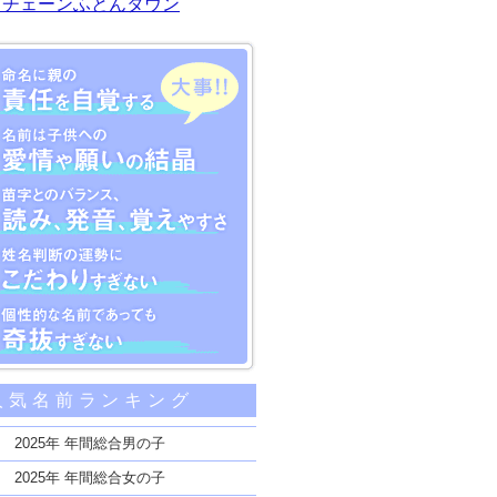
川チェーンふとんタウン
大事な5つのポイント
人気名前ランキング
親の責任を自覚する
子供への愛情や願いの結晶
2025年 年間総合男の子
のバランス、読み、発音、覚えやすさ
2025年 年間総合女の子
断の運勢にこだわりすぎない