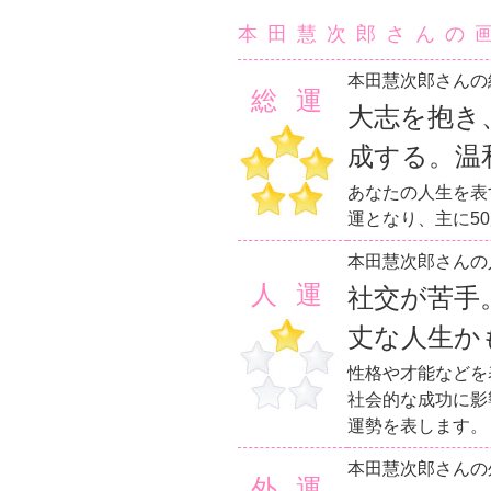
本田慧次郎さんの
本田慧次郎さんの
総運
大志を抱き
成する。温
あなたの人生を表
運となり、主に5
本田慧次郎さんの
人運
社交が苦手
丈な人生か
性格や才能などを
社会的な成功に影
運勢を表します。
本田慧次郎さんの
外運