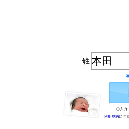
◎入力
利用規約
に同