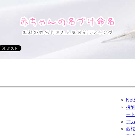
Ne
授
ー
ア
西