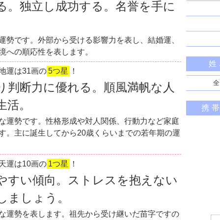
る。独立し成功する。名誉を手に
運勢です。外部から受ける影響力を表し、結婚運、
境への順応性を表します。
姓
地運は31画の
5つ星
！
全
り判断力に優れる。順風満帆な人
生活。
携
な運勢です。性格形成や対人関係、行動力など家庭
す。主に誕生してから20歳くらいまでの若年期の運
天運は10画の
1つ星
！
やすい傾向。ストレスを抱えない
しましょう。
な運勢を表します。祖先から受け継いだ苗字ですの