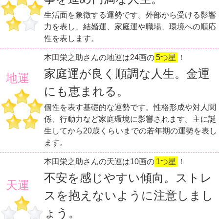
生活面を象徴する運勢です。外部から受ける影響
力を表し、結婚運、家庭運や職場、環境への順応
性を表します。
本田栄之助さんの地運は24画の
5つ星
！
家庭運が良く順調な人生。金運
地運
にも恵まれる。
個性を表す基礎的な運勢です。性格形成や対人関
係、行動力など家庭環境に影響されます。主に誕
生してから20歳くらいまでの若年期の運勢を表し
ます。
本田栄之助さんの天運は10画の
1つ星
！
不安を感じやすい傾向。ストレ
天運
スを抱えないように注意しまし
ょう。