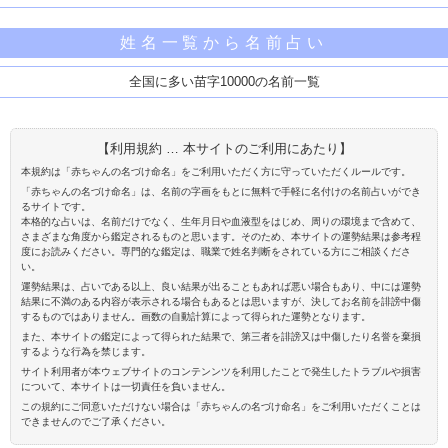
姓名一覧から名前占い
全国に多い苗字10000の名前一覧
【利用規約 … 本サイトのご利用にあたり】
本規約は「赤ちゃんの名づけ命名」をご利用いただく方に守っていただくルールです。
「赤ちゃんの名づけ命名」は、名前の字画をもとに無料で手軽に名付けの名前占いができ
るサイトです。
本格的な占いは、名前だけでなく、生年月日や血液型をはじめ、周りの環境まで含めて、
さまざまな角度から鑑定されるものと思います。そのため、本サイトの運勢結果は参考程
度にお読みください。専門的な鑑定は、職業で姓名判断をされている方にご相談くださ
い。
運勢結果は、占いである以上、良い結果が出ることもあれば悪い場合もあり、中には運勢
結果に不満のある内容が表示される場合もあるとは思いますが、決してお名前を誹謗中傷
するものではありません。画数の自動計算によって得られた運勢となります。
また、本サイトの鑑定によって得られた結果で、第三者を誹謗又は中傷したり名誉を棄損
するような行為を禁じます。
サイト利用者が本ウェブサイトのコンテンンツを利用したことで発生したトラブルや損害
について、本サイトは一切責任を負いません。
この規約にご同意いただけない場合は「赤ちゃんの名づけ命名」をご利用いただくことは
できませんのでご了承ください。