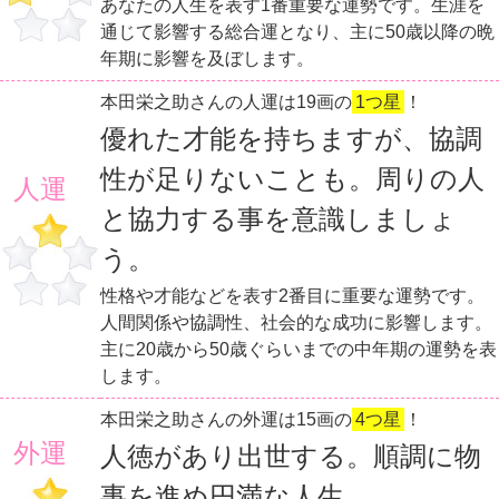
あなたの人生を表す1番重要な運勢です。生涯を
通じて影響する総合運となり、主に50歳以降の晩
年期に影響を及ぼします。
本田栄之助さんの人運は19画の
1つ星
！
優れた才能を持ちますが、協調
性が足りないことも。周りの人
人運
と協力する事を意識しましょ
う。
性格や才能などを表す2番目に重要な運勢です。
人間関係や協調性、社会的な成功に影響します。
主に20歳から50歳ぐらいまでの中年期の運勢を表
します。
本田栄之助さんの外運は15画の
4つ星
！
外運
人徳があり出世する。順調に物
事を進め円満な人生。