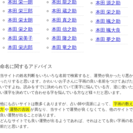
本田 栄一朗
本田 龍之助
本田 源之助
本田 栄三郎
本田 蔵之助
本田 栄之助
本田 栄太朗
本田 真之助
本田 颯之助
本田 栄之助
本田 信之助
本田 颯大良
本田 栄美子
本田 隆之助
本田 夢之助
本田 栄志郎
本田 竜之助
命名に関するアドバイス
当サイトの姓名判断をいろいろな名前で検索すると、運勢が良かったり悪か
ったりすると思います。かわいいお子さんに字画の良い名前をつけてあげた
いですよね。読みをすでに決められていて漢字に悩んでいる方、逆に使いた
い漢字を決めていて合わせる字を悩んでいる方など様々だと思います。
他にも占いサイトは数多くありますが、占い師や流派によって、
字画の数
方
や
運勢の吉凶
が異なり、当サイトで運勢が良くなくても、他のサイトで
良い運勢が出ることがあります。
どんなサイトでも良い運勢が出るようであれば、それはとても良い字画の名
前だと思います。