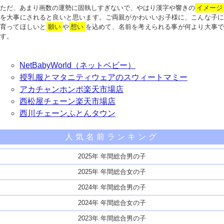
ただ、あまり画数の運勢に固執しすぎないで、やはり漢字や響きの
イメージ
を大事にされると良いと思います。ご両親がかわいいお子様に、こんな子に
育ってほしいと
願い
や
想い
を込めて、名前を考えられる事が何より大事で
す。
NetBabyWorld（ネットベビー）
授乳服とマタニティウェアのスウィートマミー
アカチャンホンポ楽天市場店
西松屋チェーン楽天市場店
西川チェーンふとんタウン
人気名前ランキング
2025年 年間総合男の子
2025年 年間総合女の子
2024年 年間総合男の子
2024年 年間総合女の子
2023年 年間総合男の子