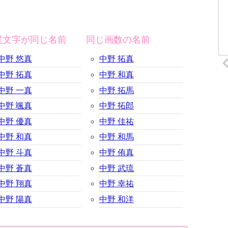
尾文字が同じ名前
同じ画数の名前
中野 悠真
中野 拓真
中野 拓真
中野 和真
中野 一真
中野 拓馬
中野 颯真
中野 拓郎
中野 優真
中野 佳祐
中野 和真
中野 和馬
中野 斗真
中野 侑真
中野 蒼真
中野 武琉
中野 翔真
中野 幸祐
中野 陽真
中野 和洋