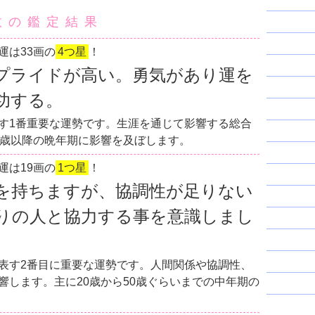
数の鑑定結果
運は33画の
4つ星
！
プライドが高い。勇気があり運を
功する。
す1番重要な運勢です。生涯を通じて影響する総合
0歳以降の晩年期に影響を及ぼします。
運は19画の
1つ星
！
を持ちますが、協調性が足りない
りの人と協力する事を意識しまし
表す2番目に重要な運勢です。人間関係や協調性、
響します。主に20歳から50歳ぐらいまでの中年期の