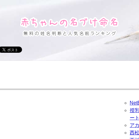
Ne
授
ー
ア
西