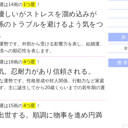
運は14画の
1つ星
！
優しいがストレスを溜め込みが
係のトラブルを避けるよう気をつ
。
姓
運勢です。外部から受ける影響力を表し、結婚運、
全
境への順応性を表します。
運は18画の
4つ星
！
携
気。忍耐力があり信頼される。
な運勢です。性格形成や対人関係、行動力など家庭
す。主に誕生してから20歳くらいまでの若年期の運
運は15画の
4つ星
！
出世する。順調に物事を進め円満