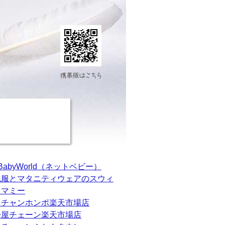
tBabyWorld（ネットベビー）
乳服とマタニティウェアのスウィ
トマミー
カチャンホンポ楽天市場店
松屋チェーン楽天市場店