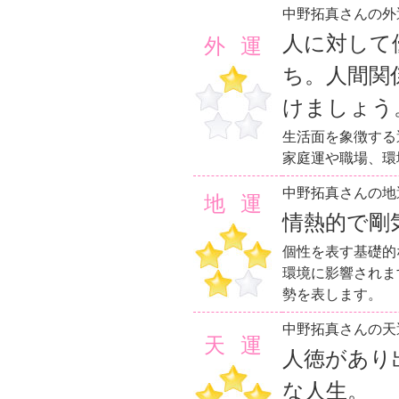
中野拓真さんの外
人に対して
外運
ち。人間関
けましょう
生活面を象徴する
家庭運や職場、環
中野拓真さんの地
地運
情熱的で剛
個性を表す基礎的
環境に影響されま
勢を表します。
中野拓真さんの天
天運
人徳があり
な人生。