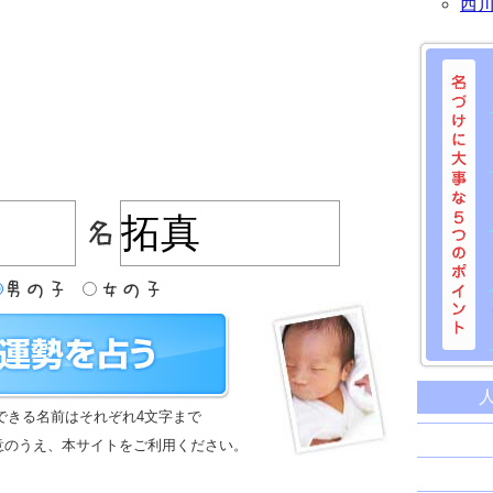
西
名づけに
命名に
できる名前はそれぞれ4文字まで
名前は
意のうえ、本サイトをご利用ください。
苗字と
姓名判