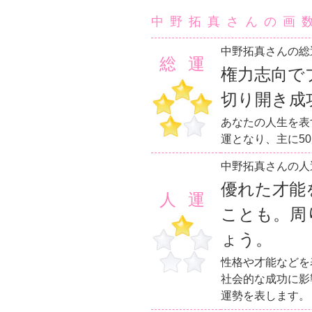
中野拓真さんの画
中野拓真さんの総
総運
権力志向で
切り開き成
あなたの人生を表
運となり、主に5
中野拓真さんの人
優れた才能
人運
ことも。周
ょう。
性格や才能などを
社会的な成功に影
運勢を表します。