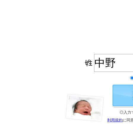
◎入力
利用規約
に同