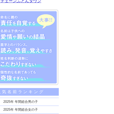
川チェーンふとんタウン
大事な5つのポイント
人気名前ランキング
親の責任を自覚する
子供への愛情や願いの結晶
2025年 年間総合男の子
のバランス、読み、発音、覚えやすさ
2025年 年間総合女の子
断の運勢にこだわりすぎない