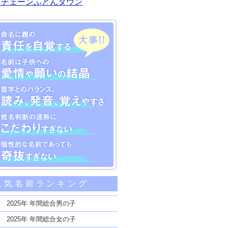
川チェーンふとんタウン
大事な5つのポイント
人気名前ランキング
親の責任を自覚する
子供への愛情や願いの結晶
2025年 年間総合男の子
のバランス、読み、発音、覚えやすさ
2025年 年間総合女の子
断の運勢にこだわりすぎない