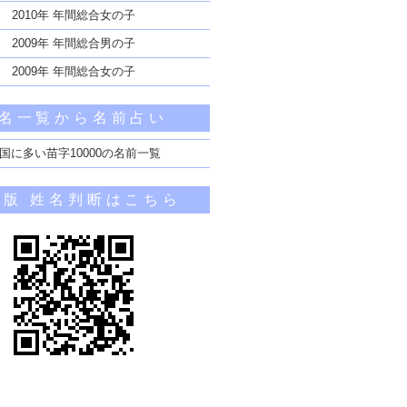
2010年 年間総合女の子
2009年 年間総合男の子
2009年 年間総合女の子
名一覧から名前占い
国に多い苗字10000の名前一覧
帯版 姓名判断はこちら