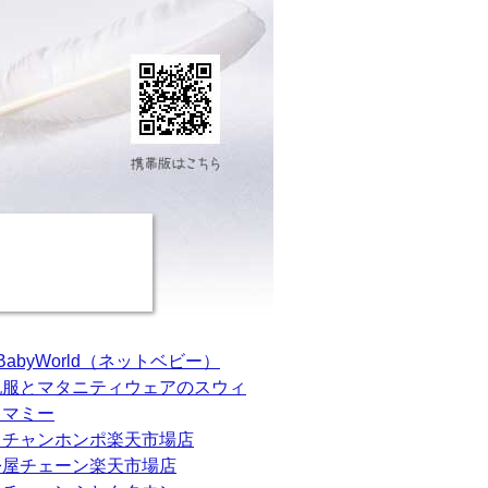
tBabyWorld（ネットベビー）
乳服とマタニティウェアのスウィ
トマミー
カチャンホンポ楽天市場店
松屋チェーン楽天市場店