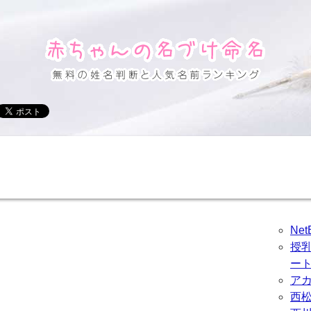
Ne
授
ー
ア
西