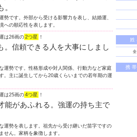
も。
運勢です。外部から受ける影響力を表し、結婚運、
境への順応性を表します。
運は26画の
2つ星
！
姓
も。信頼できる人を大事にしまし
全
携
な運勢です。性格形成や対人関係、行動力など家庭
す。主に誕生してから20歳くらいまでの若年期の運
運は25画の
4つ星
！
才能があふれる。強運の持ち主で
な運勢を表します。祖先から受け継いだ苗字ですの
ません。家柄を象徴します。