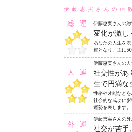
伊藤恵実さんの画
総運
伊藤恵実さんの総
変化が激し
あなたの人生を表
運となり、主に5
伊藤恵実さんの人
人運
社交性があ
生で円満な
性格や才能などを
社会的な成功に影
運勢を表します。
伊藤恵実さんの外
外運
社交が苦手