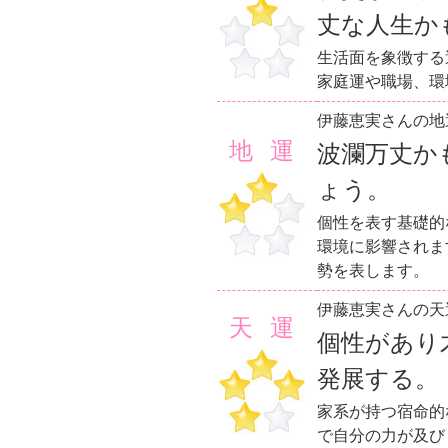
丈な人生か
生活面を象徴する
家庭運や職場、環
伊藤恵実さんの地
地運
波瀾万丈か
ょう。
個性を表す基礎的
環境に影響されま
勢を表します。
伊藤恵実さんの天
天運
個性があり
発展する。
家系が持つ宿命的
で自分の力が及び