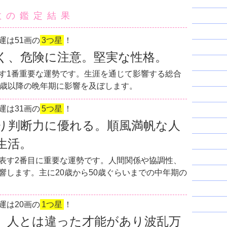
数の鑑定結果
運は51画の
3つ星
！
く、危険に注意。堅実な性格。
す1番重要な運勢です。生涯を通じて影響する総合
0歳以降の晩年期に影響を及ぼします。
運は31画の
5つ星
！
り判断力に優れる。順風満帆な人
生活。
表す2番目に重要な運勢です。人間関係や協調性、
響します。主に20歳から50歳ぐらいまでの中年期の
運は20画の
1つ星
！
。人とは違った才能があり波乱万