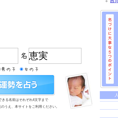
西
名づけに
命名に
できる名前はそれぞれ4文字まで
名前は
意のうえ、本サイトをご利用ください。
苗字と
姓名判