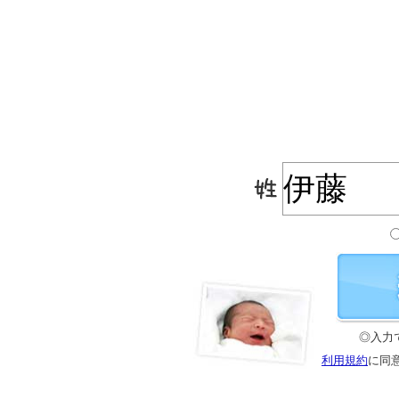
◎入力
利用規約
に同