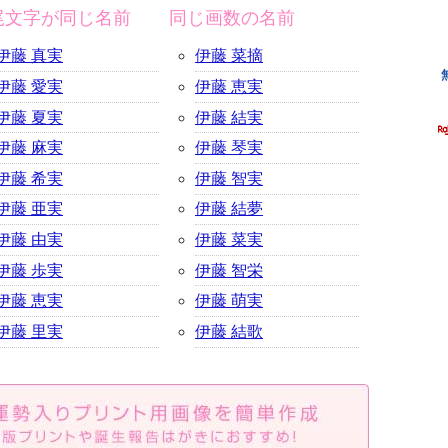
尾文字が同じ名前
同じ画数の名前
伊藤 真実
伊藤 菜摘
伊藤 愛実
伊藤 恵実
伊藤 夏実
伊藤 結実
伊藤 麻実
伊藤 琴実
伊藤 希実
伊藤 智実
伊藤 亜実
伊藤 結夢
伊藤 由実
伊藤 菜実
伊藤 歩実
伊藤 智栄
伊藤 恵実
伊藤 萌実
伊藤 里実
伊藤 結歌