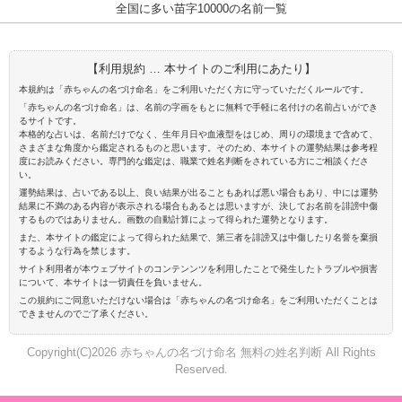
全国に多い苗字10000の名前一覧
【利用規約 … 本サイトのご利用にあたり】
本規約は「赤ちゃんの名づけ命名」をご利用いただく方に守っていただくルールです。
「赤ちゃんの名づけ命名」は、名前の字画をもとに無料で手軽に名付けの名前占いができ
るサイトです。
本格的な占いは、名前だけでなく、生年月日や血液型をはじめ、周りの環境まで含めて、
さまざまな角度から鑑定されるものと思います。そのため、本サイトの運勢結果は参考程
度にお読みください。専門的な鑑定は、職業で姓名判断をされている方にご相談くださ
い。
運勢結果は、占いである以上、良い結果が出ることもあれば悪い場合もあり、中には運勢
結果に不満のある内容が表示される場合もあるとは思いますが、決してお名前を誹謗中傷
するものではありません。画数の自動計算によって得られた運勢となります。
また、本サイトの鑑定によって得られた結果で、第三者を誹謗又は中傷したり名誉を棄損
するような行為を禁じます。
サイト利用者が本ウェブサイトのコンテンンツを利用したことで発生したトラブルや損害
について、本サイトは一切責任を負いません。
この規約にご同意いただけない場合は「赤ちゃんの名づけ命名」をご利用いただくことは
できませんのでご了承ください。
Copyright(C)2026 赤ちゃんの名づけ命名 無料の姓名判断 All Rights
Reserved.