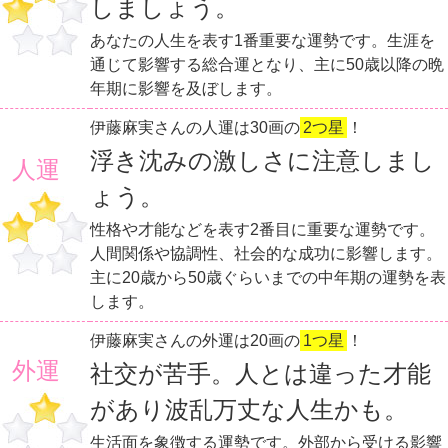
しましょう。
あなたの人生を表す1番重要な運勢です。生涯を
通じて影響する総合運となり、主に50歳以降の晩
年期に影響を及ぼします。
伊藤麻実さんの人運は30画の
2つ星
！
浮き沈みの激しさに注意しまし
人運
ょう。
性格や才能などを表す2番目に重要な運勢です。
人間関係や協調性、社会的な成功に影響します。
主に20歳から50歳ぐらいまでの中年期の運勢を表
します。
伊藤麻実さんの外運は20画の
1つ星
！
外運
社交が苦手。人とは違った才能
があり波乱万丈な人生かも。
生活面を象徴する運勢です。外部から受ける影響