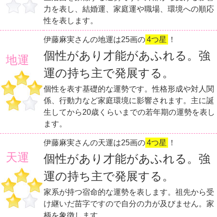
力を表し、結婚運、家庭運や職場、環境への順応
性を表します。
伊藤麻実さんの地運は25画の
4つ星
！
個性があり才能があふれる。強
地運
運の持ち主で発展する。
個性を表す基礎的な運勢です。性格形成や対人関
係、行動力など家庭環境に影響されます。主に誕
生してから20歳くらいまでの若年期の運勢を表し
ます。
伊藤麻実さんの天運は25画の
4つ星
！
天運
個性があり才能があふれる。強
運の持ち主で発展する。
家系が持つ宿命的な運勢を表します。祖先から受
け継いだ苗字ですので自分の力が及びません。家
柄を象徴します。