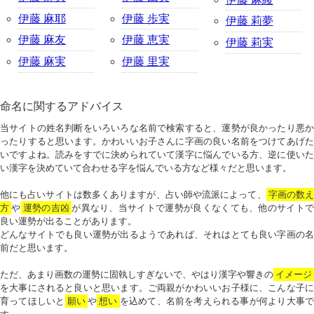
伊藤 麻耶
伊藤 歩実
伊藤 莉夢
伊藤 麻友
伊藤 恵実
伊藤 莉実
伊藤 麻実
伊藤 里実
命名に関するアドバイス
当サイトの姓名判断をいろいろな名前で検索すると、運勢が良かったり悪か
ったりすると思います。かわいいお子さんに字画の良い名前をつけてあげた
いですよね。読みをすでに決められていて漢字に悩んでいる方、逆に使いた
い漢字を決めていて合わせる字を悩んでいる方など様々だと思います。
他にも占いサイトは数多くありますが、占い師や流派によって、
字画の数
方
や
運勢の吉凶
が異なり、当サイトで運勢が良くなくても、他のサイトで
良い運勢が出ることがあります。
どんなサイトでも良い運勢が出るようであれば、それはとても良い字画の名
前だと思います。
ただ、あまり画数の運勢に固執しすぎないで、やはり漢字や響きの
イメージ
を大事にされると良いと思います。ご両親がかわいいお子様に、こんな子に
育ってほしいと
願い
や
想い
を込めて、名前を考えられる事が何より大事で