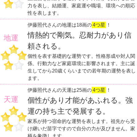
力を表し、結婚運、家庭運や職場、環境への順応
性を表します。
伊藤照代さんの地運は18画の
4つ星
！
情熱的で剛気。忍耐力があり信
地運
頼される。
個性を表す基礎的な運勢です。性格形成や対人関
係、行動力など家庭環境に影響されます。主に誕
生してから20歳くらいまでの若年期の運勢を表し
ます。
伊藤照代さんの天運は25画の
4つ星
！
天運
個性があり才能があふれる。強
運の持ち主で発展する。
家系が持つ宿命的な運勢を表します。祖先から受
け継いだ苗字ですので自分の力が及びません。家
柄を象徴します。