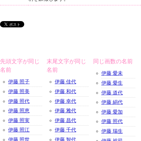
先頭文字が同じ
末尾文字が同じ
同じ画数の名前
名前
名前
伊藤 愛未
伊藤 照子
伊藤 佳代
伊藤 愛生
伊藤 照美
伊藤 和代
伊藤 道代
伊藤 照代
伊藤 幸代
伊藤 絹代
伊藤 照恵
伊藤 雅代
伊藤 愛加
伊藤 照実
伊藤 昌代
伊藤 照代
伊藤 照江
伊藤 千代
伊藤 瑞生
伊藤 照世
伊藤 智代
伊藤 裕司