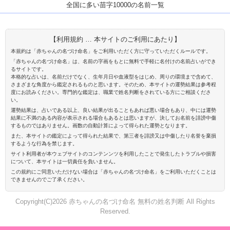
全国に多い苗字10000の名前一覧
【利用規約 … 本サイトのご利用にあたり】
本規約は「赤ちゃんの名づけ命名」をご利用いただく方に守っていただくルールです。
「赤ちゃんの名づけ命名」は、名前の字画をもとに無料で手軽に名付けの名前占いができ
るサイトです。
本格的な占いは、名前だけでなく、生年月日や血液型をはじめ、周りの環境まで含めて、
さまざまな角度から鑑定されるものと思います。そのため、本サイトの運勢結果は参考程
度にお読みください。専門的な鑑定は、職業で姓名判断をされている方にご相談くださ
い。
運勢結果は、占いである以上、良い結果が出ることもあれば悪い場合もあり、中には運勢
結果に不満のある内容が表示される場合もあるとは思いますが、決してお名前を誹謗中傷
するものではありません。画数の自動計算によって得られた運勢となります。
また、本サイトの鑑定によって得られた結果で、第三者を誹謗又は中傷したり名誉を棄損
するような行為を禁じます。
サイト利用者が本ウェブサイトのコンテンンツを利用したことで発生したトラブルや損害
について、本サイトは一切責任を負いません。
この規約にご同意いただけない場合は「赤ちゃんの名づけ命名」をご利用いただくことは
できませんのでご了承ください。
Copyright(C)2026 赤ちゃんの名づけ命名 無料の姓名判断 All Rights
Reserved.