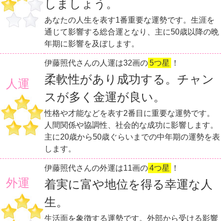
しましょう。
あなたの人生を表す1番重要な運勢です。生涯を
通じて影響する総合運となり、主に50歳以降の晩
年期に影響を及ぼします。
伊藤照代さんの人運は32画の
5つ星
！
柔軟性があり成功する。チャン
人運
スが多く金運が良い。
性格や才能などを表す2番目に重要な運勢です。
人間関係や協調性、社会的な成功に影響します。
主に20歳から50歳ぐらいまでの中年期の運勢を表
します。
伊藤照代さんの外運は11画の
4つ星
！
外運
着実に富や地位を得る幸運な人
生。
生活面を象徴する運勢です。外部から受ける影響