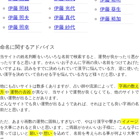
伊藤 照枝
伊藤 光代
伊藤 葵生
伊藤 照夫
伊藤 真代
伊藤 裕加
伊藤 照幸
伊藤 紗代
命名に関するアドバイス
当サイトの姓名判断をいろいろな名前で検索すると、運勢が良かったり悪か
ったりすると思います。かわいいお子さんに字画の良い名前をつけてあげた
いですよね。読みをすでに決められていて漢字に悩んでいる方、逆に使いた
い漢字を決めていて合わせる字を悩んでいる方など様々だと思います。
他にも占いサイトは数多くありますが、占い師や流派によって、
字画の数
方
や
運勢の吉凶
が異なり、当サイトで運勢が良くなくても、他のサイトで
良い運勢が出ることがあります。
どんなサイトでも良い運勢が出るようであれば、それはとても良い字画の名
前だと思います。
ただ、あまり画数の運勢に固執しすぎないで、やはり漢字や響きの
イメージ
を大事にされると良いと思います。ご両親がかわいいお子様に、こんな子に
育ってほしいと
願い
や
想い
を込めて、名前を考えられる事が何より大事で