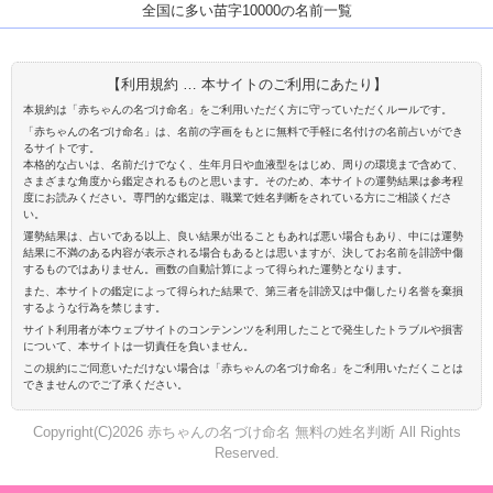
全国に多い苗字10000の名前一覧
【利用規約 … 本サイトのご利用にあたり】
本規約は「赤ちゃんの名づけ命名」をご利用いただく方に守っていただくルールです。
「赤ちゃんの名づけ命名」は、名前の字画をもとに無料で手軽に名付けの名前占いができ
るサイトです。
本格的な占いは、名前だけでなく、生年月日や血液型をはじめ、周りの環境まで含めて、
さまざまな角度から鑑定されるものと思います。そのため、本サイトの運勢結果は参考程
度にお読みください。専門的な鑑定は、職業で姓名判断をされている方にご相談くださ
い。
運勢結果は、占いである以上、良い結果が出ることもあれば悪い場合もあり、中には運勢
結果に不満のある内容が表示される場合もあるとは思いますが、決してお名前を誹謗中傷
するものではありません。画数の自動計算によって得られた運勢となります。
また、本サイトの鑑定によって得られた結果で、第三者を誹謗又は中傷したり名誉を棄損
するような行為を禁じます。
サイト利用者が本ウェブサイトのコンテンンツを利用したことで発生したトラブルや損害
について、本サイトは一切責任を負いません。
この規約にご同意いただけない場合は「赤ちゃんの名づけ命名」をご利用いただくことは
できませんのでご了承ください。
Copyright(C)2026 赤ちゃんの名づけ命名 無料の姓名判断 All Rights
Reserved.