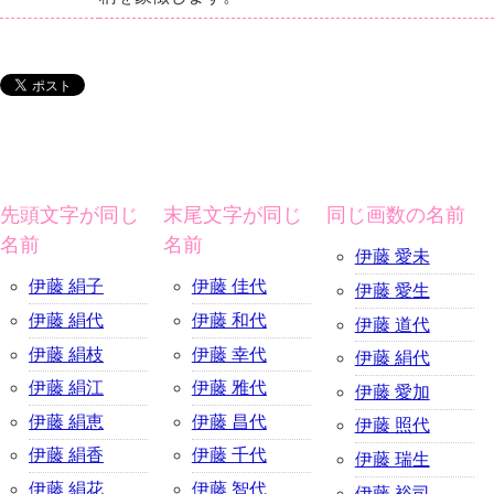
先頭文字が同じ
末尾文字が同じ
同じ画数の名前
名前
名前
伊藤 愛未
伊藤 絹子
伊藤 佳代
伊藤 愛生
伊藤 絹代
伊藤 和代
伊藤 道代
伊藤 絹枝
伊藤 幸代
伊藤 絹代
伊藤 絹江
伊藤 雅代
伊藤 愛加
伊藤 絹恵
伊藤 昌代
伊藤 照代
伊藤 絹香
伊藤 千代
伊藤 瑞生
伊藤 絹花
伊藤 智代
伊藤 裕司