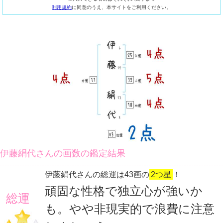
利用規約
に同意のうえ、本サイトをご利用ください。
伊藤絹代さんの画数の鑑定結果
伊藤絹代さんの総運は43画の
2つ星
！
頑固な性格で独立心が強いか
総運
も。やや非現実的で浪費に注意