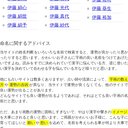
伊藤 絹心
伊藤 光代
伊藤 葵生
伊藤 絹世
伊藤 真代
伊藤 裕加
伊藤 絹予
伊藤 紗代
命名に関するアドバイス
当サイトの姓名判断をいろいろな名前で検索すると、運勢が良かったり悪か
ったりすると思います。かわいいお子さんに字画の良い名前をつけてあげた
いですよね。読みをすでに決められていて漢字に悩んでいる方、逆に使いた
い漢字を決めていて合わせる字を悩んでいる方など様々だと思います。
他にも占いサイトは数多くありますが、占い師や流派によって、
字画の数
方
や
運勢の吉凶
が異なり、当サイトで運勢が良くなくても、他のサイトで
良い運勢が出ることがあります。
どんなサイトでも良い運勢が出るようであれば、それはとても良い字画の名
前だと思います。
ただ、あまり画数の運勢に固執しすぎないで、やはり漢字や響きの
イメージ
を大事にされると良いと思います。ご両親がかわいいお子様に、こんな子に
育ってほしいと
願い
や
想い
を込めて、名前を考えられる事が何より大事で