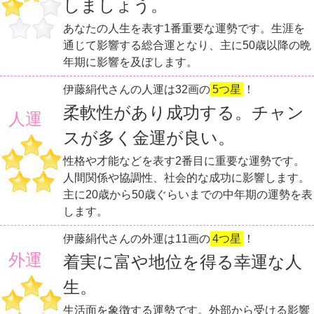
しましょう。
あなたの人生を表す1番重要な運勢です。生涯を
通じて影響する総合運となり、主に50歳以降の晩
年期に影響を及ぼします。
伊藤絹代さんの人運は32画の
5つ星
！
柔軟性があり成功する。チャン
人運
スが多く金運が良い。
性格や才能などを表す2番目に重要な運勢です。
人間関係や協調性、社会的な成功に影響します。
主に20歳から50歳ぐらいまでの中年期の運勢を表
します。
伊藤絹代さんの外運は11画の
4つ星
！
外運
着実に富や地位を得る幸運な人
生。
生活面を象徴する運勢です。外部から受ける影響