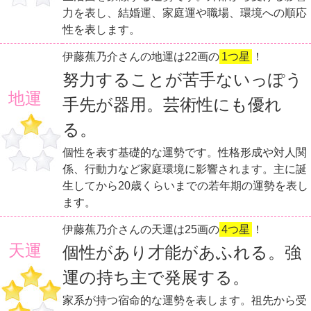
力を表し、結婚運、家庭運や職場、環境への順応
性を表します。
伊藤蕉乃介さんの地運は22画の
1つ星
！
努力することが苦手ないっぽう
地運
手先が器用。芸術性にも優れ
る。
個性を表す基礎的な運勢です。性格形成や対人関
係、行動力など家庭環境に影響されます。主に誕
生してから20歳くらいまでの若年期の運勢を表し
ます。
伊藤蕉乃介さんの天運は25画の
4つ星
！
天運
個性があり才能があふれる。強
運の持ち主で発展する。
家系が持つ宿命的な運勢を表します。祖先から受