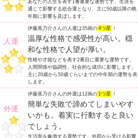
あなたの人生を表す1番重要な運勢です。生涯を
通じて影響する総合運となり、主に50歳以降の晩
年期に影響を及ぼします。
伊藤蕉乃介さんの人運は35画の
4つ星
！
温厚な性格で感受性が高い。穏
人運
和な性格で人望が厚い。
性格や才能などを表す2番目に重要な運勢です。
人間関係や協調性、社会的な成功に影響します。
主に20歳から50歳ぐらいまでの中年期の運勢を表
します。
伊藤蕉乃介さんの外運は12画の
1つ星
！
簡単な失敗で諦めてしまいやす
外運
いかも。着実に行動すると良い
でしょう。
生活面を象徴する運勢です。外部から受ける影響