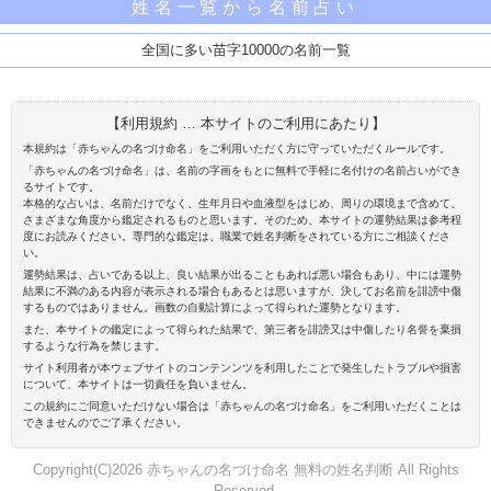
姓名一覧から名前占い
全国に多い苗字10000の名前一覧
【利用規約 … 本サイトのご利用にあたり】
本規約は「赤ちゃんの名づけ命名」をご利用いただく方に守っていただくルールです。
「赤ちゃんの名づけ命名」は、名前の字画をもとに無料で手軽に名付けの名前占いができ
るサイトです。
本格的な占いは、名前だけでなく、生年月日や血液型をはじめ、周りの環境まで含めて、
さまざまな角度から鑑定されるものと思います。そのため、本サイトの運勢結果は参考程
度にお読みください。専門的な鑑定は、職業で姓名判断をされている方にご相談くださ
い。
運勢結果は、占いである以上、良い結果が出ることもあれば悪い場合もあり、中には運勢
結果に不満のある内容が表示される場合もあるとは思いますが、決してお名前を誹謗中傷
するものではありません。画数の自動計算によって得られた運勢となります。
また、本サイトの鑑定によって得られた結果で、第三者を誹謗又は中傷したり名誉を棄損
するような行為を禁じます。
サイト利用者が本ウェブサイトのコンテンンツを利用したことで発生したトラブルや損害
について、本サイトは一切責任を負いません。
この規約にご同意いただけない場合は「赤ちゃんの名づけ命名」をご利用いただくことは
できませんのでご了承ください。
Copyright(C)2026 赤ちゃんの名づけ命名 無料の姓名判断 All Rights
Reserved.