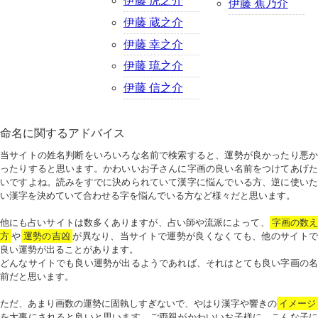
伊藤 虎之介
伊藤 蕉乃介
伊藤 蔵之介
伊藤 幸之介
伊藤 琉之介
伊藤 信之介
命名に関するアドバイス
当サイトの姓名判断をいろいろな名前で検索すると、運勢が良かったり悪か
ったりすると思います。かわいいお子さんに字画の良い名前をつけてあげた
いですよね。読みをすでに決められていて漢字に悩んでいる方、逆に使いた
い漢字を決めていて合わせる字を悩んでいる方など様々だと思います。
他にも占いサイトは数多くありますが、占い師や流派によって、
字画の数
方
や
運勢の吉凶
が異なり、当サイトで運勢が良くなくても、他のサイトで
良い運勢が出ることがあります。
どんなサイトでも良い運勢が出るようであれば、それはとても良い字画の名
前だと思います。
ただ、あまり画数の運勢に固執しすぎないで、やはり漢字や響きの
イメージ
を大事にされると良いと思います。ご両親がかわいいお子様に、こんな子に