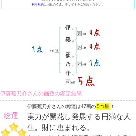
利用規約
に同意のうえ、本サイトをご利用ください。
伊藤蕉乃介さんの画数の鑑定結果
伊藤蕉乃介さんの総運は47画の
5つ星
！
総運
実力が開花し発展する円満な人
生。財に恵まれる。