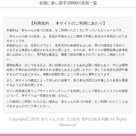
全国に多い苗字10000の名前一覧
【利用規約 … 本サイトのご利用にあたり】
本規約は「赤ちゃんの名づけ命名」をご利用いただく方に守っていただくルールです。
「赤ちゃんの名づけ命名」は、名前の字画をもとに無料で手軽に名付けの名前占いができ
るサイトです。
本格的な占いは、名前だけでなく、生年月日や血液型をはじめ、周りの環境まで含めて、
さまざまな角度から鑑定されるものと思います。そのため、本サイトの運勢結果は参考程
度にお読みください。専門的な鑑定は、職業で姓名判断をされている方にご相談くださ
い。
運勢結果は、占いである以上、良い結果が出ることもあれば悪い場合もあり、中には運勢
結果に不満のある内容が表示される場合もあるとは思いますが、決してお名前を誹謗中傷
するものではありません。画数の自動計算によって得られた運勢となります。
また、本サイトの鑑定によって得られた結果で、第三者を誹謗又は中傷したり名誉を棄損
するような行為を禁じます。
サイト利用者が本ウェブサイトのコンテンンツを利用したことで発生したトラブルや損害
について、本サイトは一切責任を負いません。
この規約にご同意いただけない場合は「赤ちゃんの名づけ命名」をご利用いただくことは
できませんのでご了承ください。
Copyright(C)2026 赤ちゃんの名づけ命名 無料の姓名判断 All Rights
Reserved.