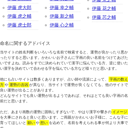
伊藤 虎大郎
伊藤 幸之輔
伊藤 花之輔
伊藤 虎之輔
伊藤 新之輔
伊藤 芯之輔
伊藤 虎士郎
伊藤 心之輔
命名に関するアドバイス
当サイトの姓名判断をいろいろな名前で検索すると、運勢が良かったり悪か
ったりすると思います。かわいいお子さんに字画の良い名前をつけてあげた
いですよね。読みをすでに決められていて漢字に悩んでいる方、逆に使いた
い漢字を決めていて合わせる字を悩んでいる方など様々だと思います。
他にも占いサイトは数多くありますが、占い師や流派によって、
字画の数
方
や
運勢の吉凶
が異なり、当サイトで運勢が良くなくても、他のサイトで
良い運勢が出ることがあります。
どんなサイトでも良い運勢が出るようであれば、それはとても良い字画の名
前だと思います。
ただ、あまり画数の運勢に固執しすぎないで、やはり漢字や響きの
イメージ
を大事にされると良いと思います。ご両親がかわいいお子様に、こんな子に
育ってほしいと
願い
や
想い
を込めて、名前を考えられる事が何より大事で