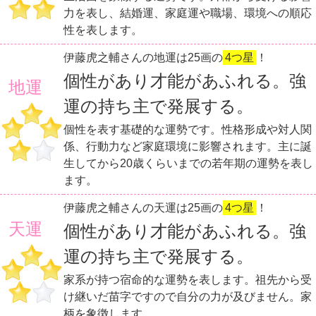
力を表し、結婚運、家庭運や職場、環境への順応
性を表します。
伊藤虎之輔さんの地運は25画の
4つ星
！
個性があり才能があふれる。強
地運
運の持ち主で発展する。
個性を表す基礎的な運勢です。性格形成や対人関
係、行動力など家庭環境に影響されます。主に誕
生してから20歳くらいまでの若年期の運勢を表し
ます。
伊藤虎之輔さんの天運は25画の
4つ星
！
天運
個性があり才能があふれる。強
運の持ち主で発展する。
家系が持つ宿命的な運勢を表します。祖先から受
け継いだ苗字ですので自分の力が及びません。家
柄を象徴します。