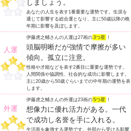
しましょう。
あなたの人生を表す1番重要な運勢です。生涯を
通じて影響する総合運となり、主に50歳以降の晩
年期に影響を及ぼします。
伊藤虎之輔さんの人運は27画の
3つ星
！
頭脳明晰だが強情で摩擦が多い
人運
傾向。孤立に注意。
性格や才能などを表す2番目に重要な運勢です。
人間関係や協調性、社会的な成功に影響します。
主に20歳から50歳ぐらいまでの中年期の運勢を表
します。
伊藤虎之輔さんの外運は23画の
5つ星
！
外運
想像力に優れ活力がある。一代
で成功し名誉を手に入れる。
生活面を象徴する運勢です。外部から受ける影響