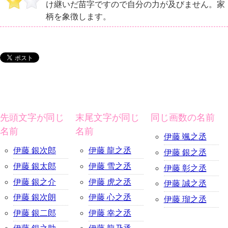
け継いだ苗字ですので自分の力が及びません。家
柄を象徴します。
先頭文字が同じ
末尾文字が同じ
同じ画数の名前
名前
名前
伊藤 颯之丞
伊藤 銀次郎
伊藤 龍之丞
伊藤 銀之丞
伊藤 銀太郎
伊藤 雪之丞
伊藤 彰之丞
伊藤 銀之介
伊藤 虎之丞
伊藤 誠之丞
伊藤 銀次朗
伊藤 心之丞
伊藤 瑠之丞
伊藤 銀二郎
伊藤 幸之丞