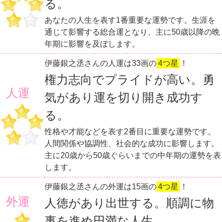
る。
あなたの人生を表す1番重要な運勢です。生涯を
通じて影響する総合運となり、主に50歳以降の晩
年期に影響を及ぼします。
伊藤銀之丞さんの人運は33画の
4つ星
！
権力志向でプライドが高い。勇
人運
気があり運を切り開き成功す
る。
性格や才能などを表す2番目に重要な運勢です。
人間関係や協調性、社会的な成功に影響します。
主に20歳から50歳ぐらいまでの中年期の運勢を表
します。
伊藤銀之丞さんの外運は15画の
4つ星
！
外運
人徳があり出世する。順調に物
事を進め円満な人生。