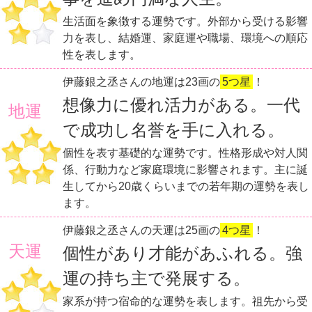
生活面を象徴する運勢です。外部から受ける影響
力を表し、結婚運、家庭運や職場、環境への順応
性を表します。
伊藤銀之丞さんの地運は23画の
5つ星
！
想像力に優れ活力がある。一代
地運
で成功し名誉を手に入れる。
個性を表す基礎的な運勢です。性格形成や対人関
係、行動力など家庭環境に影響されます。主に誕
生してから20歳くらいまでの若年期の運勢を表し
ます。
伊藤銀之丞さんの天運は25画の
4つ星
！
天運
個性があり才能があふれる。強
運の持ち主で発展する。
家系が持つ宿命的な運勢を表します。祖先から受