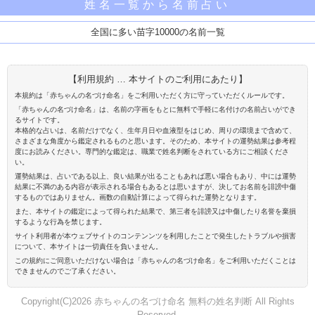
姓名一覧から名前占い
全国に多い苗字10000の名前一覧
【利用規約 … 本サイトのご利用にあたり】
本規約は「赤ちゃんの名づけ命名」をご利用いただく方に守っていただくルールです。
「赤ちゃんの名づけ命名」は、名前の字画をもとに無料で手軽に名付けの名前占いができ
るサイトです。
本格的な占いは、名前だけでなく、生年月日や血液型をはじめ、周りの環境まで含めて、
さまざまな角度から鑑定されるものと思います。そのため、本サイトの運勢結果は参考程
度にお読みください。専門的な鑑定は、職業で姓名判断をされている方にご相談くださ
い。
運勢結果は、占いである以上、良い結果が出ることもあれば悪い場合もあり、中には運勢
結果に不満のある内容が表示される場合もあるとは思いますが、決してお名前を誹謗中傷
するものではありません。画数の自動計算によって得られた運勢となります。
また、本サイトの鑑定によって得られた結果で、第三者を誹謗又は中傷したり名誉を棄損
するような行為を禁じます。
サイト利用者が本ウェブサイトのコンテンンツを利用したことで発生したトラブルや損害
について、本サイトは一切責任を負いません。
この規約にご同意いただけない場合は「赤ちゃんの名づけ命名」をご利用いただくことは
できませんのでご了承ください。
Copyright(C)2026 赤ちゃんの名づけ命名 無料の姓名判断 All Rights
Reserved.