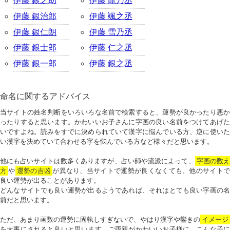
伊藤 銀之助
伊藤 龍乃丞
伊藤 銀治郎
伊藤 颯之丞
伊藤 銀仁朗
伊藤 雪乃丞
伊藤 銀士郎
伊藤 仁之丞
伊藤 銀一郎
伊藤 銀之丞
命名に関するアドバイス
当サイトの姓名判断をいろいろな名前で検索すると、運勢が良かったり悪か
ったりすると思います。かわいいお子さんに字画の良い名前をつけてあげた
いですよね。読みをすでに決められていて漢字に悩んでいる方、逆に使いた
い漢字を決めていて合わせる字を悩んでいる方など様々だと思います。
他にも占いサイトは数多くありますが、占い師や流派によって、
字画の数
方
や
運勢の吉凶
が異なり、当サイトで運勢が良くなくても、他のサイトで
良い運勢が出ることがあります。
どんなサイトでも良い運勢が出るようであれば、それはとても良い字画の名
前だと思います。
ただ、あまり画数の運勢に固執しすぎないで、やはり漢字や響きの
イメージ
を大事にされると良いと思います。ご両親がかわいいお子様に、こんな子に